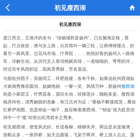


初见瘦西湖
初见瘦西湖
渡江而北，王渔洋的名句：“绿杨城郭是扬州”。已在脑海定格，晨
起，打点收拾，便与女上路，出宾馆叫一辆三轮，让师傅骑慢点，好
看尽一路风景。过花鸟市场，疗养院，……热情好客的扬州人一路骑
车，详解生动。从历代文人香词艳赋所得，一道细细的、弯弯的河，
经过百年风雨积淀，因风景秀丽，芳名遐迩。
与那杭州西子，异曲同工，环肥燕瘦，各有千秋。如果说杭州西湖如
大家闺秀雍容圆润、妩媚艳丽、一颦一笑、风情万种，那扬州
瘦西湖
则是小家碧玉，纤秀苗条，眉目生动，轻移莲步，顾盼多姿。瘦西湖
独具特色，清秀婉丽的形象，有汪沆诗为证：“垂杨不断接残芜，雁齿
红桥俨画图。也是销金一锅子，故应唤着瘦西湖。”“销金”虽为贬意但
诗中一个“瘦”却突出此湾碧水之秀来。
初见瘦西湖，便觉风光好。长堤春柳，桃柳夹岸。两边是水波潋滟，
游船众多，一座拱桥，如天边圆弧，飞架于两岸。桥上游人点点。荡