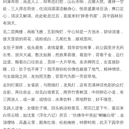
到瀑布前，虽是人工，却奇思幻想，山石水响，点缀天然。遂择一空
处，三人席在而坐，任涓涓潺潺流畅身心。恍若盛夏绿豆汤，爽口定
心，清凉又解渴。此处歇息过后，直接来到“静香书屋”，其中园林别
有洞天。
见二层阁楼，画栋飞檐，五彩绚烂，中心却是一方池水，碧绿清澈，
接天莲碧的荷花，或粉或白，几尾红鱼，嬉戏莲间。
女肚子渐疼，低头观鱼，表情凝重。我等皆怕有事，此公园里并无药
出售。游兴大减。数次如厕，然效果甚微。着急中，背着千金，边行
边退。顺着出口往前走，觅得一大片草地。友赤脚而立，女直接卧
睡，曰：肚子也不疼了！我浑身轻松仿佛也被接了地气，精神增倍。
与女嬉闹之间，友拍照无数，背景均为那一芳碧草地。
走到灯展区，女雀跃，与熊猫灯，龙凤灯，还有充满神话色彩的众灯
合影。再往前走，却见白墙青瓦，两旁竹青树茂，中间卵石小道，有
三两游人，或一家，或情侣，水果饮料，席地野炊，好不惬意。
见路人进食，女嚷肚子饿。回头购凉粉黄瓜，用完已是下午。最后来
白塔云晴，如沈复《浮生六记》所言：“仿佛寺中突起“喇嘛白塔”，金
顶缨络，高矗云霄，殿角红墙、松柏掩映，钟磬时闻，此天下园亭所