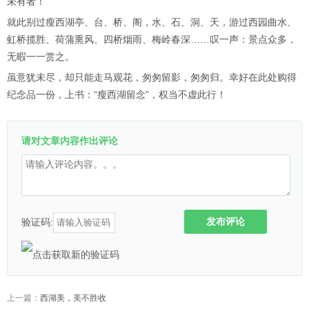
未有者！”
就此别过瘦西湖亭、台、桥、阁，水、石、洞、天，游过西园曲水、
虹桥揽胜、荷蒲熏风、四桥烟雨、梅岭春深……叹一声：景点众多，
无暇一一赏之。
虽意犹未尽，却只能走马观花，匆匆留影，匆匆归。幸好在此处购得
纪念品一份，上书：“瘦西湖留念”，权当不虚此行！
请对文章内容作出评论
发布评论
验证码:
上一篇：
西湖美，美不胜收