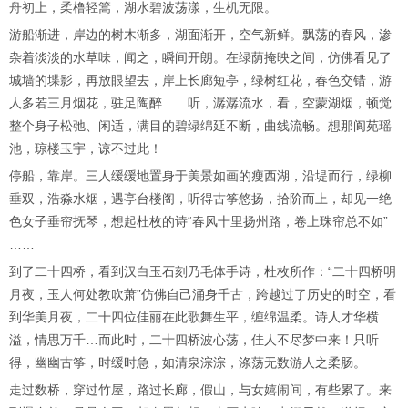
舟初上，柔橹轻篙，湖水碧波荡漾，生机无限。
游船渐进，岸边的树木渐多，湖面渐开，空气新鲜。飘荡的春风，渗
杂着淡淡的水草味，闻之，瞬间开朗。在绿荫掩映之间，仿佛看见了
城墙的堞影，再放眼望去，岸上长廊短亭，绿树红花，春色交错，游
人多若三月烟花，驻足陶醉……听，潺潺流水，看，空蒙湖烟，顿觉
整个身子松弛、闲适，满目的碧绿绵延不断，曲线流畅。想那阆苑瑶
池，琼楼玉宇，谅不过此！
停船，靠岸。三人缓缓地置身于美景如画的瘦西湖，沿堤而行，绿柳
垂双，浩淼水烟，遇亭台楼阁，听得古筝悠扬，拾阶而上，却见一绝
色女子垂帘抚琴，想起杜枚的诗“春风十里扬州路，卷上珠帘总不如”
……
到了二十四桥，看到汉白玉石刻乃毛体手诗，杜枚所作：“二十四桥明
月夜，玉人何处教吹萧”仿佛自己涌身千古，跨越过了历史的时空，看
到华美月夜，二十四位佳丽在此歌舞生平，缠绵温柔。诗人才华横
溢，情思万千…而此时，二十四桥波心荡，佳人不尽梦中来！只听
得，幽幽古筝，时缓时急，如清泉淙淙，涤荡无数游人之柔肠。
走过数桥，穿过竹屋，路过长廊，假山，与女嬉闹间，有些累了。来