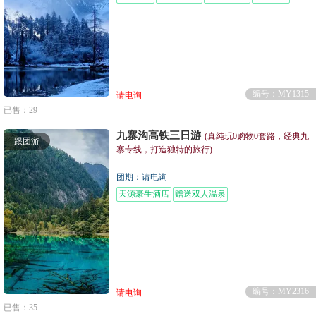
编号：MY1315
请电询
已售：29
九寨沟高铁三日游
(真纯玩0购物0套路，经典九
跟团游
寨专线，打造独特的旅行)
团期：请电询
天源豪生酒店
赠送双人温泉
编号：MY2316
请电询
已售：35