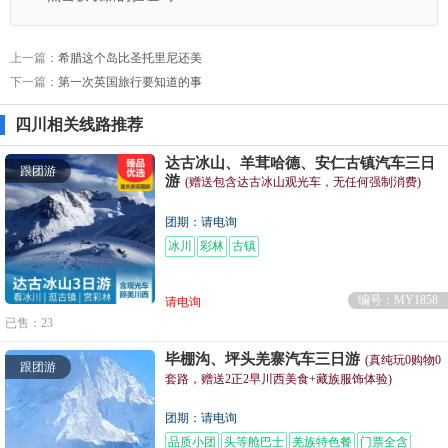
上一篇：
希腊这个岛比圣托里尼还美
下一篇：
第一次英国旅行要知道的事
四川相关线路推荐
达古冰山、羊茸哈德、安仁古镇汽车三日
跟团游
游
(赠送包含达古冰山观光车，无任何强制消费)
团期：请电询
冰川
彩林
古镇
编号：MY1858
请电询
已售：23
毕棚沟、坪头羌寨汽车三日游
(真纯玩0购物0
跟团游
套路，赠送2正2早川西美食+藏族服饰体验)
团期：请电询
品质小团
头等舱巴士
羌族特色餐
门票全含