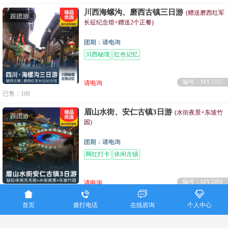
川西海螺沟、磨西古镇三日游
(赠送磨西红军
跟团游
长征纪念馆+赠送2个正餐)
团期：请电询
川西秘境
红色记忆
编号：MY2337
请电询
已售：100
眉山水街、安仁古镇3日游
(水街夜景+东坡竹
跟团游
园)
团期：请电询
网红打卡
休闲古镇
编号：MY2491
请电询




已售：53
首页
拨打电话
在线咨询
个人中心