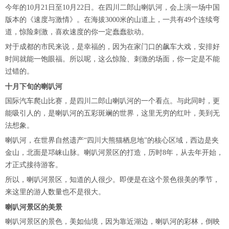
今年的10月21日至10月22日。在四川二郎山喇叭河，会上演一场中国
版本的《速度与激情》。在海拔3000米的山道上，一共有49个连续弯
道，惊险刺激，喜欢速度的你一定蠢蠢欲动。
对于成都的市民来说，是幸福的，因为在家门口的飙车大戏，安排好
时间就能一饱眼福。所以呢，这么惊险、刺激的场面，你一定是不能
过错的。
十月下旬的喇叭河
国际汽车爬山比赛，是四川二郎山喇叭河的一个看点。与此同时，更
能吸引人的，是喇叭河的五彩斑斓的世界，这里无穷的红叶，美到无
法想象。
喇叭河，在世界自然遗产“四川大熊猫栖息地”的核心区域，西边是夹
金山，北面是邛崃山脉。喇叭河景区的打造，历时8年，从去年开始，
才正式接待游客。
所以，喇叭河景区，知道的人很少。即便是在这个景色很美的季节，
来这里的游人数量也不是很大。
喇叭河景区的美景
喇叭河景区的景色，美如仙境，因为靠近湖边，喇叭河的彩林，倒映