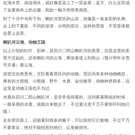
在湖水里。就连湖水，就好像是染上了一层金黄，蓝天、白云反而成
了金黄画布上的点缀，宛如一幅天然绝美画面。
到了十月中旬和下旬，喇叭河景区的山谷，就像是一条多彩的长廊。
从上到下蔓延，不同的深潜，分明的层次，这样的景致，不管是谁都
会爱上这里。
喇叭河云海、动物王国
以上介绍的红叶、彩林，是四川二郎山喇叭河的美景，但是这里的美
景不仅如此。还有喇叭河的云海，乘坐索道上到焦山（预计明年冰雪
节开通）看云海。
游览完自然景色，灾区看看景区内的动物。景区内有多种动物栖息，
稀有的大熊猫、小熊猫、野牛、水鹿、金丝猴等，动物种类很多，说
这里是动物王国也不为过。
水鹿在四川二郎山喇叭河，是非常值得看的。没到夜幕降临的时候，
一脸呆萌的水鹿，就跑出来散步了，不过要注意千万不要惊吓到他们
哦！
走在景区路上，还能看到很多的猴子，可以投给它们食物。不过千万
不要靠近，绝对不能招惹到他们，以免被抓伤。