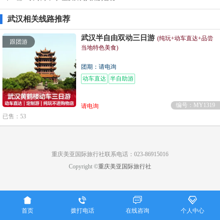
武汉相关线路推荐
武汉半自由双动三日游
(纯玩+动车直达+品尝
跟团游
当地特色美食)
团期：请电询
动车直达
半自助游
编号：MY1319
请电询
已售：53
重庆美亚国际旅行社联系电话：023-86915016
Copyright ©
重庆美亚国际旅行社




首页
拨打电话
在线咨询
个人中心