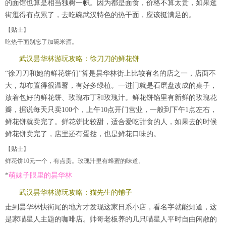
的面馆也算是相当独树一帜。因为都是面食，价格不算太贵，如果逛
街逛得有点累了，去吃碗武汉特色的热干面，应该挺满足的。
【贴士】
吃热干面别忘了加碗米酒。
武汉昙华林游玩攻略：徐刀刀的鲜花饼
“徐刀刀和她的鲜花饼们”算是昙华林街上比较有名的店之一，店面不
大，却布置得很温馨，有好多绿植。一进门就是石磨盘改成的桌子，
放着包好的鲜花饼、玫瑰布丁和玫瑰汁。鲜花饼馅里有新鲜的玫瑰花
瓣，据说每天只卖100个，上午10点开门营业，一般到下午1点左右，
鲜花饼就卖完了。鲜花饼比较甜，适合爱吃甜食的人，如果去的时候
鲜花饼卖完了，店里还有蛋挞，也是鲜花口味的。
【贴士】
鲜花饼10元一个，有点贵。玫瑰汁里有蜂蜜的味道。
*
萌妹子眼里的昙华林
武汉昙华林游玩攻略：猫先生的铺子
走到昙华林快街尾的地方才发现这家日系小店，看名字就能知道，这
是家喵星人主题的咖啡店。帅哥老板养的几只喵星人平时自由闲散的