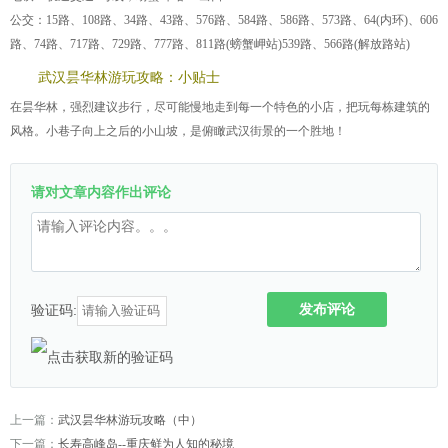
公交：15路、108路、34路、43路、576路、584路、586路、573路、64(内环)、606
路、74路、717路、729路、777路、811路(螃蟹岬站)539路、566路(解放路站)
武汉昙华林游玩攻略：小贴士
在昙华林，强烈建议步行，尽可能慢地走到每一个特色的小店，把玩每栋建筑的
风格。小巷子向上之后的小山坡，是俯瞰武汉街景的一个胜地！
请对文章内容作出评论
发布评论
验证码:
上一篇：
武汉昙华林游玩攻略（中）
下一篇：
长寿高峰岛--重庆鲜为人知的秘境