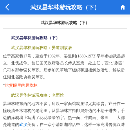


武汉昙华林游玩攻略（下）
武汉昙华林游玩攻略（下）
武汉昙华林游玩攻略（下）
武汉昙华林游玩攻略：晏道刚故居
位于高家巷17号，建造于1932年。晏道刚(1889-1973)早年参加武昌起
义、北伐战争。曾任国民政府委员长侍从室第一处主任，西北“剿匪”
总司令部参谋长等职。后参加民革地下组织和迎接解放活动。解放后
任湖北省政协委员等职。
*
吃货眼里的昙华林
武汉昙华林游玩攻略：老面馆
昙华林吃东西的地方不多，所以一家面馆就显得尤其珍贵。它开在一
幢晚清全木结构的老宅里，从昙华林古街邮局旁边的小巷子进去，手
边的涂鸦墙上写满了花花绿绿的字。热干面、牛肉面、米酒……大都
是地道的
武汉
美食，在一众小清新咖啡店中，这样一家充满传统汉味