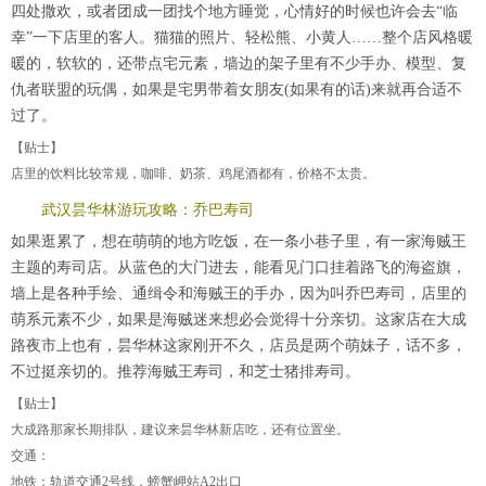
四处撒欢，或者团成一团找个地方睡觉，心情好的时候也许会去“临
幸”一下店里的客人。猫猫的照片、轻松熊、小黄人……整个店风格暖
暖的，软软的，还带点宅元素，墙边的架子里有不少手办、模型、复
仇者联盟的玩偶，如果是宅男带着女朋友(如果有的话)来就再合适不
过了。
【贴士】
店里的饮料比较常规，咖啡、奶茶、鸡尾酒都有，价格不太贵。
武汉昙华林游玩攻略：乔巴寿司
如果逛累了，想在萌萌的地方吃饭，在一条小巷子里，有一家海贼王
主题的寿司店。从蓝色的大门进去，能看见门口挂着路飞的海盗旗，
墙上是各种手绘、通缉令和海贼王的手办，因为叫乔巴寿司，店里的
萌系元素不少，如果是海贼迷来想必会觉得十分亲切。这家店在大成
路夜市上也有，昙华林这家刚开不久，店员是两个萌妹子，话不多，
不过挺亲切的。推荐海贼王寿司，和芝士猪排寿司。
【贴士】
大成路那家长期排队，建议来昙华林新店吃，还有位置坐。
交通：
地铁：轨道交通2号线，螃蟹岬站A2出口