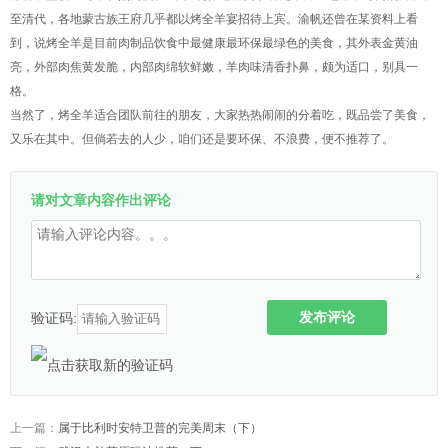
至清代，各地蒙古族王府几乎都以烤全羊宴招待上宾。渝帆还曾在某资料上看
到，说烤全羊是目前肉制品饮食中最健康最环保最绿色的美食，其外表金黄油
亮，外部肉焦黄发脆，内部肉绵软鲜嫩，羊肉味清香扑鼻，颇为适口，别具一
格。
当然了，烤全羊适合团队前往的朋友，大家热热闹闹的分着吃，既品尝了美食，
又乐在其中。但倘若去的人少，咱们还是要环保、不浪费，便不推荐了。
请对文章内容作出评论
发布评论
验证码:
上一篇：
属于比利时安特卫普的完美周末（下）