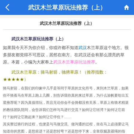


武汉木兰草原玩法推荐（上）
武汉木兰草原玩法推荐（上）
武汉木兰草原玩法推荐（上）
如果我今天不为你介绍，你或许都不知道
武汉
木兰草原这个地方。很
多朋友都觉得不可思议，居然在南方、在武汉还会有那么漂亮的草
原。本篇，小编为大家奉上
武汉木兰草原玩法推荐
。
武汉木兰草原：骑马射箭，驰骋草原！（推荐指数：
★★★★★）
骑马射箭，在我们的印象中几乎是等同于草原的文化符号，来到木兰草原，如果
你不骑着马在草原上跑上几圈，别告诉我你真的来过草原，为什么渝帆要给出五
星推荐呢？因为真值得玩，而且无论你会不会骑都没有关系，草原上有骑术精湛
的教练团队陪同，会告诉我们怎样与马进行交流？如何让它转湾？如何让它前
行？如何让它跑起来？如何让它停住？……
其实整过骑行的过程，也便是与马做交流、做沟通的过程，坐在马上必须要让马
知道你的意图，是想前进？还是想转弯？还是想停下来，全靠双腿及疆绳的指