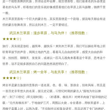
是一个能歌善舞的民族，所谓会走即会舞，能言便善歌，他们最著名的乐器便是
著名的马头琴，听着他们的音乐就好像感受着他们在草原上跃马扬鞭，驰骋千里
一般。
木兰草原里面有一个巨大的蒙古包，其实里面便是一个剧场，据说每天都会有这
些的蒙古歌舞表演，所以去到木兰，一定不要错过。
武汉木兰草原：漫步草原，与马为伴！（推荐指数：
★★★★☆）
旅行，其实就是放松，越简单、越快乐！来到木兰草原，我们可以躺在草地上听
听青草拔节的声音，闻闻土地的气息，看着马儿自由的吃草，感受大自由的和
谐，拍拍照、聊聊天、发发呆，或者以一匹马儿视角来看看这个草原、思考这个
世界，说不定能多困扰自己的问题怱然就想明白了。
武汉木兰草原：烤一全羊，与友共享！（推荐指数：
★★★★☆）
烤全羊是蒙古族接待贵客的一道名菜。色、香、味、形俱全，别有风味，而且是
一首历史非常悠久的名菜，据元史记载，12世纪时期的蒙古人“掘地为坎以燎
肉”；到了13世纪（即元朝时期），《朴通事。柳羔羊》对烤羊肉做了较详细的记
载：“元代有柳羔羊”，于地做炉三尺，周围以火烧，令全通赤，用铁箅盛羊，上
用柳子盖覆上封，以熟为度。”不但制作过程复杂讲究，而且还用了专门的烤炉。