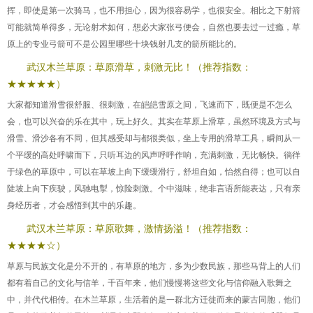
挥，即使是第一次骑马，也不用担心，因为很容易学，也很安全。相比之下射箭
可能就简单得多，无论射术如何，想必大家张弓便会，自然也要去过一过瘾，草
原上的专业弓箭可不是公园里哪些十块钱射几支的箭所能比的。
武汉木兰草原：草原滑草，刺激无比！（推荐指数：
★★★★★）
大家都知道滑雪很舒服、很刺激，在皑皑雪原之间，飞速而下，既便是不怎么
会，也可以兴奋的乐在其中，玩上好久。其实在草原上滑草，虽然环境及方式与
滑雪、滑沙各有不同，但其感受却与都很类似，坐上专用的滑草工具，瞬间从一
个平缓的高处呼啸而下，只听耳边的风声呼呼作响，充满刺激，无比畅快。徜徉
于绿色的草原中，可以在草坡上向下缓缓滑行，舒坦自如，怡然自得；也可以自
陡坡上向下疾驶，风驰电掣，惊险刺激。个中滋味，绝非言语所能表达，只有亲
身经历者，才会感悟到其中的乐趣。
武汉木兰草原：草原歌舞，激情扬溢！（推荐指数：
★★★★☆）
草原与民族文化是分不开的，有草原的地方，多为少数民族，那些马背上的人们
都有着自己的文化与信羊，千百年来，他们慢慢将这些文化与信仰融入歌舞之
中，并代代相传。在木兰草原，生活着的是一群北方迁徙而来的蒙古同胞，他们