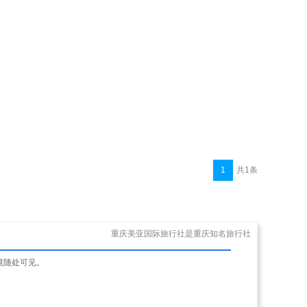
1
共1条
重庆美亚国际旅行社是重庆知名旅行社
境随处可见。