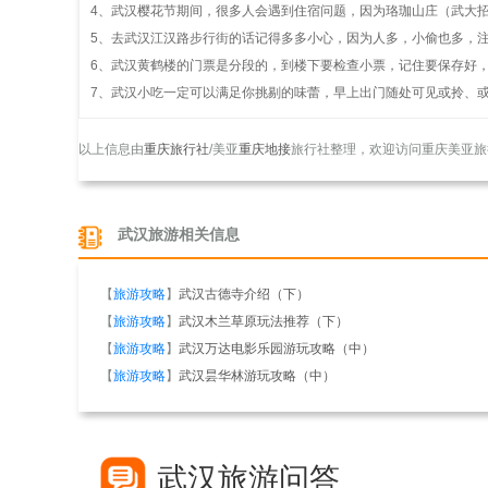
4、武汉樱花节期间，很多人会遇到住宿问题，因为珞珈山庄（武大
5、去武汉江汉路步行街的话记得多多小心，因为人多，小偷也多，
6、武汉黄鹤楼的门票是分段的，到楼下要检查小票，记住要保存好
7、武汉小吃一定可以满足你挑剔的味蕾，早上出门随处可见或拎、
以上信息由
重庆旅行社
/美亚
重庆地接
旅行社整理，欢迎访问重庆美亚旅
武汉旅游相关信息
【
旅游攻略
】
武汉古德寺介绍（下）
【
旅游攻略
】
武汉木兰草原玩法推荐（下）
【
旅游攻略
】
武汉万达电影乐园游玩攻略（中）
【
旅游攻略
】
武汉昙华林游玩攻略（中）
武汉旅游问答