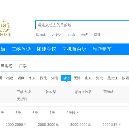
四面山
水银河
山西
三峡
成都
导游
三峡旅游
团建会议
司机兼向导
旅游租车
当地游
门票
州
福建
西藏
华东
西北
湖南
湖北
天津
山东
河北
黑龙江
陕西
三峡大坝
神农架
恩施大峡谷
西陵峡
无源洞
4天
5天
6天
7天
8天以上
1000-2000元
2000-3000元
3000-5000元
5000元以上