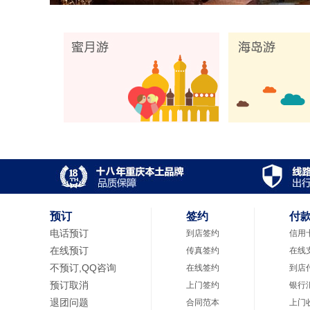
预订
签约
付
电话预订
到店签约
信用
在线预订
传真签约
在线
不预订,QQ咨询
在线签约
到店
预订取消
上门签约
银行
退团问题
合同范本
上门