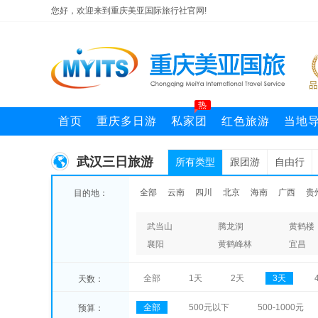
您好，欢迎来到重庆美亚国际旅行社官网!
热
首页
重庆多日游
私家团
红色旅游
当地
武汉三日旅游
所有类型
跟团游
自由行
全部
云南
四川
北京
海南
广西
贵
目的地：
武当山
腾龙洞
黄鹤楼
襄阳
黄鹤峰林
宜昌
全部
1天
2天
3天
天数：
全部
500元以下
500-1000元
预算：