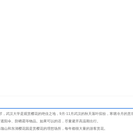
节，武汉大学是观赏樱花的绝佳之地，9月-11月武汉的秋天落叶缤纷，寒塘冷月的意
好遮阳伞、防晒霜等物品。如果可以的话，尽量避开高温期出行。
珞珈山和东湖樱花园是赏樱花的理想场所，每年都很大量的游客赏花。