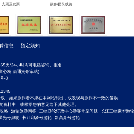
、支票及发票
散客/团队线路
聘信息
预定须知
|
) 全年365天*24小时均可电话咨询、报名
童心桥·渝通宾馆车站)
3号-3
2345
转载，如果原作者不愿在本网站刊出，或发现与原作不一致的偏误，
到图文资料中，或根据您的意见给予其他处理。
攻略
游轮旅游问答
三峡游轮订票中心游客常见问题
长江三峡豪华游
星光号游轮
长江印象号游轮
新高湖号游轮