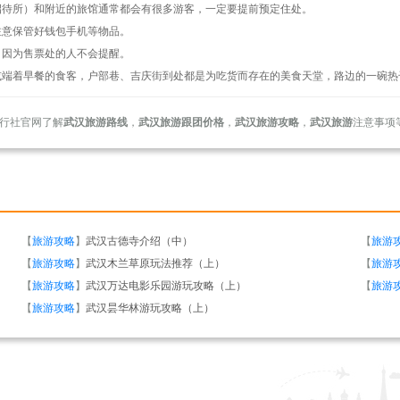
招待所）和附近的旅馆通常都会有很多游客，一定要提前预定住处。
注意保管好钱包手机等物品。
，因为售票处的人不会提醒。
或端着早餐的食客，户部巷、吉庆街到处都是为吃货而存在的美食天堂，路边的一碗热
行社官网了解
武汉旅游路线
，
武汉旅游跟团价格
，
武汉旅游攻略
，
武汉旅游
注意事项
【
旅游攻略
】
武汉古德寺介绍（中）
【
旅游
【
旅游攻略
】
武汉木兰草原玩法推荐（上）
【
旅游
【
旅游攻略
】
武汉万达电影乐园游玩攻略（上）
【
旅游
【
旅游攻略
】
武汉昙华林游玩攻略（上）