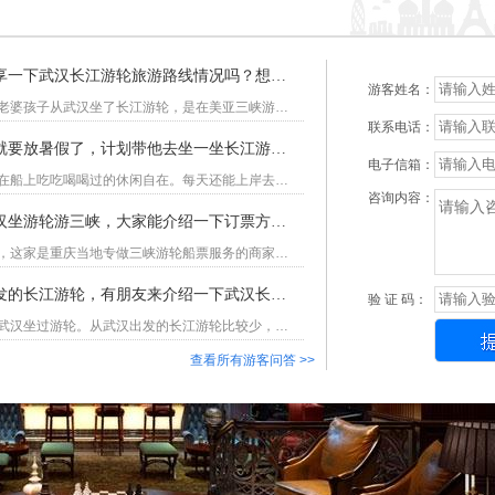
计划暑期带着孩子到武汉坐长江游轮，有朋友来分享一下武汉长江游轮旅游路线情况吗？想了解一下可以游览哪些景点？
游客姓名：
武汉长江游轮旅游路线我给你分享一下，暑期的时候我带着老婆孩子从武汉坐了长江游轮，是在美亚三峡游轮预订中心订的走总统六号。乘坐这艘豪华游轮到重庆下船，一共用了六天时间。去打卡了岳阳楼，参观了三峡大坝，游了神女溪、丰都鬼城以及白帝城。沿途景点是非常丰富的，三峡精华景点基本上都去游览了一遍。
联系电话：
请问武汉长江游轮票价是多少呀？马上七月份孩子就要放暑假了，计划带他去坐一坐长江游轮。想问问武汉这边出发的长江游轮有哪些？票价如何？
电子信箱：
暑期带孩子去坐坐长江游轮挺不错的，旅行方式轻松简单，在船上吃吃喝喝过的休闲自在。每天还能上岸去游览旅游景点，带孩子去不同的地方长见识。我是去年暑期的时候带孩子，从武汉乘坐的长江游轮，我给你分享一下武汉长江游轮票价如何。我们当时在美亚三峡游轮预订中心订上的总统六号游轮，豪华标准间费用要3700元一个人，两个带人带一个12岁以上的下朋友，小朋友不占床的话还可以免费。所以算下来我们一家三口一共花了7400块钱。这次的游轮之旅挺美好的，船上吃住都很好，岸上游览的景点也非常有特色。
咨询内容：
请问武汉长江游轮哪里买票靠谱实惠呀？准备从武汉坐游轮游三峡，大家能介绍一下订票方法吗？
武汉长江游轮哪里买票呀？直接在美亚三峡游轮订票就好了，这家是重庆当地专做三峡游轮船票服务的商家。我在这里定过两次船票了，价格实惠还靠谱。第一次自己和朋友去三峡玩，找他们定了船票，工作人员服务很用心，体验很好。第二次也就是今年暑期的时候，带着老婆孩子去了一次，又找他们定的船票，价格给的很实在，工作人员服务一如既往的热情友好。
老爸老妈想去三峡旅游，我准备给他们订从武汉出发的长江游轮，有朋友来介绍一下武汉长江游轮价格是多少吗？
验 证 码：
武汉长江游轮价格是三千多，暑期的时候我带着老婆孩子从武汉坐过游轮。从武汉出发的长江游轮比较少，我们当时出行的时候就只有一艘船总统六号可以选择，其它游轮都是从宜昌出发。所以我们也没有选择，只能坐这艘船了。出行之前还有点担心游船设施不好，上船后感觉还行，船比较大，各种休闲娱乐设施都有，吃的也不错。这次的旅行还算圆满。船票在美亚三峡游轮预订中心订上的，这家游轮公司正规靠谱，大家想咨询什么问题，都可以联系他们的在线客服。
查看所有游客问答 >>