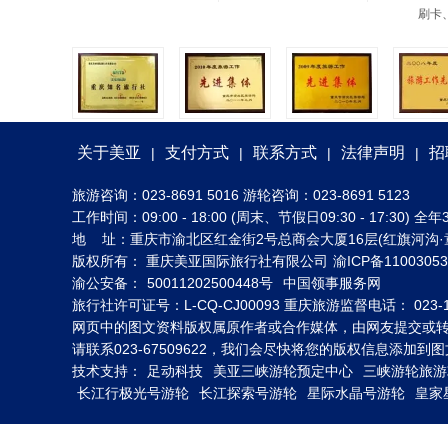
刷卡
关于美亚
支付方式
联系方式
法律声明
招
|
|
|
|
旅游咨询：023-8691 5016 游轮咨询：023-8691 5123
工作时间：09:00 - 18:00 (周末、节假日09:30 - 17:30
地 址：重庆市渝北区红金街2号总商会大厦16层(红旗河沟·
版权所有： 重庆美亚国际旅行社有限公司
渝ICP备1100305
渝公安备：
50011202500448号
中国领事服务网
旅行社许可证号：L-CQ-CJ00093 重庆旅游监督电话： 023-1
网页中的图文资料版权属原作者或合作媒体，由网友提交或
请联系023-67509622，我们会尽快将您的版权信息添加
技术支持：
足动科技
美亚三峡游轮预定中心
三峡游轮旅游
长江行极光号游轮
长江探索号游轮
星际水晶号游轮
皇家