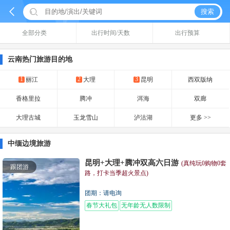


搜索
全部分类
出行时间/天数
出行预算
云南热门旅游目的地
1
2
3
丽江
大理
昆明
西双版纳
香格里拉
腾冲
洱海
双廊
大理古城
玉龙雪山
泸沽湖
更多 >>
中缅边境旅游
昆明+大理+腾冲双高六日游
(真纯玩0购物0套
跟团游
路，打卡当季超火景点)
团期：请电询
春节大礼包
无年龄无人数限制