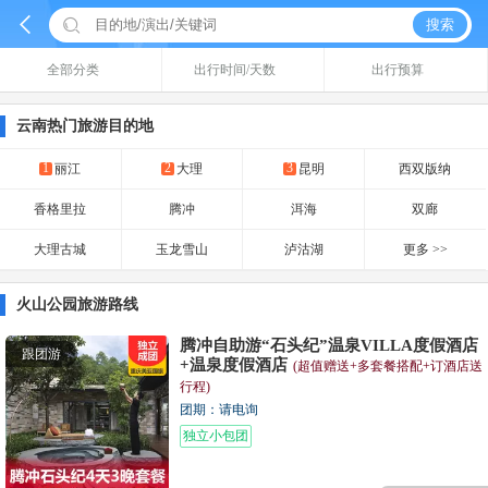


搜索
全部分类
出行时间/天数
出行预算
云南热门旅游目的地
1
2
3
丽江
大理
昆明
西双版纳
香格里拉
腾冲
洱海
双廊
大理古城
玉龙雪山
泸沽湖
更多 >>
火山公园旅游路线
腾冲自助游“石头纪”温泉VILLA度假酒店
跟团游
+温泉度假酒店
(超值赠送+多套餐搭配+订酒店送
行程)
团期：请电询
独立小包团