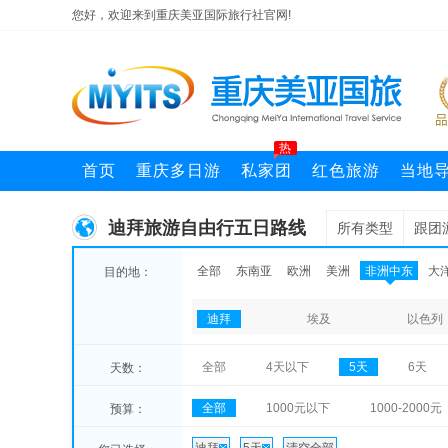
您好，欢迎来到重庆美亚国际旅行社官网!
热
首页
重庆多日游
私家团
红色旅游
当地
迪拜旅游自由行五日路线
所有类型
跟团
全部
东南亚
欧洲
美洲
非洲中东
大
目的地：
迪拜
埃及
以色列
全部
4天以下
5天
6天
天数：
全部
1000元以下
1000-2000元
预算：