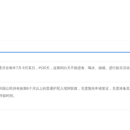
月在每年7月-9月某日，约30天，这期间白天不能进食、喝水、抽烟、进行娱乐活
民共和国公民持有效期6个月以上的普通护照入境阿联酋，无需预先申请签证，无需准备
停留时间。