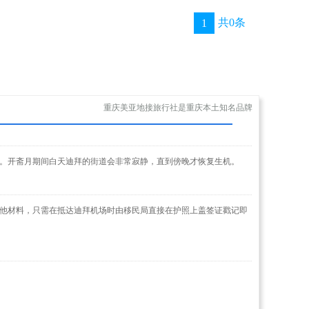
共0条
1
重庆美亚地接旅行社是重庆本土知名品牌
动。开斋月期间白天迪拜的街道会非常寂静，直到傍晚才恢复生机。
其他材料，只需在抵达迪拜机场时由移民局直接在护照上盖签证戳记即