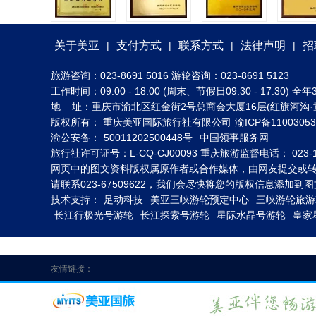
关于美亚
支付方式
联系方式
法律声明
招
|
|
|
|
旅游咨询：023-8691 5016 游轮咨询：023-8691 5123
工作时间：09:00 - 18:00 (周末、节假日09:30 - 17:30
地 址：重庆市渝北区红金街2号总商会大厦16层(红旗河沟·
版权所有： 重庆美亚国际旅行社有限公司
渝ICP备1100305
渝公安备：
50011202500448号
中国领事服务网
旅行社许可证号：L-CQ-CJ00093 重庆旅游监督电话： 023-1
网页中的图文资料版权属原作者或合作媒体，由网友提交或
请联系023-67509622，我们会尽快将您的版权信息添加
技术支持：
足动科技
美亚三峡游轮预定中心
三峡游轮旅游
长江行极光号游轮
长江探索号游轮
星际水晶号游轮
皇家
友情链接：