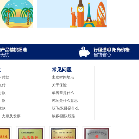
款
常见问题
卡付款
出发时间地点
支付
关于保险
付款
单房差是什么
汇款
纯玩是什么意思
收款
双飞/双卧是什么
、支票及发票
散客/团队线路