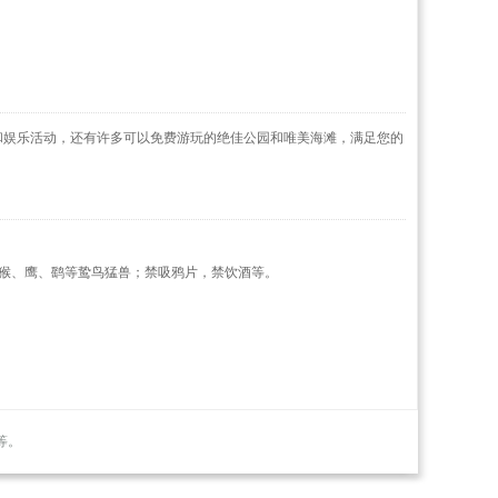
和娱乐活动，还有许多可以免费游玩的绝佳公园和唯美海滩，满足您的
猴、鹰、鹞等鸷鸟猛兽；禁吸鸦片，禁饮酒等。
等。