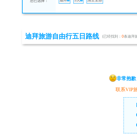
迪拜
5天
清空全部
您已选择：
迪拜旅游自由行五日路线
(已经找到：
0
条迪拜
非常抱歉
联系VIP