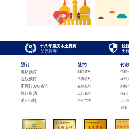
预订
签约
付
电话预订
到店签约
信用
在线预订
传真签约
在线
不预订,QQ咨询
在线签约
到店
预订取消
上门签约
银行
退团问题
合同范本
上门
刷卡