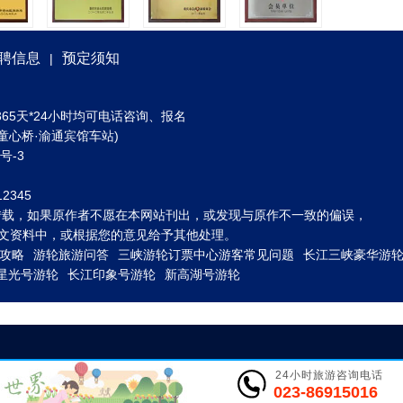
聘信息
预定须知
|
) 全年365天*24小时均可电话咨询、报名
童心桥·渝通宾馆车站)
3号-3
2345
转载，如果原作者不愿在本网站刊出，或发现与原作不一致的偏误，
到图文资料中，或根据您的意见给予其他处理。
攻略
游轮旅游问答
三峡游轮订票中心游客常见问题
长江三峡豪华游
星光号游轮
长江印象号游轮
新高湖号游轮
24小时旅游咨询电话
023-86915016