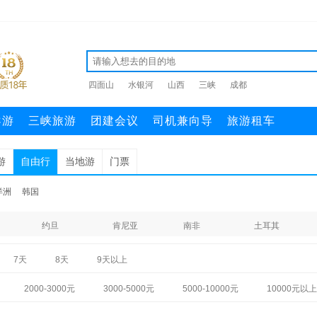
四面山
水银河
山西
三峡
成都
导游
三峡旅游
团建会议
司机兼向导
旅游租车
游
自由行
当地游
门票
洋洲
韩国
约旦
肯尼亚
南非
土耳其
7天
8天
9天以上
2000-3000元
3000-5000元
5000-10000元
10000元以上