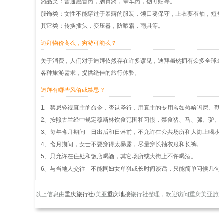
药品类：普通感冒药，肠胃药，晕车药，创可贴等。
服饰类：女性不能穿过于暴露的服装，领口要保守，上衣要有袖，短
其它类：转换插头，变压器，防晒霜，雨具等。
迪拜物价高么，穷游可能么？
关于消费，人们对于迪拜依然存在许多谬见，迪拜虽然拥有众多全球
各种旅游需求，提供绝佳的旅行体验。
迪拜有哪些风俗或禁忌？
1、禁忌轻视真主的命令，否认圣行，用真主的专用名如热哈吗尼、
2、按照古兰经中规定穆斯林饮食范围和习惯，禁食猪、马、骡、驴
3、每年斋月期间，日出后和日落前，不允许在公共场所和大街上喝
4、斋月期间，女士不要穿得太暴露，尽量穿长袖衣服和长裤。
5、只允许在住处和饭店喝酒，其它场所或大街上不许喝酒。
6、与当地人交往，不能同妇女单独或长时间谈话，只能简单问候几
以上信息由
重庆旅行社
/美亚
重庆地接
旅行社整理，欢迎访问重庆美亚旅