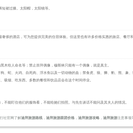
裤短裙过膝。太阳帽，太阳镜等。
最奢侈的酒店，可为您提供完美的住宿体验。但这里也有许多价格实惠的旅店、餐厅
勒黑木给人命名等；禁止崇拜偶像，穆斯林只能有一个偶像，就是真主。
、狗、蛇、火鸡、自死肉、浮水鱼以及一切动物的血；禁食虎、狼、狮、豹、熊、象、
水、吸烟、吃东西。多数的餐馆和饮品店会在这个时间停业。
句，不能盯住他们的服饰看，不能给她们拍照。与先生谈话不能问及其夫人的情况。
行社官网了解
迪拜旅游路线
，
迪拜旅游跟团价格
，
迪拜旅游攻略
，
迪拜旅游
注意事项