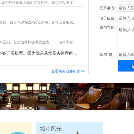
您好，国庆出行的迪拜计划已出，价格8000-15000不等，具体的价格要看具体的行程标准。您也可以直接拨打023-86915123，感谢您对重庆美亚国旅的关注和支持！
联系电话：
电子信箱：
你好，元旦迪拜不能，可以参加水上活动。一月份迪拜温暖舒适，白天气温在25-30℃之间，是可以参加水上活动的，而且迪拜的水上活动项目种类多，也很精彩。亚特兰蒂斯酒店的水上冒险世界、乐高水上乐园、疯狂维迪都是值得推荐的玩水去处，迪拜旅游的其他问题，可以直接咨询在线客服，或拨打023-86915123咨询。
咨询内容：
您好，迪拜是一个开放、包容的国际大都市，和国内没有太大区别。首次迪拜旅游需要注意：1、清真寺游览，需注意着装，寺外提供租赁；2、需准备一个英式插头，方便给电子设备充点；3、迪拜的地铁有女性车厢，男性误入会被罚款。迪拜旅游的其他问题，可以直接咨询在线客服，或拨打023-86915123咨询。
请问可以在迪拜当地参加你们的旅行团吗？我自己办签证买机票。因为我是从埃及去迪拜的，不会从重庆出发，谢谢。
验 证 码：
查看所有游客问答 >>