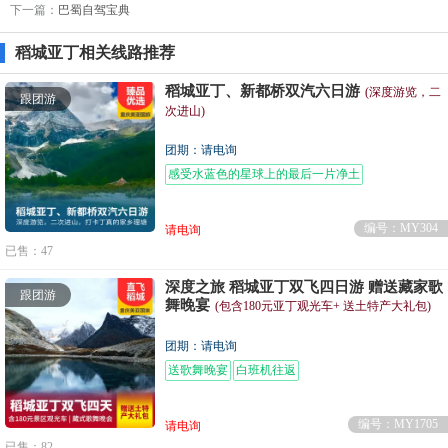
下一篇：
巴蜀自驾宝典
稻城亚丁相关线路推荐
稻城亚丁、新都桥双汽六日游
(深度游览，二
跟团游
次进山)
团期：请电询
感受水蓝色的星球上的最后一片净土
编号：MY304
请电询
已售：47
深度之旅 稻城亚丁双飞四日游 赠送藏家歌
跟团游
舞晚宴
(包含180元亚丁观光车+ 送土特产大礼包)
团期：请电询
送歌舞晚宴
白班机往返
编号：MY1705
请电询
已售：82