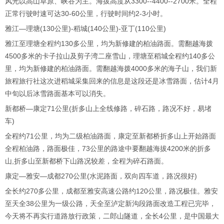
风光以高山草原、峡谷为主。海拔高度从3300--4400--2700米。全程
正常行驶时速可达30-60公里，行驶时间约2-3小时。
雅江―理塘(130公里)-稻城(140公里)-亚丁(110公里)
雅江至理塘全程约130多公里，均为新修建的柏油路面。需翻越海拨
4500多米的卡子拉山及剪子湾二座雪山，理塘至稻城全程约140多公
里，均为新修建的柏油路面。需翻越海拨4000多米的海子山，我们新
旅程旅行社这次进稻城采集回来的信息是这段还是冰雪路面，估计4月
中旬以后冰雪路面基本可以消失。
新都桥―康定71公里(折多山上全线修路，碎石路，路况不好，易堵
车)
全程约71公里，均为二级柏油路面，康定至新都桥折多山上开始路面
全程柏油路，路面极佳，73公里的路途中要翻越海拔4200米的折多
山,折多山至新都桥下山路况较差，全程为碎石路面。
康定―雅安―成都270公里(水泥路面，双向四车道，路况很好)
全长约270多公里，成都至雅安高速公路约120公里，路况极佳。雅安
至天全38公里为一级公路，天全至泸定新沟段路面改造工程已完毕，
今天将不再实行道路放行政策，二郎山隧道，全长4公里，是中国最大