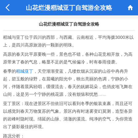


山花烂漫稻城亚丁自驾游全攻略
山花烂漫稻城亚丁自驾游全攻略
稻城与亚丁位于四川的西部，与西藏、云南相近，平均海拨3000米以
上，是四川高原旅游的一颗新的明珠。
高原的春天比平原要晚一些，景色也不错，各种山花竞相开放，为高
原带来了春的气息，略显不足的是气候偏冷，时有春雨侵袭。
春季的
稻城亚丁
，天空渐渐变蓝，几缕炊烟从沉寂的山谷中冉冉升
起，碧玉般的绿野，在晨曦的阳光中，映出亮丽的色调，宁静的小
河，伴随着晨风轻唱，缓缓流去，春天的妩媚花朵，也俏皮地飞舞在
山间，这是另一个宁静的桃花源，没有烦恼和忧愁……
亚丁景区：现在进景区不但依旧可以看到冬季的银装束裹，而且还可
以感觉到春天万物复苏的气象。景区内有时迷雾变幻莫测，造型各异
的岩峰时隐时现。绵延的山脉、清澈的溪流。纯净的空气，为你营造
出了摄影最佳的环境。
路况分析：