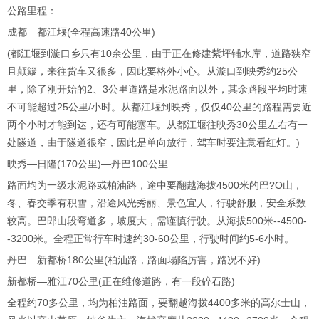
公路里程：
成都―都江堰(全程高速路40公里)
(都江堰到漩口乡只有10余公里，由于正在修建紫坪铺水库，道路狭窄
且颠簸，来往货车又很多，因此要格外小心。从漩口到映秀约25公
里，除了刚开始的2、3公里道路是水泥路面以外，其余路段平均时速
不可能超过25公里/小时。从都江堰到映秀，仅仅40公里的路程需要近
两个小时才能到达，还有可能塞车。从都江堰往映秀30公里左右有一
处隧道，由于隧道很窄，因此是单向放行，驾车时要注意看红灯。)
映秀―日隆(170公里)―丹巴100公里
路面均为一级水泥路或柏油路，途中要翻越海拔4500米的巴?O山，
冬、春交季有积雪，沿途风光秀丽、景色宜人，行驶舒服，安全系数
较高。巴郎山段弯道多，坡度大，需谨慎行驶。从海拔500米--4500-
-3200米。全程正常行车时速约30-60公里，行驶时间约5-6小时。
丹巴―新都桥180公里(柏油路，路面塌陷厉害，路况不好)
新都桥―雅江70公里(正在维修道路，有一段碎石路)
全程约70多公里，均为柏油路面，要翻越海拨4400多米的高尔士山，