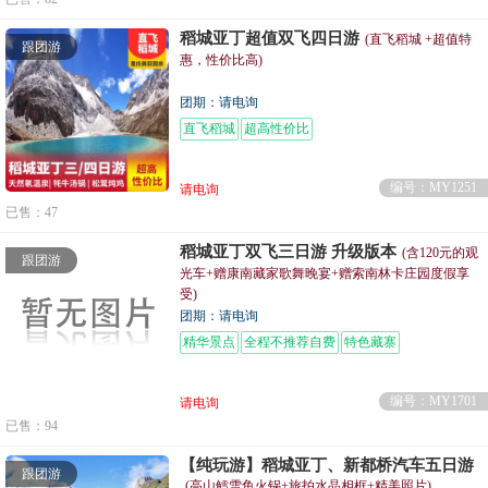
稻城亚丁超值双飞四日游
(直飞稻城 +超值特
跟团游
惠，性价比高)
团期：请电询
直飞稻城
超高性价比
编号：MY1251
请电询
已售：47
稻城亚丁双飞三日游 升级版本
(含120元的观
跟团游
光车+赠康南藏家歌舞晚宴+赠索南林卡庄园度假享
受)
团期：请电询
精华景点
全程不推荐自费
特色藏寨
编号：MY1701
请电询
已售：94
【纯玩游】稻城亚丁、新都桥汽车五日游
跟团游
(高山鳕雪鱼火锅+旅拍水晶相框+精美照片)