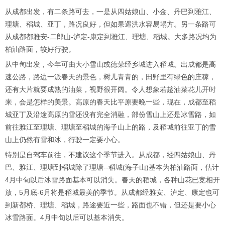
从成都出发，有二条路可去，一是从四姑娘山、小金、丹巴到雅江、
理塘、稻城、亚丁，路况良好，但如果遇洪水容易塌方。另一条路可
从成都都雅安-二郎山-泸定-康定到雅江、理塘、稻城。大多路况均为
柏油路面，较好行驶。
从中甸出发，今年可由大小雪山或德荣经乡城进入稻城。出成都是高
速公路，路边一派春天的景色，树儿青青的，田野里有绿色的庄稼，
还有大片就要成熟的油菜，视野很开阔。令人想象若趁油菜花儿开时
来，会是怎样的美景。高原的春天比平原要晚一些，现在，成都至稻
城亚丁及沿途高原的雪还没有完全消融，部份雪山上还是冰雪路，如
前往雅江至理塘、理塘至稻城的海子山上的路，及稻城前往亚丁的雪
山上仍然有雪和冰，行驶一定要小心。
特别是自驾车前往，不建议这个季节进入。从成都，经四姑娘山、丹
巴、雅江、理塘到稻城除了理塘--稻城(海子山)基本为柏油路面，估计
4月中旬以后冰雪路面基本可以消失。春天的稻城，各种山花已竞相开
放，5月底-6月将是稻城最美的季节。从成都经雅安、泸定、康定也可
到新都桥、理塘、稻城，路途要近一些，路面也不错，但还是要小心
冰雪路面。4月中旬以后可以基本消失。