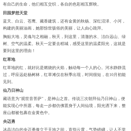
有自己的生命，他们相互交织，各自的色彩相互辉映。
田园梦想天堂
蓝天、白云、苍鹰、藏香建筑，还有金黄的秋杨、深红沼泽、小河，
构建的美丽油画，她那惊世骇俗的美丽，让人由心跪拜。
胸贴大地，灵魂与之相融，秋天，到这里，清澈的水、洁白远山、绿
树、空气的温柔。秋天一定要去稻城，感受这里的温柔阳光，这就是
要到这里的理由！
红草地
红草地的红，就好比是燃烧的火焰，触动每一个人的心。河水静静流
过，呼应远处杨树林，红草滩仅在秋季出现，时间很短，在10月初能
见到。
仙乃日神山
藏语意为“观世音菩萨”，是神山之首。传说三次朝拜仙乃日神山，便
能实现心中所愿，每走一步都仿佛置身于人间仙境，阳光洒下来，整
座山都被包裹在金黄色中。
央迈勇
冰晶洁白的央迈勇傲立于天地之间，直指云霄，气势磅礴，让人不觉