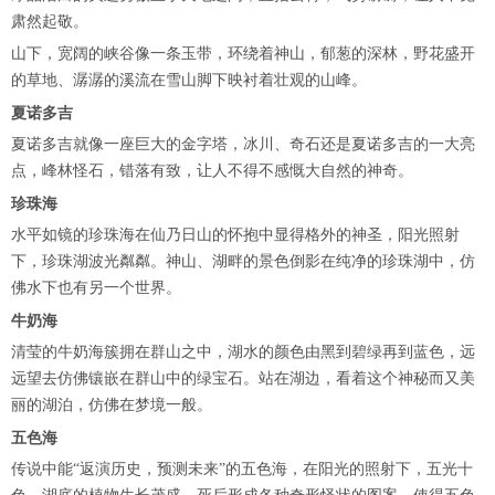
肃然起敬。
山下，宽阔的峡谷像一条玉带，环绕着神山，郁葱的深林，野花盛开
的草地、潺潺的溪流在雪山脚下映衬着壮观的山峰。
夏诺多吉
夏诺多吉就像一座巨大的金字塔，冰川、奇石还是夏诺多吉的一大亮
点，峰林怪石，错落有致，让人不得不感慨大自然的神奇。
珍珠海
水平如镜的珍珠海在仙乃日山的怀抱中显得格外的神圣，阳光照射
下，珍珠湖波光粼粼。神山、湖畔的景色倒影在纯净的珍珠湖中，仿
佛水下也有另一个世界。
牛奶海
清莹的牛奶海簇拥在群山之中，湖水的颜色由黑到碧绿再到蓝色，远
远望去仿佛镶嵌在群山中的绿宝石。站在湖边，看着这个神秘而又美
丽的湖泊，仿佛在梦境一般。
五色海
传说中能“返演历史，预测未来”的五色海，在阳光的照射下，五光十