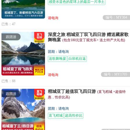
感受水蓝色的星球上的最后一片净土
编号：MY304
请电询
已售：47
深度之旅 稻城亚丁双飞四日游 赠送藏家歌
跟团游
舞晚宴
(包含180元亚丁观光车+ 送土特产大礼包)
团期：请电询
送歌舞晚宴
白班机往返
编号：MY1705
请电询
已售：88
稻城亚丁超值双飞四日游
(直飞稻城 +超值特
跟团游
惠，性价比高)
团期：请电询
直飞稻城
超高性价比