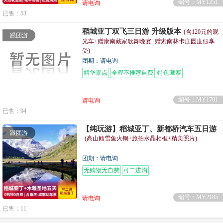
编号：MY1251
请电询
已售：53
稻城亚丁双飞三日游 升级版本
(含120元的观
跟团游
光车+赠康南藏家歌舞晚宴+赠索南林卡庄园度假享
受)
团期：请电询
精华景点
全程不推荐自费
特色藏寨
编号：MY1701
请电询
已售：94
【纯玩游】稻城亚丁、新都桥汽车五日游
跟团游
(高山鳕雪鱼火锅+旅拍水晶相框+精美照片)
团期：请电询
无购物无自费
可二进沟
编号：MY2185
请电询
已售：11