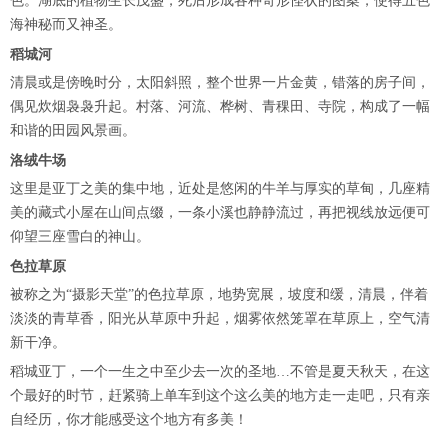
色。湖底的植物生长茂盛，死后形成各种奇形怪状的图案，使得五色
海神秘而又神圣。
稻城河
清晨或是傍晚时分，太阳斜照，整个世界一片金黄，错落的房子间，
偶见炊烟袅袅升起。村落、河流、桦树、青稞田、寺院，构成了一幅
和谐的田园风景画。
洛绒牛场
这里是亚丁之美的集中地，近处是悠闲的牛羊与厚实的草甸，几座精
美的藏式小屋在山间点缀，一条小溪也静静流过，再把视线放远便可
仰望三座雪白的神山。
色拉草原
被称之为“摄影天堂”的色拉草原，地势宽展，坡度和缓，清晨，伴着
淡淡的青草香，阳光从草原中升起，烟雾依然笼罩在草原上，空气清
新干净。
稻城亚丁，一个一生之中至少去一次的圣地…不管是夏天秋天，在这
个最好的时节，赶紧骑上单车到这个这么美的地方走一走吧，只有亲
自经历，你才能感受这个地方有多美！