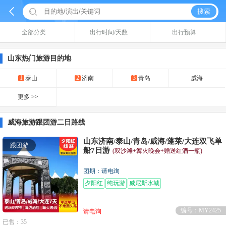


搜索
全部分类
出行时间/天数
出行预算
山东热门旅游目的地
1
2
3
泰山
济南
青岛
威海
更多 >>
威海旅游跟团游二日路线
山东济南/泰山/青岛/威海/蓬莱/大连双飞单
跟团游
船7日游
(双沙滩+篝火晚会+赠送红酒一瓶)
团期：请电询
夕阳红
纯玩游
威尼斯水城
编号：MY2425
请电询
已售：35