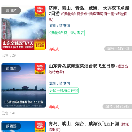
济南、泰山、青岛、威海、 大连双飞单船
跟团游
7日游
(0购物0自费景点+赠送葡萄酒一瓶+精选酒
店)
团期：请电询
0购物0自费
海边酒店
编号：MY468
请电询
已售：29
山东青岛威海蓬莱烟台双飞五日游
(赠送当
跟团游
地特色餐)
团期：请电询
升级一晚海边住宿
编号：MY1915
请电询
已售：41
青岛、崂山、烟台、威海双飞五日游
(赠送
跟团游
缥缈宴)