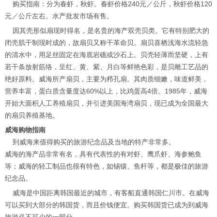
购买指南：分为春虾，秋虾。春虾价格240元／公斤，秋虾价格120
元／公斤左右。水产批发市场有售。
因其壳形似扇现时得名，是名贵的海产双壳贝类。它有特别肥大的
闭壳肌干制现时成的，故扇贝又称干革命贝。扇贝喜栖浅海水流轻急
的清水中，用足丝固定在海底岩礁或沙石上。贝壳轻薄而坚硬，上有
若干条放射筋络，呈红、黄、紫、月白等鲜艳色彩，是贝雕工艺品的
绝好原料。威海所产扇贝，主要为栉孔扇。其肉质细嫩，味道鲜美，
营养丰富，蛋白质含量度达60%以上，比鸡蛋高4倍。1985年，威海
开始大面积人工养殖扇贝，并引进美国海湾扇贝，现已成为全国最大
的扇贝养殖基地。
威海购物指南
到威海来值得购买的旅游纪念品及当地的特产非常多。
威海的海产品非常有名，具有代表性的有对虾、鹰爪虾、海参鲍鱼
等；威海的轻工制品也很有特色，如锡镶、鱼杆等，都是极佳的旅游
纪念品。
威海是中国距离韩国最近的城市，有客船直通韩国仁川市。在威海
可以买到大部分的韩国货，而且价钱便宜。购买韩国货已成为到威海