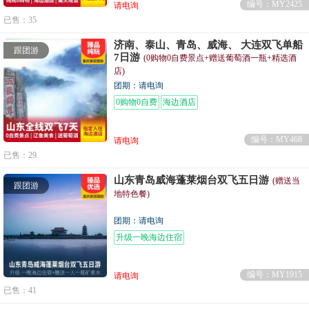
编号：MY2425
请电询
已售：35
济南、泰山、青岛、威海、 大连双飞单船
跟团游
7日游
(0购物0自费景点+赠送葡萄酒一瓶+精选酒
店)
团期：请电询
0购物0自费
海边酒店
编号：MY468
请电询
已售：29
山东青岛威海蓬莱烟台双飞五日游
(赠送当
跟团游
地特色餐)
团期：请电询
升级一晚海边住宿
编号：MY1915
请电询
已售：41