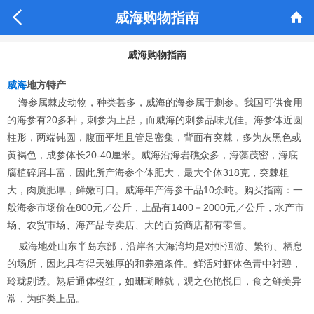


威海购物指南
威海购物指南
威海
地方特产
海参属棘皮动物，种类甚多，威海的海参属于刺参。我国可供食用
的海参有20多种，刺参为上品，而威海的刺参品味尤佳。海参体近圆
柱形，两端钝圆，腹面平坦且管足密集，背面有突棘，多为灰黑色或
黄褐色，成参体长20-40厘米。威海沿海岩礁众多，海藻茂密，海底
腐植碎屑丰富，因此所产海参个体肥大，最大个体318克，突棘粗
大，肉质肥厚，鲜嫩可口。威海年产海参干品10余吨。购买指南：一
般海参市场价在800元／公斤，上品有1400－2000元／公斤，水产市
场、农贸市场、海产品专卖店、大的百货商店都有零售。
威海地处山东半岛东部，沿岸各大海湾均是对虾洄游、繁衍、栖息
的场所，因此具有得天独厚的和养殖条件。鲜活对虾体色青中衬碧，
玲珑剔透。熟后通体橙红，如珊瑚雕就，观之色艳悦目，食之鲜美异
常，为虾类上品。