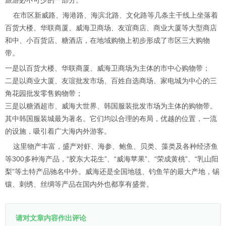
旅游必不可少的一部分。
在市区新威路、海港路、海滨北路、文化路等几条主干线上坐落着
百货大楼、华联商厦、威海卫商场、友谊商店、商业大厦等大型商店
和中、小百货店、糖酒店，在地域购物上初步形成了市区三大购物
带。
一是以百货大楼、华联商厦、威海卫商场为主体的市中心购物带；
二是以商业大厦、友谊批发市场、百姓自选商场、家电城为中心的三
角花园批发零售购物带；
三是以糖酒超市、威海大世界、韩国服装批发市场为主体的购物带。
其中韩国服装城最为著名。它们均以合理的布局，优越的位置，一流
的设施，吸引着广大海内外游客。
这里物产丰富，盛产对虾、海参、鲍鱼、贝类、藻类及各种经济鱼
等300多种海产品，“胶东大花生”、“威海苹果”、“荣成黄桃”、“乳山阳
梨”等土特产品驰名中外。威海还是全国地毯、钓鱼竿的最大产地，锡
镶、刺绣、丝绸等产品在国内外也都享有盛誉。
请对文章内容作出评论