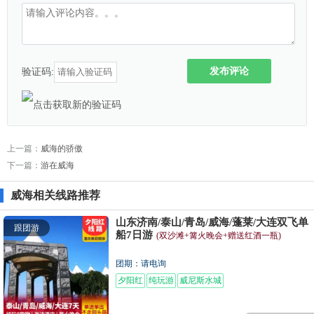
发布评论
验证码:
上一篇：
威海的骄傲
下一篇：
游在威海
威海相关线路推荐
山东济南/泰山/青岛/威海/蓬莱/大连双飞单
跟团游
船7日游
(双沙滩+篝火晚会+赠送红酒一瓶)
团期：请电询
夕阳红
纯玩游
威尼斯水城