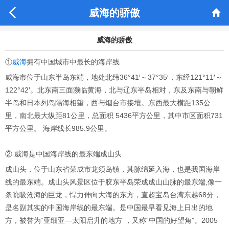


威海的骄傲
威海的骄傲
①
威海
拥有中国城市中最长的海岸线
威海市位于山东半岛东端，地处北纬36°41′～37°35′，东经121°11′～
122°42′。北东南三面濒临黄海，北与辽东半岛相对，东及东南与朝鲜
半岛和日本列岛隔海相望，西与烟台市接壤。东西最大横距135公
里，南北最大纵距81公里，总面积 5436平方公里，其中市区面积731
平方公里。 海岸线长985.9公里。
② 威海是中国海岸线的最东端成山头
成山头，位于山东省荣成市龙须岛镇，其脉绵延入海，也是我国海岸
线的最东端。成山头风景区位于胶东半岛荣成成山山脉的最东端,像一
条吮吸沧海的巨龙，悍力伸向大海的东方，直超宝岛台湾东越68分，
是名副其实的中国海岸线的最东端。是中国最早看见海上日出的地
方，被誉为“亚细亚―太阳启升的地方”，又称“中国的好望角”。2005