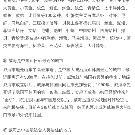
物资源779种，其中，动物647种，植物132种。动物中，鱼类主要有
大黄鱼、小黄鱼、梭鱼、鲻鱼、鲈鱼、鲅鱼、青鳞鱼、太平洋鲱鱼、
鲳鱼、黄姑、比目鱼等100余种;、虾蟹类主要有鹰爪虾、对虾、毛
虾、脊尾白虾、三疣梭子蟹等；贝类主要有栉孔扇贝、鲍鱼、泥蚶、
菲律宾蛤仔、文蛤、毛蚶、魁蚶、牡蛎、中国蛤蜊、四角蛤蜊、贻
贝、青蛤等;棘皮类中有刺参、海蜇、马粪海胆、海星等。植物中，藻
类主要有海带、裙带菜、石花菜、条斑紫菜、大叶藻等。
⑤ 威海是中国距日韩最近的城市
威海市地处山东半岛最东端，是中国大陆沿海距韩国最近的城市，最
近距离只有93海里。在很久以前，威海就与韩国有频繁的往来，地级
威海市成立以后，威海与韩国民间往来更加密切，1990年，威海率先
开通了我国至韩国的第一条海上航线，架起了威海与韩国经贸往来的
“金桥”，特别是我国与韩国建交以后，威海迅速成为我国对韩经贸往
来的桥头堡，目前有3条航线直航韩国，韩国也逐步成为威海最大的出
口市场和外资来源国。
⑥ 威海是中国最适合人类居住的地方