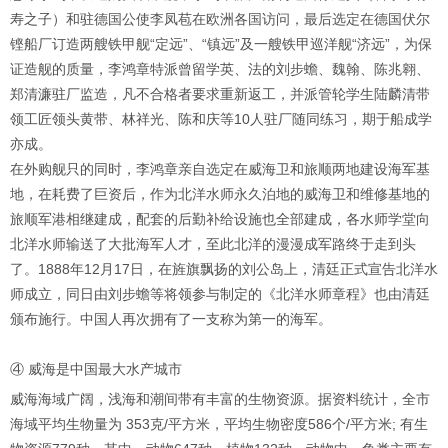
寿之子）和驻德国公使李凤苞在欧洲各国访问，最后选定在德国伏尔
铿船厂订造两艘铁甲舰“定远”、“镇远”及一艘铁甲巡洋舰“济远”，为保
证造舰的质量，李鸿章特派曾留学英、法的刘步蟾、魏翰、陈兆翱、
郑清濂驻厂监造，凡不合格者要求重新返工，并派管轮学生陆麟清带
领工匠领头黄带、林祥光、陈和庆等10人驻厂随同练习，期于船成学
亦成。
在外购舰只的同时，李鸿章亲自选定在威海卫和旅顺两地建设海军基
地，在耗费了巨资后，作为北洋水师永久泊地的威海卫和维修基地的
旅顺军港相继建成，配套的后勤补给设施也全部建成，各水师学堂向
北洋水师输送了大批海军人才，至此北洋的漫漫成军路终于走到头
了。1888年12月17日，在旌旗飘扬的刘公岛上，清廷正式宣告北洋水
师成立，同日由刘步蟾等将领参与制定的《北洋水师章程》也由清廷
颁布施行。中国人再次拥有了一支称为第一的海军。
④ 威海是中国最大水产城市
威海海域广阔，浅海和潮间带有丰富的生物资源。据资料统计，全市
海域平均生物量为 353克/平方米，平均生物密度586个/平方米; 有生