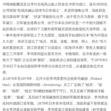
冲绳渔船飘流至台湾与当地高山族人民发生冲突为借口，派兵3000在
台湾登陆“欲就此确认琉球为日本领土”，并进而侵略台湾，清政府急
派沈葆祯率“安澜”、“伏波”等舰前往台湾，由于双方兵力悬殊，慑于清
军威力，日军被迫逃离台湾。由于日本在当时仅是一个中朝大国瞧不
起的落后小国，在得到了几艘外国军舰后居然也敢侵犯大清帝国，这
一事件使得中国举国上下大为震惊，清政府开始感到日本“将为中国永
久大患”，恭庆王提出了“练兵、简器、造船、筹饷、用人、持久”等六
条的紧急机宜，原江苏巡抚丁日昌提出《拟海洋水师》章程入奏建议
建立三洋海军，李鸿章则提出暂弃关外、专顾海防。在洋务派的一致
努力下“海防”之论压倒“塞防”，清政府决心加快建设海军。于1875年5
月30日下令由沈葆祯和李鸿章分任南北洋大臣，从速建设南北洋水
师。
从1875年至1879年，北洋大臣李鸿章委托总税务司赫德（Robert
Hart）从英国阿姆斯特朗（Armstrong）兵工厂定购了“镇东”、“镇
南”、“镇西”、“镇北”等8艘蚊炮船用于守口，另又定购了两艘巡洋舰
“超勇”、“扬威”，其后由于发现赫德所定购的军舰质量低劣，李鸿章由
此转向德国订造军舰。1879年日本吞并琉球后，清政府鉴于形势紧迫
急令李鸿章从速购买铁甲舰，李鸿章派江南制造局徐建寅（科学家徐