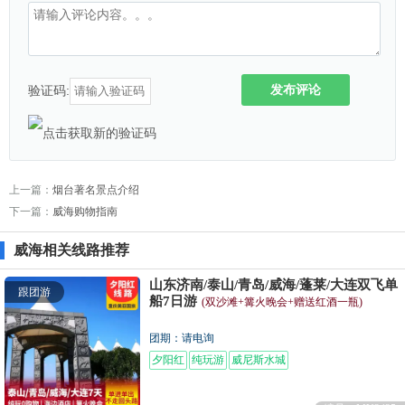
发布评论
验证码:
上一篇：
烟台著名景点介绍
下一篇：
威海购物指南
威海相关线路推荐
山东济南/泰山/青岛/威海/蓬莱/大连双飞单
跟团游
船7日游
(双沙滩+篝火晚会+赠送红酒一瓶)
团期：请电询
夕阳红
纯玩游
威尼斯水城