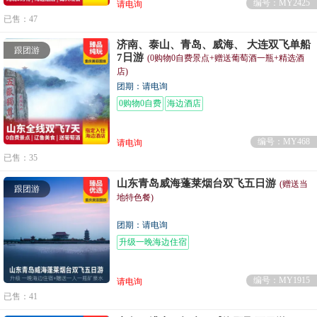
编号：MY2425
请电询
已售：47
济南、泰山、青岛、威海、 大连双飞单船
跟团游
7日游
(0购物0自费景点+赠送葡萄酒一瓶+精选酒
店)
团期：请电询
0购物0自费
海边酒店
编号：MY468
请电询
已售：35
山东青岛威海蓬莱烟台双飞五日游
(赠送当
跟团游
地特色餐)
团期：请电询
升级一晚海边住宿
编号：MY1915
请电询
已售：41