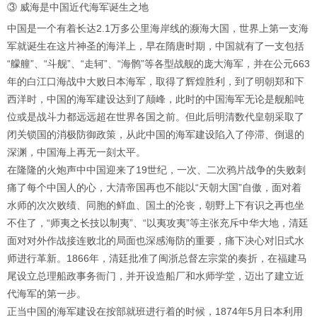
③ 威海是中国近代海军诞生之地
中国是一个有着长达2.1万多公里海岸线的濒海大国，世界上第一支海
军就诞生在这片神圣的海洋上，早在隋唐时期，中国就有了一支包括
“艨艟”、“斗舰”、“走轲”、“海鹘”等各型战舰的庞大海军，并在公元663
年的白江口海战中大败日本海军，取得了辉煌胜利，到了明朝郑和下
西洋时，中国的海军建设达到了颠峰，此时的中国海军无论是舰船吨
位或是战斗力都远远超在世界各国之前。但此后明清数代皇朝采取了
闭关锁国的消极防御政策，从此中国的海军建设陷入了停滞、倒退的
深渊，中国海上再无一刻太平。
在隆隆的火炮声中中国迎来了19世纪，一次、二次鸦片战争的失败刺
痛了每个中国人的心，大清帝国再也不能以“天朝大国”自傲，面对着
水师的次次败绩、同胞的鲜血、国土的沦丧，朝野上下有识之再也坐
不住了，“师夷之长技以制夷”、“以夷攻夷”等主张充斥中华大地，清廷
面对对外作战接连败北的局面也深感海防的重要，痛下决心对旧式水
师进行革新。1866年，清廷批准了闽浙总督左宗棠的奏折，在福建马
尾设立总理船政事务衙门，并开设造船厂和水师学堂，迈出了建立近
代海军的第一步。
正当中国的海军建设在按部就班进行着的时候，1874年5月日本利用