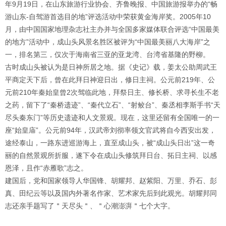
年9月19日，在山东旅游行业协会、齐鲁晚报、中国旅游报举办的“畅
游山东-自驾游首选目的地”评选活动中荣获黄金海岸奖。2005年10
月，由中国国家地理杂志社主办并与全国多家媒体联合评选“中国最美
的地方”活动中，成山头风景名胜区被评为“中国最美丽八大海岸”之
一，排名第三，仅次于海南省三亚的亚龙湾、台湾省基隆的野柳。
古时成山头被认为是日神所居之地。据《史记》载，姜太公助周武王
平商定天下后，曾在此拜日神迎日出，修日主祠。公元前219年、公
元前210年秦始皇曾2次驾临此地，拜祭日主、修长桥、求寻长生不老
之药，留下了“秦桥遗迹”、“秦代立石”、“射鲛台”、秦丞相李斯手书“天
尽头秦东门”等历史遗迹和人文景观。现在，这里还留有全国唯一的一
座“始皇庙”。公元前94年，汉武帝刘彻率领文官武将自今西安出发，
途经泰山，一路东进巡游海上，直至成山头，被“成山头日出”这一奇
丽的自然景观所折服，遂下令在成山头修筑拜日台、拓日主祠、以感
恩泽，且作“赤雁歌”志之。
建国后，党和国家领导人华国锋、胡耀邦、赵紫阳、万里、乔石、彭
真、田纪云等以及国内外著名作家、艺术家先后到此观光。胡耀邦同
志还亲手题写了＂天尽头＂、＂心潮澎湃＂七个大字。