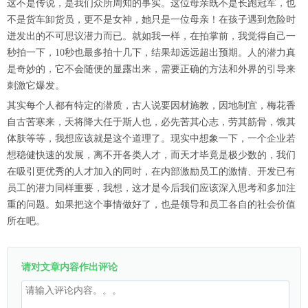
这不是传说，是我们众所周知的事实。这位母亲既不是长跑冠军，也
不是货车卸货员，更不是女神，她只是一位母亲！在孩子遇到危险时
迸发出的不可思议潜力而已。就如我一样，在拍掌前，我觉得自己一
秒拍一下，10秒也最多拍十几下，结果却远远超出预期。人的潜力真
是奇妙的，它不会随便的显露出来，需要正确的方法和外界的引导来
刺激它爆发。
其实每个人都有特定的潜质，古人说要因材施教，因地制宜，梅花香
自古苦寒来，天将降大任于斯人也，必先苦其心志，劳其筋骨，饿其
体肤等等，我想应该就是这个道理了。现实中想象一下，一个企业若
想稳健快速的发展，离不开各类人才，而天才毕竟是极少数的，我们
在吸引更优秀的人才加入的同时，在内部激励员工的激情、开发已有
员工的潜力同样重要，我想，这才是今后我们应该深入思考和多加注
重的问题。如果把这个事情做好了，也是领导和员工各自的社会价值
所在吧。
请对文章内容作出评论