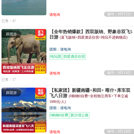
编号：MY1721
请电询
已售：47
【全年热销爆款】西双版纳、野象谷双飞5
跟团游
日游
(直飞版纳+四星酒店住宿+纯玩不进购物店)
团期：请电询
纯玩团
四星酒店住宿
编号：MY1423
请电询
已售：17
【私家团】新疆南疆+和田+ 喀什+库车双
跟团游
飞八日游
(0购物0自费+全程独立用车+下单立减
1000元/人)
团期：请电询
0购物0自费
新沙漠公路
编号：MY1829
请电询