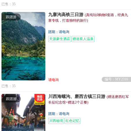
已售：35
九寨沟高铁三日游
(真纯玩0购物0套路，经典九
跟团游
寨专线，打造独特的旅行)
团期：请电询
天源豪生酒店
赠送双人温泉
编号：MY2316
请电询
已售：35
川西海螺沟、磨西古镇三日游
(赠送磨西红军
跟团游
长征纪念馆+赠送2个正餐)
团期：请电询
川西秘境
红色记忆