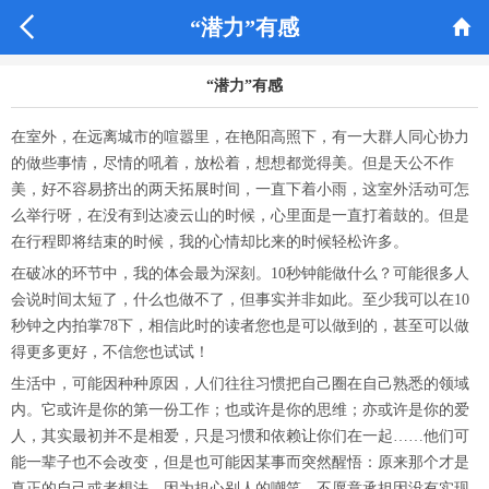


“潜力”有感
“潜力”有感
在室外，在远离城市的喧嚣里，在艳阳高照下，有一大群人同心协力
的做些事情，尽情的吼着，放松着，想想都觉得美。但是天公不作
美，好不容易挤出的两天拓展时间，一直下着小雨，这室外活动可怎
么举行呀，在没有到达凌云山的时候，心里面是一直打着鼓的。但是
在行程即将结束的时候，我的心情却比来的时候轻松许多。
在破冰的环节中，我的体会最为深刻。10秒钟能做什么？可能很多人
会说时间太短了，什么也做不了，但事实并非如此。至少我可以在10
秒钟之内拍掌78下，相信此时的读者您也是可以做到的，甚至可以做
得更多更好，不信您也试试！
生活中，可能因种种原因，人们往往习惯把自己圈在自己熟悉的领域
内。它或许是你的第一份工作；也或许是你的思维；亦或许是你的爱
人，其实最初并不是相爱，只是习惯和依赖让你们在一起……他们可
能一辈子也不会改变，但是也可能因某事而突然醒悟：原来那个才是
真正的自己或者想法。因为担心别人的嘲笑，不愿意承担因没有实现