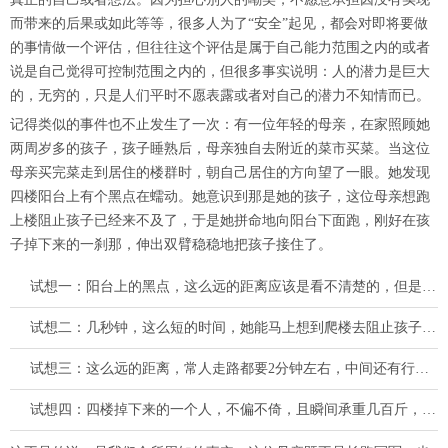
而带来的后果或如此等等，很多人为了“安全”起见，都会对即将要做
的事情做一个评估，但往往这个评估是属于自己能力范围之内的或者
说是自己觉得可控制范围之内的，但很多事实说明：人的潜力是巨大
的，无穷的，只是人们平时不愿表露或者对自己的潜力不知情而已。
记得类似的事件也不止发生了一次：有一位年轻的母亲，在家照顾她
两周岁多的孩子，孩子睡熟后，母亲独自去附近的菜市买菜。当这位
母亲买完菜走到居住的楼群时，朝自己居住的方向望了一眼。她发现
四楼阳台上有个黑点在蠕动。她意识到那是她的孩子，这位母亲想跑
上楼阻止孩子已经来不及了，于是她拼命地向阳台下面跑，刚好在孩
子掉下来的一刹那，伸出双臂稳稳地把孩子接住了。
试想一：阳台上的黑点，这么远的距离应该是看不清楚的，但是她看出来是她的孩子，不是小偷。
试想二：几秒钟，这么短的时间，她能马上想到爬楼去阻止孩子还是冒险去接孩子，并能马上做出判断。
试想三：这么远的距离，常人走路都要2分钟左右，中间还有行人穿梭，她跑过去，像箭一样飞出去，没有碰到其他人。
试想四：四楼掉下来的一个人，不偏不倚，且瞬间承重几百斤，能顺利的接住，且母子平安。