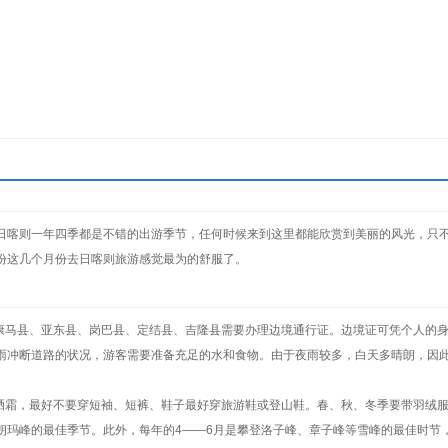
日喀则一年四季都是不错的出游季节，任何时候来到这里都能欣赏到美丽的风光，只不
份这几个月份去日喀则旅游感觉最为的舒服了。
、康马县、亚东县、岗巴县、定结县、吉隆县需要办理边境通行证。边境证可凭个人的
暴雨冲断道路的状况，游客需要准备充足的水和食物。由于夜雨较多，白天多晴朗，因
防晒霜，最好不要穿短袖、短裤、鞋子最好穿旅游鞋或登山鞋。春、秋、冬季要带羽绒
穆朗玛峰的最佳季节。此外，每年的4——6月是攀登洛子峰、章子峰等雪峰的最佳时