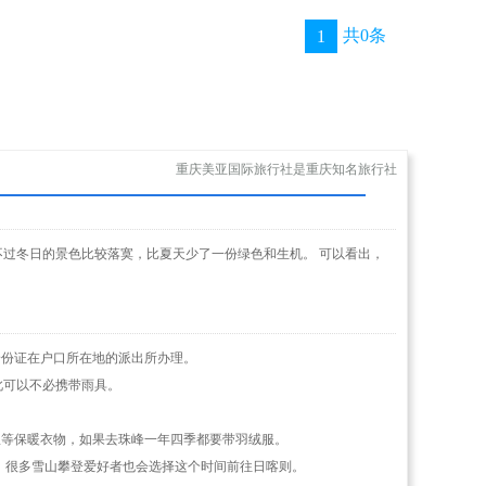
共0条
1
重庆美亚国际旅行社是重庆知名旅行社
过冬日的景色比较落寞，比夏天少了一份绿色和生机。 可以看出，
身份证在户口所在地的派出所办理。
此可以不必携带雨具。
服等保暖衣物，如果去珠峰一年四季都要带羽绒服。
节，很多雪山攀登爱好者也会选择这个时间前往日喀则。