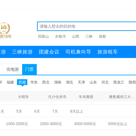
四面山
水银河
山西
三峡
成都
导游
三峡旅游
团建会议
司机兼向导
旅游租车
当地游
门票
州
福建
西藏
华东
西北
湖南
湖北
天津
山东
河北
黑龙江
陕西
大昭寺
扎什伦布寺
羊卓雍措
雅鲁藏布江大峡谷
4天
5天
6天
7天
8天以上
1000-2000元
2000-3000元
3000-5000元
5000元以上