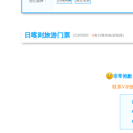
日喀则
清空全部
您已选择：
日喀则旅游门票
(已经找到：
0
条日喀则旅游线路)
非常抱歉
联系VIP