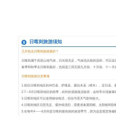
日喀则旅游须知
几月份去日喀则旅游最好？
日喀则属于高原山地气候，日光很充足，气候也比较的温和，可以说
春季和秋季去日喀则最好，也就是三四五跟九月份、十月份、十一月
日喀则旅游注意事项
1.前往日喀则地区的仲巴县、萨嘎县、聂拉木县（樟木）、定日县
2.7～8月日喀则地区的雨季，此时的道路路况较差，会经常出现被
3.日喀则地区可以使用移动电话，但信号受天气影响较大。
4.日喀则地区日照充足、紫外线强烈，需要准备遮阳帽、太阳镜和
5.在每年4——6月间是日喀则最热闹的旅游季节，因为这是观赏珠