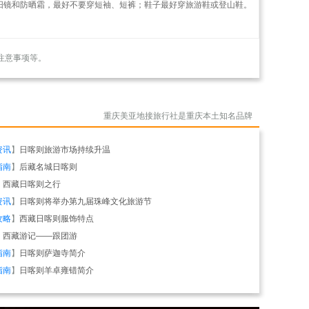
太阳镜和防晒霜，最好不要穿短袖、短裤；鞋子最好穿旅游鞋或登山鞋。
注意事项等。
重庆美亚地接旅行社是重庆本土知名品牌
资讯
】
日喀则旅游市场持续升温
指南
】
后藏名城日喀则
】
西藏日喀则之行
资讯
】
日喀则将举办第九届珠峰文化旅游节
攻略
】
西藏日喀则服饰特点
】
西藏游记——跟团游
指南
】
日喀则萨迦寺简介
指南
】
日喀则羊卓雍错简介