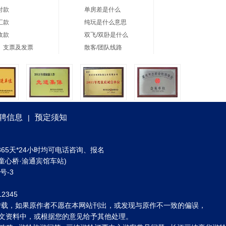
付款
单房差是什么
汇款
纯玩是什么意思
收款
双飞/双卧是什么
、支票及发票
散客/团队线路
聘信息
预定须知
|
) 全年365天*24小时均可电话咨询、报名
童心桥·渝通宾馆车站)
3号-3
2345
转载，如果原作者不愿在本网站刊出，或发现与原作不一致的偏误，
到图文资料中，或根据您的意见给予其他处理。