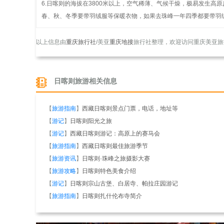
6.日喀则的海拔在3800米以上，空气稀薄、气候干燥，极易发生
春、秋、冬季要带羽绒服等保暖衣物，如果去珠峰一年四季都要带羽
以上信息由
重庆旅行社
/美亚
重庆地接
旅行社整理，欢迎访问重庆美亚旅
日喀则旅游相关信息
【
旅游指南
】
西藏日喀则景点门票，电话，地址等
【
游记
】
日喀则阳光之旅
【
游记
】
西藏日喀则游记：高原上的赛马会
【
旅游指南
】
西藏日喀则最佳旅游季节
【
旅游资讯
】
日喀则·珠峰之旅摄影大赛
【
旅游攻略
】
日喀则特色美食介绍
【
游记
】
日喀则宗山古堡、白居寺、帕拉庄园游记
【
旅游指南
】
日喀则扎什伦布寺简介