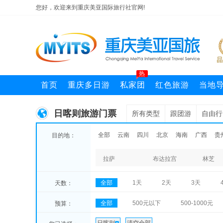
您好，欢迎来到重庆美亚国际旅行社官网!
热
首页
重庆多日游
私家团
红色旅游
当地
日喀则旅游门票
所有类型
跟团游
自由行
全部
云南
四川
北京
海南
广西
贵
目的地：
拉萨
布达拉宫
林芝
全部
1天
2天
3天
天数：
全部
500元以下
500-1000元
预算：