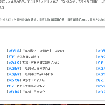
高原反应，做好应急措施。而且日喀则地区日照充足、紫外线强烈，需要准备遮阳帽、
绒服。
行社官网了解
日喀则旅游路线
，
日喀则旅游跟团价格
，
日喀则旅游攻略
，
日喀则旅游
【
旅游资讯
】
日喀则旅游：“朝阳产业”生机勃勃
【
旅游
【
游记
】
去西藏日喀则旅行
【
旅游
【
旅游攻略
】
西藏拉萨林芝日喀则旅游攻略
【
游记
【
旅游指南
】
日喀则宗山古城堡简介
【
旅游
【
旅游指南
】
日喀则旅游精品线路推荐
【
旅游
【
旅游攻略
】
藏族手工艺品介绍
【
游记
【
游记
】
西藏圣湖羊卓雍错游记
【
旅游
【
旅游指南
】
日喀则白居寺简介
【
旅游