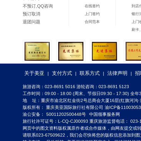
不预订,QQ咨询
在线签约
到店
预订取消
上门签约
银行
退团问题
合同范本
上门
刷卡
关于美亚
支付方式
联系方式
法律声明
招
|
|
|
|
旅游咨询：023-8691 5016 游轮咨询：023-8691 5123
工作时间：09:00 - 18:00 (周末、节假日09:30 - 17:30
地 址：重庆市渝北区红金街2号总商会大厦16层(红旗河沟·
版权所有： 重庆美亚国际旅行社有限公司
渝ICP备1100305
渝公安备：
50011202500448号
中国领事服务网
旅行社许可证号：L-CQ-CJ00093 重庆旅游监督电话： 023-1
网页中的图文资料版权属原作者或合作媒体，由网友提交或
请联系023-67509622，我们会尽快将您的版权信息添加