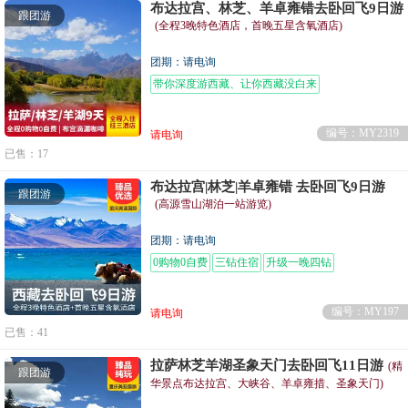
布达拉宫、林芝、羊卓雍错去卧回飞9日游
跟团游
(全程3晚特色酒店，首晚五星含氧酒店)
团期：请电询
带你深度游西藏、让你西藏没白来
编号：MY2319
请电询
已售：17
布达拉宫|林芝|羊卓雍错 去卧回飞9日游
跟团游
(高源雪山湖泊一站游览)
团期：请电询
0购物0自费
三钻住宿
升级一晚四钻
编号：MY197
请电询
已售：41
拉萨林芝羊湖圣象天门去卧回飞11日游
(精
跟团游
华景点布达拉宫、大峡谷、羊卓雍措、圣象天门)