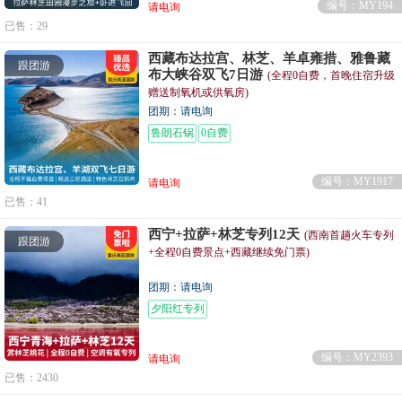
编号：MY194
请电询
已售：29
西藏布达拉宫、林芝、羊卓雍措、雅鲁藏
跟团游
布大峡谷双飞7日游
(全程0自费，首晚住宿升级
赠送制氧机或供氧房)
团期：请电询
鲁朗石锅
0自费
编号：MY1917
请电询
已售：41
西宁+拉萨+林芝专列12天
(西南首趟火车专列
跟团游
+全程0自费景点+西藏继续免门票)
团期：请电询
夕阳红专列
编号：MY2393
请电询
已售：2430