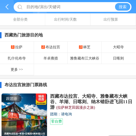


搜索
全部分类
出行时间/天数
出行预算
西藏热门旅游目的地
1
2
3
拉萨
布达拉宫
林芝
大昭寺
扎什伦布寺
羊卓雍措
雅鲁藏布江大峡谷
日喀则
更多 >>
布达拉宫旅游门票路线
西藏布达拉宫、大昭寺、雅鲁藏布大峡
跟团游
谷、羊湖、日喀则、纳木错卧进飞回11日
游
(拉萨林芝田园漫步之旅)
团期：请电询
零自费