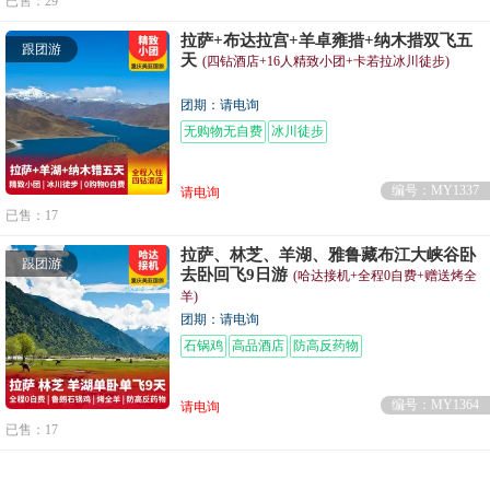
已售：29
拉萨+布达拉宫+羊卓雍措+纳木措双飞五
跟团游
天
(四钻酒店+16人精致小团+卡若拉冰川徒步)
团期：请电询
无购物无自费
冰川徒步
编号：MY1337
请电询
已售：17
拉萨、林芝、羊湖、雅鲁藏布江大峡谷卧
跟团游
去卧回飞9日游
(哈达接机+全程0自费+赠送烤全
羊)
团期：请电询
石锅鸡
高品酒店
防高反药物
编号：MY1364
请电询
已售：17