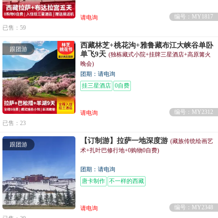
编号：MY1817
请电询
已售：59
西藏林芝+桃花沟+雅鲁藏布江大峡谷单卧
跟团游
单飞9天
(独栋藏式小院+挂牌三星酒店+高原篝火
晚会)
团期：请电询
挂三星酒店
0自费
编号：MY2312
请电询
已售：23
【订制游】拉萨一地深度游
(藏族传统绘画艺
跟团游
术+扎叶巴修行地+0购物0自费)
团期：请电询
唐卡制作
不一样的西藏
编号：MY2348
请电询