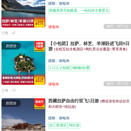
团期：请电询
西藏美景尽收眼底、一站玩转主要景点
编号：MY154
请电询
已售：47
【小包团】拉萨、林芝、羊湖卧进飞回9日
跟团游
游
(全程五钻含氧酒店+网红景点全覆盖+尊享美食)
团期：请电询
2-12人小包团
0购物0自费
编号：MY216
请电询
已售：53
西藏拉萨自由行双飞5日游
(赠送游览布达拉宫
跟团游
和大昭寺+纯玩游)
团期：请电询
挂三星酒店
纯玩游