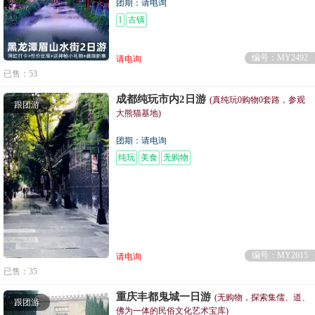
团期：请电询
1
古镇
编号：MY2492
请电询
已售：53
成都纯玩市内2日游
(真纯玩0购物0套路，参观
跟团游
大熊猫基地)
团期：请电询
纯玩
美食
无购物
编号：MY2615
请电询
已售：35
重庆丰都鬼城一日游
(无购物，探索集儒、道、
跟团游
佛为一体的民俗文化艺术宝库)