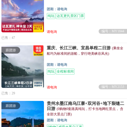
团期：请电询
纯玩
达瓦更扎景区门票
编号：MY1844
请电询
已售：47
重庆、长江三峡、宜昌单程二日游
(乘坐全
跟团游
船均为标准间的游船，穿行绝美峡谷风光)
团期：请电询
纯玩
全程标准间
编号：MY2153
请电询
已售：29
贵州水墨江南乌江寨+双河谷+地下裂缝二
跟团游
日游
(0购物0套路真纯玩，打卡当地网红景点， 含
全部大景点门票)
团期：请电询
0购物
感受水墨乌江寨