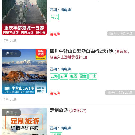
团期：请电询
纯玩
编号：MY763
请电询
已售：59
四川牛背山自驾游自由行2天1晚
(看云海，
自由行
躺在床上远眺贡嘎神山)
团期：请电询
云海
云瀑
晚霞
星空
日出
编号：MY2550
请电询
已售：59
定制旅游
(定制旅游)
自由行
团期：请电询