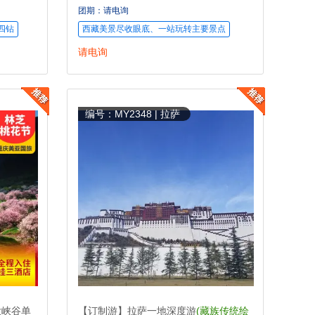
措、圣象天门)
团期：请电询
四钻
西藏美景尽收眼底、一站玩转主要景点
请电询
编号：MY2348 | 拉萨
大峡谷单
【订制游】拉萨一地深度游
(藏族传统绘