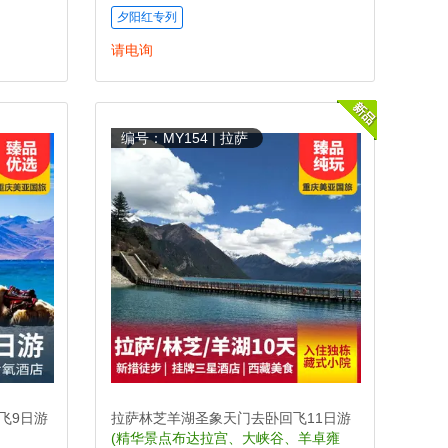
夕阳红专列
请电询
编号：MY154 | 拉萨
飞9日游
拉萨林芝羊湖圣象天门去卧回飞11日游
(精华景点布达拉宫、大峡谷、羊卓雍