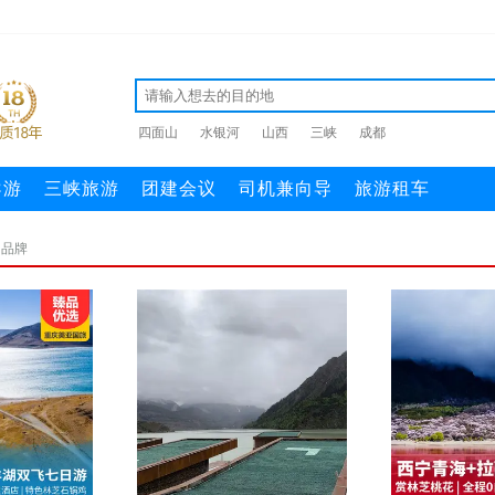
四面山
水银河
山西
三峡
成都
导游
三峡旅游
团建会议
司机兼向导
旅游租车
名品牌