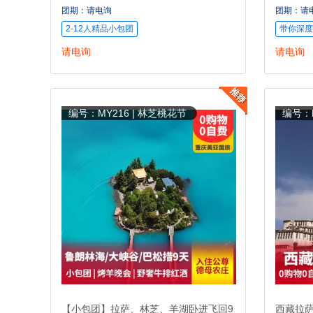
体验)
店)
团期：请电询
团期：请
2-12人精品小包团
带你深度
请电询
请电询
编号：MY216 | 林芝桃花节
编号：M
【小包团】拉萨、林芝、羊湖卧进飞回9
西藏拉萨