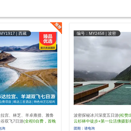
Y1917 | 西藏
编号：MY2458 | 波密
达拉宫、林芝、羊卓雍措、雅鲁
波密探秘冰川深度五日游
(松赞
谷双飞7日游
(全程0自费，首晚
云杉林中徒步+第一位活佛摄影
赠送制氧机或供氧房)
地)
电询
团期：请电询