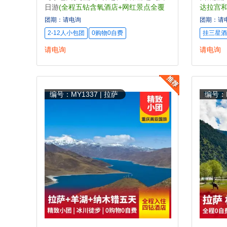
日游
(全程五钻含氧酒店+网红景点全覆
达拉宫和
盖+尊享美食)
团期：请电询
团期：请
2-12人小包团
0购物0自费
挂三星酒
请电询
请电询
编号：MY1337 | 拉萨
编号：M