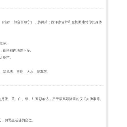
的（推荐：加合百服宁），肠胃药；西洋参含片和金施而康对你的身体
拉萨。
，价格和内地差不多。
犬疫苗。
、暴风雪、雪崩、大水、翻车等。
好的是蓝、黄、白、绿、红五彩哈达，用于最高最隆重的仪式如佛事等。
正，切忌坐活佛的座位。