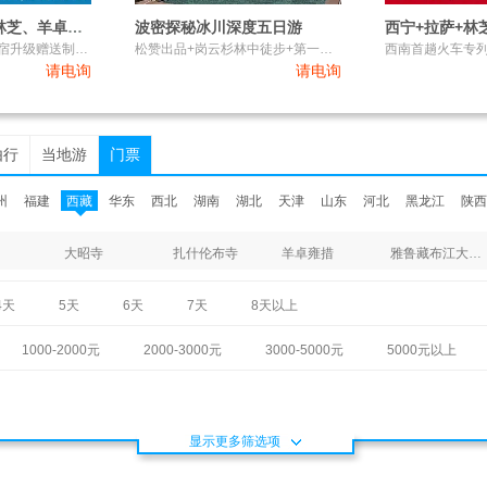
西藏布达拉宫、林芝、羊卓雍措、雅鲁藏布大峡谷双飞7日游
波密探秘冰川深度五日游
西宁+拉萨+林
全程0自费，首晚住宿升级赠送制氧机或供氧房
松赞出品+岗云杉林中徒步+第一位活佛摄影师驻锡地
请电询
请电询
由行
当地游
门票
州
福建
西藏
华东
西北
湖南
湖北
天津
山东
河北
黑龙江
陕西
大昭寺
扎什伦布寺
羊卓雍措
雅鲁藏布江大峡谷
4天
5天
6天
7天
8天以上
1000-2000元
2000-3000元
3000-5000元
5000元以上
显示更多筛选项