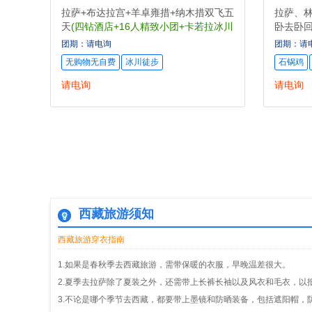
拉萨+布达拉宫+羊卓雍措+纳木措双飞五
拉萨、
天
(四钻酒店+16人精致小团+卡若拉冰川
卧去卧回
徒步)
+赠送烤
团期：请电询
团期：请
无购物无自费
冰川徒步
石锅鸡
请电询
请电询
西藏旅游须知
西藏旅游穿衣指南
1.如果是春秋季去西藏旅游，需带保暖的衣服，早晚温差很大。
2.夏季去拉萨除了夏装之外，还需带上长裤长袖以及风衣和毛衣，以
3.不论是哪个季节去西藏，都要带上墨镜和防晒装备，包括遮阳帽，