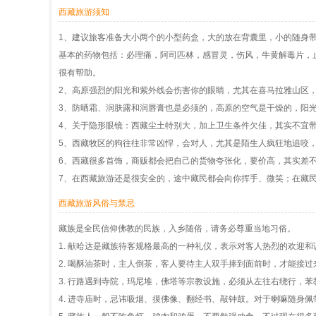
西藏旅游须知
1、建议旅客准备大小两个的小型药盒，大的放在背囊里，小的随身
基本的药物包括：必理痛，阿司匹林，感冒灵，伤风，牛黄解毒片，
很有帮助。
2、高原强烈的阳光和紫外线会伤害你的眼睛，尤其在喜马拉雅山区
3、防晒霜、润肤露和润唇膏也是必须的，高原的空气是干燥的，阳
4、关于隐形眼镜：西藏尘土特别大，加上卫生条件欠佳，其实不宜
5、西藏牧区的狗往往非常凶悍，会对人，尤其是陌生人疯狂地追咬
6、西藏很多首饰，商贩都会把自己的货物夸张化，要价高，其实差
7、在西藏旅游还是很安全的，途中藏民都会向你挥手、微笑；在藏
西藏旅游风俗与禁忌
藏族是全民信仰佛教的民族，入乡随俗，请务必尊重当地习俗。
1. 献哈达是藏族待客规格最高的一种礼仪，表示对客人热烈的欢迎
2. 喝酥油茶时，主人倒茶，客人要待主人双手捧到面前时，才能接
3. 行路遇到寺院，玛尼堆，佛塔等宗教设施，必须从左往右绕行，
4. 进寺庙时，忌讳吸烟、摸佛像、翻经书、敲钟鼓。对于喇嘛随身