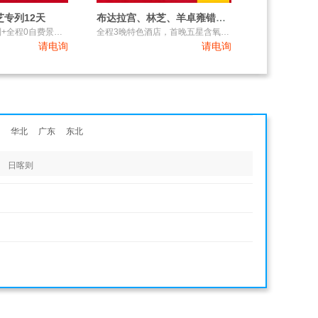
芝专列12天
布达拉宫、林芝、羊卓雍错去卧回飞9日游
西南首趟火车专列+全程0自费景点+西藏继续免门票
全程3晚特色酒店，首晚五星含氧酒店
请电询
请电询
华北
广东
东北
日喀则