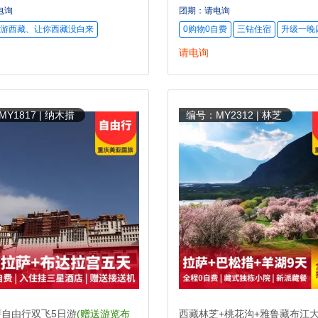
电询
团期：请电询
游西藏、让你西藏没白来
0购物0自费
三钻住宿
升级一晚
请电询
Y1817 | 纳木措
编号：MY2312 | 林芝
自由行双飞5日游
(赠送游览布
西藏林芝+桃花沟+雅鲁藏布江