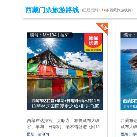
西藏门票旅游路线
(已经找到：
14
条西藏旅游线路)
编号：MY194 | 拉萨
编号：M
西藏布达拉宫、大昭寺、雅鲁藏布大峡
西藏布
谷、羊湖、日喀则、纳木错卧进飞回11
藏布大峡
日游
(拉萨林芝田园漫步之旅)
住宿升级
团期：请电询
团期：请