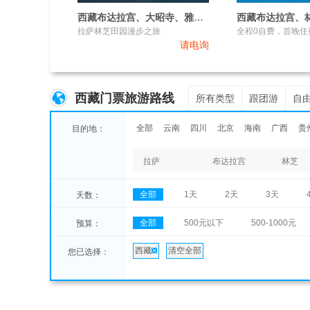
西藏布达拉宫、大昭寺、雅鲁藏布大峡谷、羊湖、日喀则、纳木错卧进飞回11日游
拉萨林芝田园漫步之旅
请电询
西藏门票旅游路线
所有类型
跟团游
自
全部
云南
四川
北京
海南
广西
贵
目的地：
拉萨
布达拉宫
林芝
全部
1天
2天
3天
天数：
全部
500元以下
500-1000元
预算：
西藏
清空全部
您已选择：