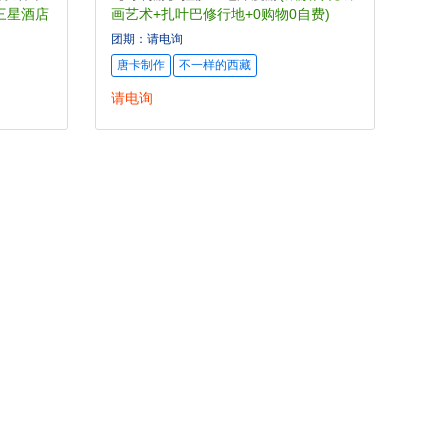
三星酒店
画艺术+扎叶巴修行地+0购物0自费)
团期：请电询
唐卡制作
不一样的西藏
请电询