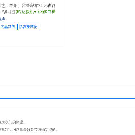
林芝、羊湖、雅鲁藏布江大峡谷
飞9日游
(哈达接机+全程0自费
全羊)
电询
高品酒店
防高反药物
抵御夜间的降温。
防晒霜，润唇膏最好是带防晒功能的。