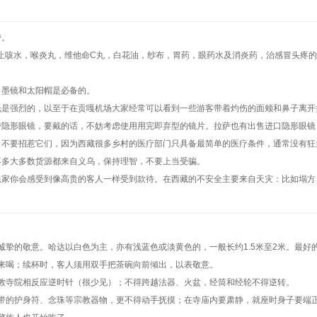
带。
止咳水，喉炎丸，维他命C丸，白花油，纱布，胃药，眼药水及消炎药，治感冒头疼
，墨镜和太阳帽是必备的。
光是强烈的，以至于在贡嘎机场大家经常可以看到一些游客带着灼伤的面颊和鼻子离开
带隐形眼镜，要戴的话，不妨考虑使用用完即弃型的镜片。拉萨也有出售进口隐形眼镜
，不要招惹它们，因为西藏很多乡村的医疗部门只具备最简单的医疗条件，通常没有狂
不多大多数货源都来自义乌，保持理智，不要上当受骗。
民家你会感受到像高贵的客人一样受到款待。在西藏的不安全主要来自天灾：比如塌方
和诚挚的敬意。哈达以白色为主，亦有浅蓝色或淡黄色的，一般长约1.5米至2米。最
过来喝；续杯时，客人须用双手把茶碗向前倾出，以表敬意。
苯教寺院相反应逆时针（很少见）；不得跨越法器、火盆，经筒和经轮不得逆转。
佩带的护身符、念珠等宗教器物，更不得动手抚摸；在寺庙内要肃静，就座时身子要端