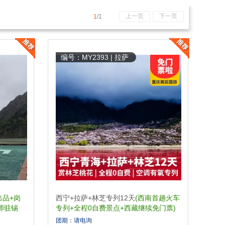
上一页
下一页
1
/1
编号：MY2393 | 拉萨
出品+岗
西宁+拉萨+林芝专列12天
(西南首趟火车
师驻锡
专列+全程0自费景点+西藏继续免门票)
团期：请电询