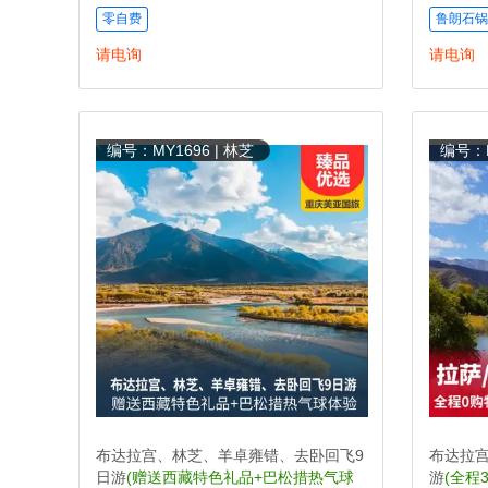
零自费
鲁朗石锅
请电询
请电询
编号：MY1696 | 林芝
编号：M
布达拉宫、林芝、羊卓雍错、去卧回飞9
布达拉
日游
(赠送西藏特色礼品+巴松措热气球
游
(全程