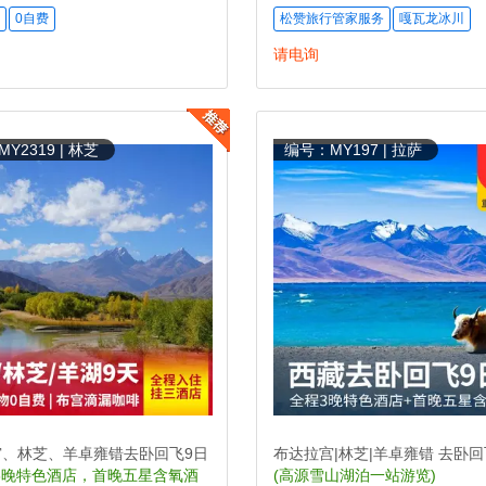
0自费
松赞旅行管家服务
嘎瓦龙冰川
请电询
Y2319 | 林芝
编号：MY197 | 拉萨
宫、林芝、羊卓雍错去卧回飞9日
布达拉宫|林芝|羊卓雍错 去卧回
3晚特色酒店，首晚五星含氧酒
(高源雪山湖泊一站游览)