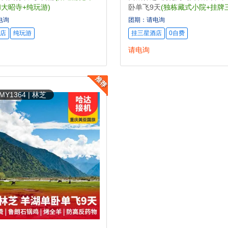
大昭寺+纯玩游)
卧单飞9天
(独栋藏式小院+挂牌
+高原篝火晚会)
电询
团期：请电询
店
纯玩游
挂三星酒店
0自费
请电询
Y1364 | 林芝