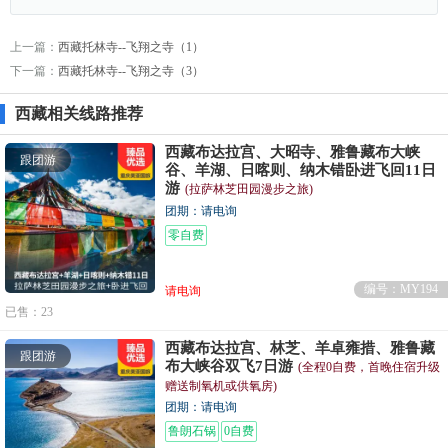
上一篇：
西藏托林寺--飞翔之寺（1）
下一篇：
西藏托林寺--飞翔之寺（3）
西藏相关线路推荐
西藏布达拉宫、大昭寺、雅鲁藏布大峡
跟团游
谷、羊湖、日喀则、纳木错卧进飞回11日
游
(拉萨林芝田园漫步之旅)
团期：请电询
零自费
编号：MY194
请电询
已售：23
西藏布达拉宫、林芝、羊卓雍措、雅鲁藏
跟团游
布大峡谷双飞7日游
(全程0自费，首晚住宿升级
赠送制氧机或供氧房)
团期：请电询
鲁朗石锅
0自费