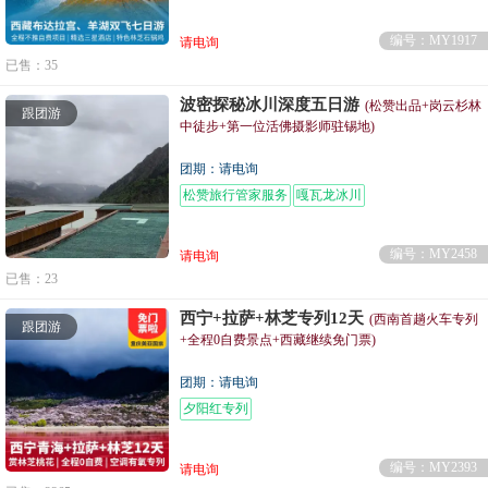
编号：MY1917
请电询
已售：35
波密探秘冰川深度五日游
(松赞出品+岗云杉林
跟团游
中徒步+第一位活佛摄影师驻锡地)
团期：请电询
松赞旅行管家服务
嘎瓦龙冰川
编号：MY2458
请电询
已售：23
西宁+拉萨+林芝专列12天
(西南首趟火车专列
跟团游
+全程0自费景点+西藏继续免门票)
团期：请电询
夕阳红专列
编号：MY2393
请电询