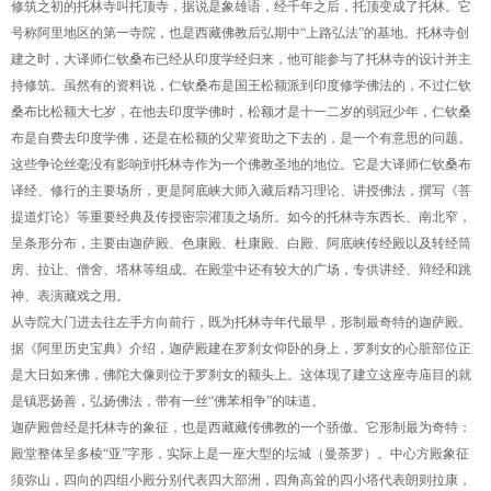
修筑之初的托林寺叫托顶寺，据说是象雄语，经千年之后，托顶变成了托林。它
号称阿里地区的第一寺院，也是西藏佛教后弘期中“上路弘法”的基地。托林寺创
建之时，大译师仁钦桑布已经从印度学经归来，他可能参与了托林寺的设计并主
持修筑。虽然有的资料说，仁钦桑布是国王松额派到印度修学佛法的，不过仁钦
桑布比松额大七岁，在他去印度学佛时，松额才是十一二岁的弱冠少年，仁钦桑
布是自费去印度学佛，还是在松额的父辈资助之下去的，是一个有意思的问题。
这些争论丝毫没有影响到托林寺作为一个佛教圣地的地位。它是大译师仁钦桑布
译经、修行的主要场所，更是阿底峡大师入藏后精习理论、讲授佛法，撰写《菩
提道灯论》等重要经典及传授密宗灌顶之场所。如今的托林寺东西长、南北窄，
呈条形分布，主要由迦萨殿、色康殿、杜康殿、白殿、阿底峡传经殿以及转经筒
房、拉让、僧舍、塔林等组成。在殿堂中还有较大的广场，专供讲经、辩经和跳
神、表演藏戏之用。
从寺院大门进去往左手方向前行，既为托林寺年代最早，形制最奇特的迦萨殿。
据《阿里历史宝典》介绍，迦萨殿建在罗刹女仰卧的身上，罗刹女的心脏部位正
是大日如来佛，佛陀大像则位于罗刹女的额头上。这体现了建立这座寺庙目的就
是镇恶扬善，弘扬佛法，带有一丝“佛苯相争”的味道。
迦萨殿曾经是托林寺的象征，也是西藏藏传佛教的一个骄傲。它形制最为奇特：
殿堂整体呈多棱“亚”字形，实际上是一座大型的坛城（曼荼罗）。中心方殿象征
须弥山，四向的四组小殿分别代表四大部洲，四角高耸的四小塔代表朗则拉康，