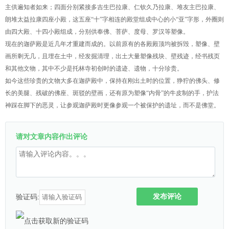
主供遍知者如来；四面分别紧接多吉生巴拉康、仁钦久乃拉康、堆友主巴拉康、
朗堆太益拉康四座小殿，这五座“十”字相连的殿堂组成中心的小“亚”字形，外圈则
由四大殿、十四小殿组成，分别供奉佛、菩萨、度母、罗汉等塑像。
现在的迦萨殿是近几年才重建而成的。以前原有的各殿殿顶均被拆毁，塑像、壁
画所剩无几，且埋在土中，经发掘清理，出土大量塑像残块、壁残迹，经书残页
和其他文物，其中不少是托林寺初创时的遗迹、遗物，十分珍贵。
如今这些珍贵的文物大多在迦萨殿中，保持在刚出土时的位置，狰狞的佛头、修
长的美腿、残破的佛座、斑驳的壁画，还有原为塑像“内骨”的牛皮制的手，护法
神踩在脚下的恶灵，让参观迦萨殿时更像参观一个被保护的遗址，而不是佛堂。
请对文章内容作出评论
发布评论
验证码: