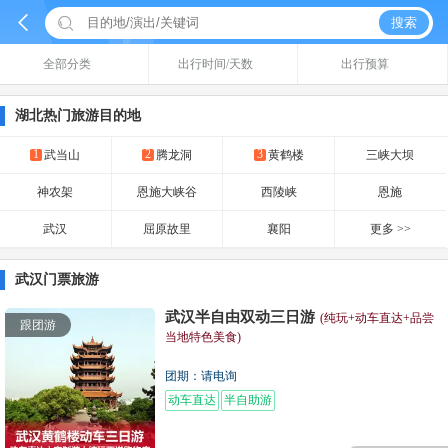


搜索
全部分类
出行时间/天数
出行预算
湖北热门旅游目的地
1
2
3
武当山
腾龙洞
黄鹤楼
三峡大坝
神农架
恩施大峡谷
西陵峡
恩施
武汉
屈原故里
襄阳
更多 >>
武汉门票旅游
武汉半自由双动三日游
(纯玩+动车直达+品尝
跟团游
当地特色美食)
团期：请电询
动车直达
半自助游