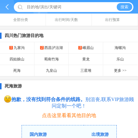


搜索
全部分类
出行时间/天数
出行预算
四川热门旅游目的地
1
2
3
九寨沟
西昌泸沽湖
峨眉山
海螺沟
四姑娘山
蜀南竹海
黄龙
乐山
死海
九皇山
三星堆
更多 >>
死海旅游
抱歉，没有找到符合条件的线路。
别沮丧,联系VIP旅游顾
问定制一个吧！
点击这里看看其他目的地
国内旅游
出境旅游