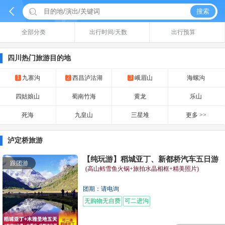


搜索
全部分类
出行时间/天数
出行预算
四川热门旅游目的地
1
2
3
九寨沟
西昌泸沽湖
峨眉山
海螺沟
四姑娘山
蜀南竹海
黄龙
乐山
死海
九皇山
三星堆
更多 >>
泸定桥旅游
【纯玩游】稻城亚丁、新都桥汽车五日游
跟团游
(高山鳕雪鱼火锅+旅拍水晶相框+精美照片)
团期：请电询
无购物无自费
可二进沟