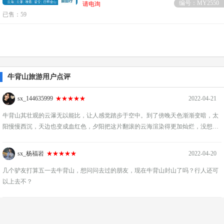
编号：MY2550
请电询
已售：59
牛背山旅游用户点评
sx_144635999
★★★★★
2022-04-21
牛背山其壮观的云瀑无以能比，让人感觉踏步于空中。到了傍晚天色渐渐变暗，太
阳慢慢西沉，天边也变成血红色，夕阳把这片翻滚的云海渲染得更加灿烂，没想到
高原的黄昏竟是如此绚丽多彩。
sx_杨福岩
★★★★★
2022-04-20
几个驴友打算五一去牛背山，想问问去过的朋友，现在牛背山封山了吗？行人还可
以上去不？