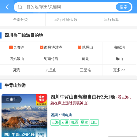


搜索
全部分类
出行时间/天数
出行预算
四川热门旅游目的地
1
2
3
九寨沟
西昌泸沽湖
峨眉山
海螺沟
四姑娘山
蜀南竹海
黄龙
乐山
死海
九皇山
三星堆
更多 >>
牛背山旅游
四川牛背山自驾游自由行2天1晚
(看云海，
自由行
躺在床上远眺贡嘎神山)
团期：请电询
云海
云瀑
晚霞
星空
日出