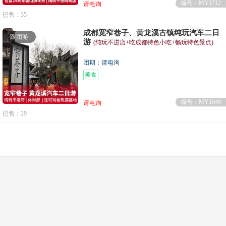
编号：MY1712
请电询
已售：35
成都宽窄巷子、黄龙溪古镇纯玩汽车二日
跟团游
游
(纯玩不进店+吃成都特色小吃+畅玩特色景点)
团期：请电询
美食
编号：MY1849
请电询
已售：29