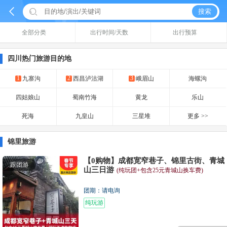


搜索
全部分类
出行时间/天数
出行预算
四川热门旅游目的地
1
2
3
九寨沟
西昌泸沽湖
峨眉山
海螺沟
四姑娘山
蜀南竹海
黄龙
乐山
死海
九皇山
三星堆
更多 >>
锦里旅游
【0购物】成都宽窄巷子、锦里古街、青城
跟团游
山三日游
(纯玩团+包含25元青城山换车费)
团期：请电询
纯玩游