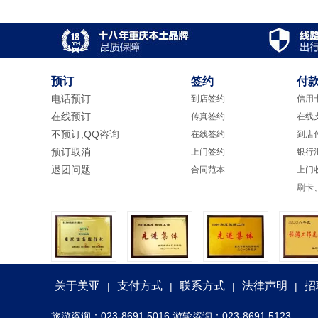
预订
签约
付
电话预订
到店签约
信用
在线预订
传真签约
在线
不预订,QQ咨询
在线签约
到店
预订取消
上门签约
银行
退团问题
合同范本
上门
刷卡
关于美亚
支付方式
联系方式
法律声明
招
|
|
|
|
旅游咨询：023-8691 5016 游轮咨询：023-8691 5123