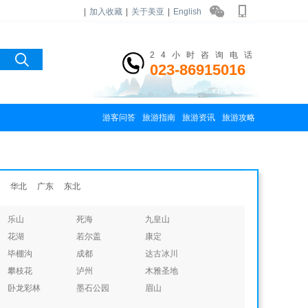
|
加入收藏
|
关于美亚
|
English
24小时咨询电话
023-86915016
游客问答
旅游指南
旅游资讯
旅游攻略
华北
广东
东北
乐山
死海
九皇山
花湖
若尔盖
康定
毕棚沟
成都
达古冰川
攀枝花
泸州
木雅圣地
卧龙彩林
墨石公园
眉山