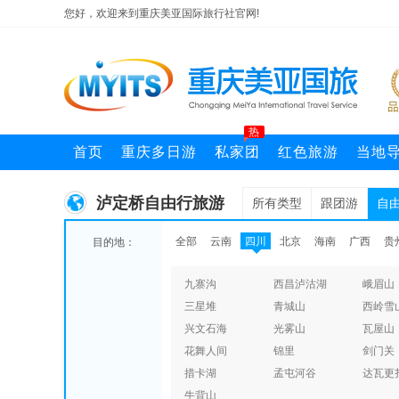
您好，欢迎来到重庆美亚国际旅行社官网!
热
首页
重庆多日游
私家团
红色旅游
当地
泸定桥自由行旅游
所有类型
跟团游
自
全部
云南
四川
北京
海南
广西
贵
目的地：
九寨沟
西昌泸沽湖
峨眉山
三星堆
青城山
西岭雪
兴文石海
光雾山
瓦屋山
花舞人间
锦里
剑门关
措卡湖
孟屯河谷
达瓦更
牛背山