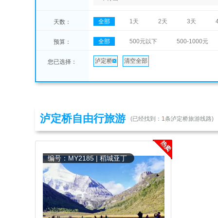
全部
1天
2天
3天
天数：
全部
500元以下
500-1000元
预算：
泸定桥
清空全部
您已选择：
泸定桥自由行旅游
(已经找到：
1
条泸定桥旅游线路)
编号：MY2185 | 稻城亚丁