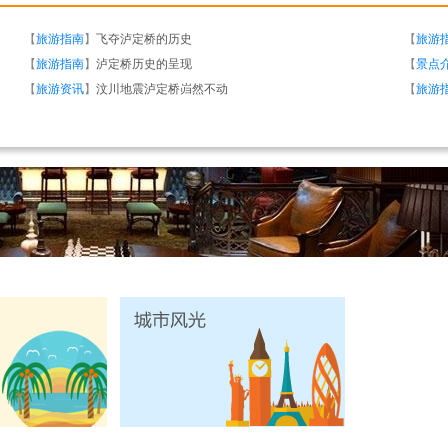
【
旅游指南
】
飞夺泸定桥的历史
【
旅游
【
旅游指南
】
泸定桥历史的呈现
【
景点
【
旅游资讯
】
汶川地震泸定桥岿然不动
【
旅游