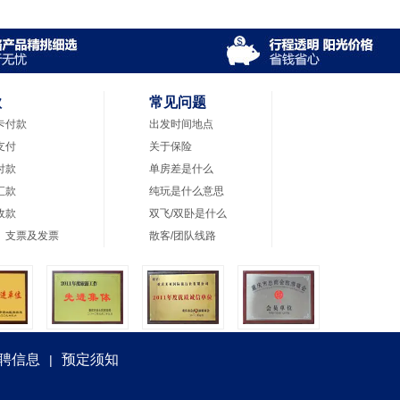
款
常见问题
卡付款
出发时间地点
支付
关于保险
付款
单房差是什么
汇款
纯玩是什么意思
收款
双飞/双卧是什么
、支票及发票
散客/团队线路
聘信息
预定须知
|