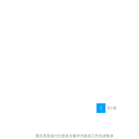
1
共1条
重庆美亚旅行社曾多次被评为旅游工作先进集体