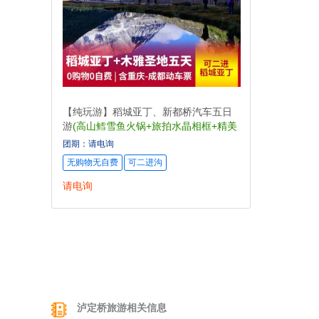
【纯玩游】稻城亚丁、新都桥汽车五日
游
(高山鳕雪鱼火锅+旅拍水晶相框+精美
照片)
团期：请电询
无购物无自费
可二进沟
请电询
泸定桥旅游相关信息