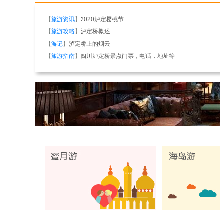
【
旅游资讯
】
2020泸定樱桃节
【
旅游攻略
】
泸定桥概述
【
游记
】
泸定桥上的烟云
【
旅游指南
】
四川泸定桥景点门票，电话，地址等