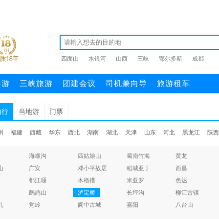
四面山
水银河
山西
三峡
鄂尔多斯
成都
导游
三峡旅游
团建会议
司机兼向导
旅游租车
由行
当地游
门票
州
福建
西藏
华东
西北
湖南
湖北
天津
山东
河北
黑龙江
陕西
海螺沟
四姑娘山
蜀南竹海
黄龙
山
广安
邓小平故居
稻城亚丁
西昌
都江堰
木格措
米亚罗
色达
鹧鸪山
泸定桥
长坪沟
柳江古镇
扎
党岭
阆中古城
嘉阳
八台山