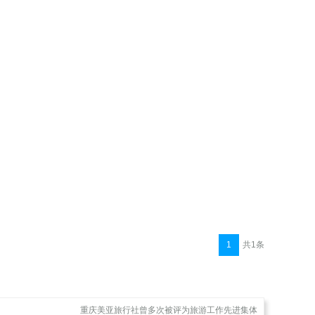
1
共1条
重庆美亚旅行社曾多次被评为旅游工作先进集体