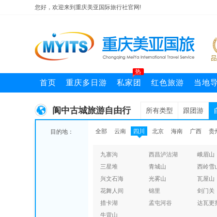
您好，欢迎来到重庆美亚国际旅行社官网!
热
首页
重庆多日游
私家团
红色旅游
当地
阆中古城旅游自由行
所有类型
跟团游
全部
云南
四川
北京
海南
广西
贵
目的地：
九寨沟
西昌泸沽湖
峨眉山
三星堆
青城山
西岭雪
兴文石海
光雾山
瓦屋山
花舞人间
锦里
剑门关
措卡湖
孟屯河谷
达瓦更
牛背山