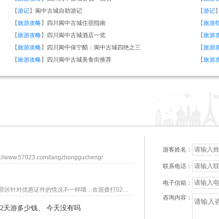
【
游记
】
阆中古城自助游记
【
游记
【
旅游攻略
】
四川阆中古城住宿指南
【
旅游
【
旅游攻略
】
四川阆中古城酒店一览
【
旅游
【
旅游攻略
】
四川阆中保宁醋：阆中古城四绝之三
【
旅游
【
旅游攻略
】
四川阆中古城美食街推荐
【
旅游
游客姓名：
7023.com/langzhonggucheng/
联系电话：
电子信箱：
您好，请问您是咨询哪个线路的老年证的优惠情况呢？每个景区针对优惠证件的情况不一样哦，欢迎拨打023-86915123详细咨询，或者留下您的联系方式，我社客服人员尽快联系您，非常感谢您对我社的关注！
咨询内容：
2天游多少钱、 今天没有吗