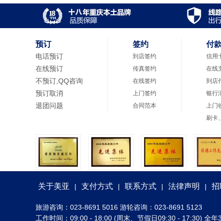
预订
签约
付
电话预订
到店签约
信用
在线预订
传真签约
在线
不预订,QQ咨询
在线签约
到店
预订取消
上门签约
银行
退团问题
合同范本
上门
刷卡
关于美亚
支付方式
联系方式
法律声明
招
|
|
|
|
旅游咨询：023-8691 5016 游轮咨询：023-8691 5123
工作时间：09:00 - 18:00 (周末、节假日09:30 - 17:30