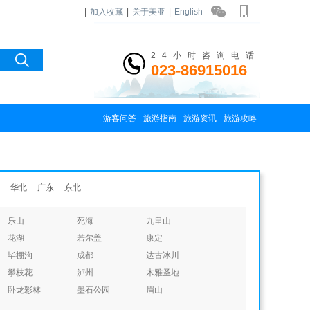
|
加入收藏
|
关于美亚
|
English
24小时咨询电话
023-86915016
游客问答
旅游指南
旅游资讯
旅游攻略
华北
广东
东北
乐山
死海
九皇山
花湖
若尔盖
康定
毕棚沟
成都
达古冰川
攀枝花
泸州
木雅圣地
卧龙彩林
墨石公园
眉山