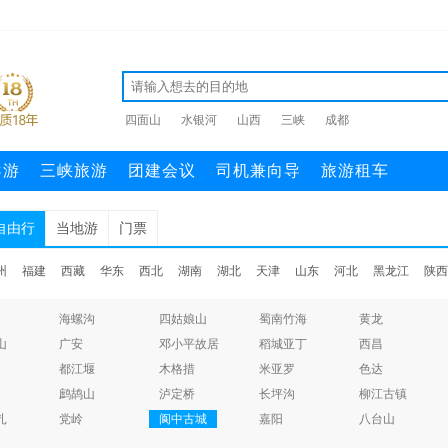
四面山
水银河
山西
三峡
成都
导游
三峡旅游
团建会议
司机兼向导
旅游租车
自由行
当地游
门票
州
福建
西藏
华东
西北
湖南
湖北
天津
山东
河北
黑龙江
陕西
海螺沟
四姑娘山
蜀南竹海
黄龙
山
广安
邓小平故居
稻城亚丁
西昌
都江堰
木格措
米亚罗
色达
鹧鸪山
泸定桥
长坪沟
柳江古镇
扎
党岭
阆中古城
嘉阳
八台山