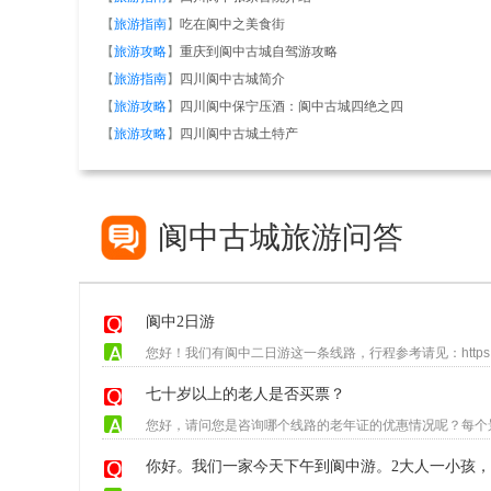
【
旅游指南
】
吃在阆中之美食街
【
旅游攻略
】
重庆到阆中古城自驾游攻略
【
旅游指南
】
四川阆中古城简介
【
旅游攻略
】
四川阆中保宁压酒：阆中古城四绝之四
【
旅游攻略
】
四川阆中古城土特产
阆中古城旅游问答
阆中2日游
您好！我们有阆中二日游这一条线路，行程参考请见：https://www.5
七十岁以上的老人是否买票？
你好。我们一家今天下午到阆中游。2大人一小孩，