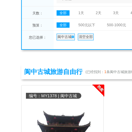
全部
1天
2天
3天
天数：
全部
500元以下
500-1000元
预算：
阆中古城
清空全部
您已选择：
阆中古城旅游自由行
(已经找到：
1
条阆中古城旅游
编号：MY1378 | 阆中古城