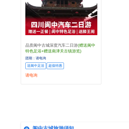
品质阆中古城深度汽车二日游
(赠送阆中
特色足浴+赠送南津关古镇游览)
团期：请电询
送阆中足浴
超值特惠
请电询
阆中古城旅游须知