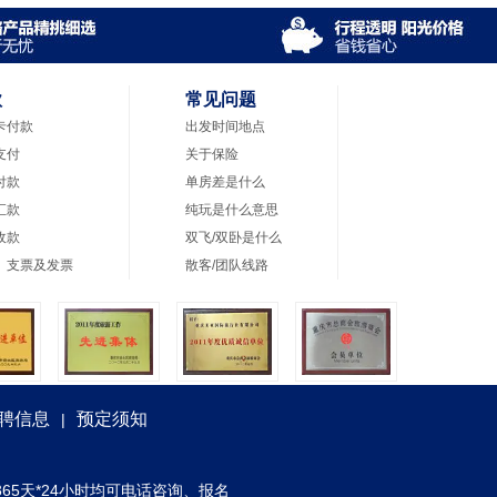
款
常见问题
卡付款
出发时间地点
支付
关于保险
付款
单房差是什么
汇款
纯玩是什么意思
收款
双飞/双卧是什么
、支票及发票
散客/团队线路
聘信息
预定须知
|
) 全年365天*24小时均可电话咨询、报名