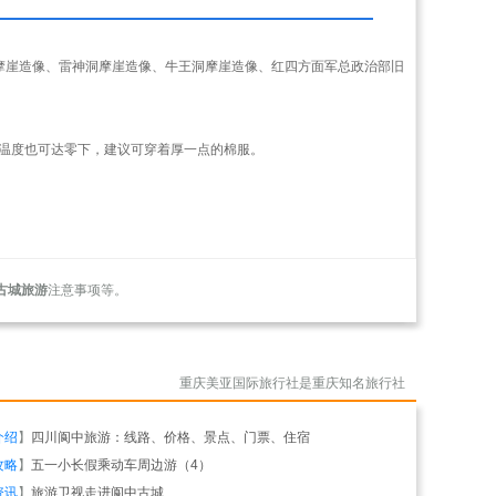
摩崖造像、雷神洞摩崖造像、牛王洞摩崖造像、红四方面军总政治部旧
温度也可达零下，建议可穿着厚一点的棉服。
古城旅游
注意事项等。
重庆美亚国际旅行社是重庆知名旅行社
介绍
】
四川阆中旅游：线路、价格、景点、门票、住宿
攻略
】
五一小长假乘动车周边游（4）
资讯
】
旅游卫视走进阆中古城