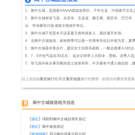
1、阆中古城，是国家AAAAA级旅游景区，千年古县，中国春节文
2、阆中古城有张飞庙、永安寺、五龙庙、滕王阁、观音寺、巴巴寺
址、华光楼等22处省级文物保护单位。
3、阆中古城不管是冬天还是夏天都有很多人，最好避开长假。
4、去阆中古城旅游，春秋两季可以着一些薄单衣佐以外套为宜；夏
5、阆中古城基本靠步行，建议女士别穿高跟鞋，一般走路要3小时左
6、7、8月份气温在30左右， 徒步记得带上太阳伞，墨镜。淡季人
7、张飞庙内有从事宗教的道士或者和尚，中天楼有卡通人物合影，
以上信息由
重庆旅行社
/美亚
重庆地接
旅行社整理，欢迎访问重庆美亚旅
阆中古城旅游相关信息
【
游记
】
绵阳到阆中古城自驾车游记
【
游记
】
阆中旅游游记
【
旅游指南
】
四川阆中张家古院介绍