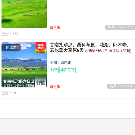
编号：MY1392
请电询
已售：123
甘南扎尕那、桑科草原、花湖、郎木寺、
跟团游
若尔盖大草原6天
(0购物+秘境扎尕那深度穿越)
团期：请电询
纯玩
标间住宿
编号：MY404
请电询
已售：29