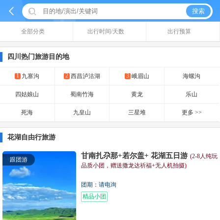


搜索
全部分类
出行时间/天数
出行预算
四川热门旅游目的地
1
2
3
九寨沟
西昌泸沽湖
峨眉山
海螺沟
四姑娘山
蜀南竹海
黄龙
乐山
死海
九皇山
三星堆
更多 >>
花湖自由行旅游
甘南扎尕那+若尔盖+ 花湖五日游
(2-8人纯玩
跟团游
品质小团，赠送撒龙达祈福+无人机拍摄)
团期：请电询
精品小团