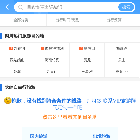


搜索
全部分类
出行时间/天数
出行预算
四川热门旅游目的地
1
2
3
九寨沟
西昌泸沽湖
峨眉山
海螺沟
四姑娘山
蜀南竹海
黄龙
乐山
死海
九皇山
三星堆
更多 >>
党岭自由行旅游
抱歉，没有找到符合条件的线路。
别沮丧,联系VIP旅游顾
问定制一个吧！
点击这里看看其他目的地
国内旅游
出境旅游