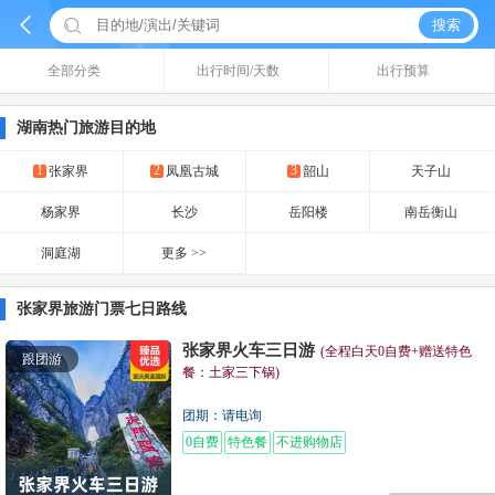


搜索
全部分类
出行时间/天数
出行预算
湖南热门旅游目的地
1
2
3
张家界
凤凰古城
韶山
天子山
杨家界
长沙
岳阳楼
南岳衡山
洞庭湖
更多 >>
张家界旅游门票七日路线
张家界火车三日游
(全程白天0自费+赠送特色
跟团游
餐：土家三下锅)
团期：请电询
0自费
特色餐
不进购物店