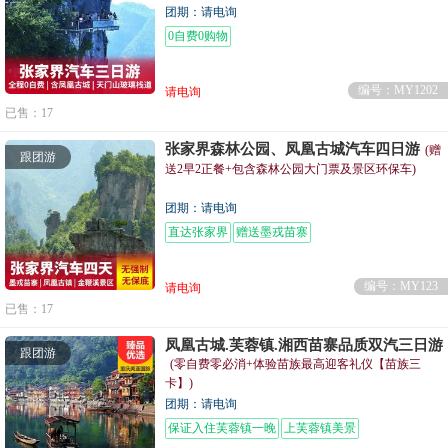
团期：请电询
0自费0购物
编号：MY1202
请电询
已售：17
张家界森林公园、凤凰古城汽车四日游
(赠
跟团游
送2早2正餐+包含森林公园大门票及景区环保车)
团期：请电询
直达张家界
赠送墨戎苗寨
编号：MY123
请电询
已售：17
凤凰古城.芙蓉镇.湘西苗寨品质双汽三日游
跟团游
(零自费零必消+体验苗族最高迎客礼仪【苗族三
卡】)
团期：请电询
保证入住芙蓉镇一晚
上芙蓉镇美景