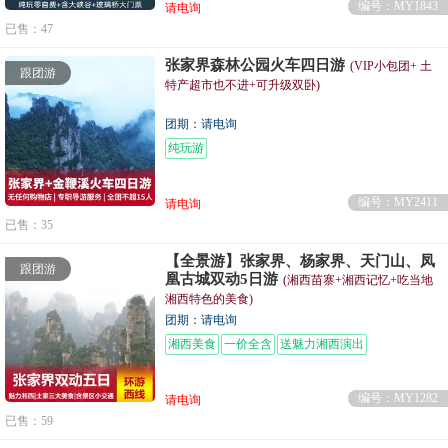
编号：MY1843
请电询
已售：47
张家界森林公园火车四日游
(VIP小包团+ 土
跟团游
特产超市也不进+可升级双卧)
团期：请电询
纯玩游
编号：MY2411
请电询
已售：35
【全景游】张家界、杨家界、天门山、凤
跟团游
凰古城双动5日游
(湘西苗寨+湘西记忆+吃当地
湘西特色的美食)
团期：请电询
湘西美食
一价全含
送魅力湘西演出
编号：MY1282
请电询
已售：59