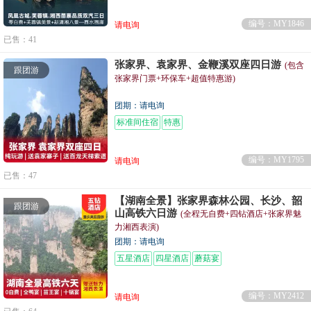
编号：MY1846
请电询
已售：41
张家界、袁家界、金鞭溪双座四日游
(包含
跟团游
张家界门票+环保车+超值特惠游)
团期：请电询
标准间住宿
特惠
编号：MY1795
请电询
已售：47
【湖南全景】张家界森林公园、长沙、韶
跟团游
山高铁六日游
(全程无自费+四钻酒店+张家界魅
力湘西表演)
团期：请电询
五星酒店
四星酒店
蘑菇宴
编号：MY2412
请电询