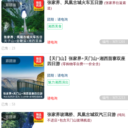
张家界、凤凰古城火车五日游
(张家界往返索
跟团游
道)
团期：请电询
湘西美食
编号：MY1201
请电询
已售：23
【天门山】张家界+天门山+湘西苗寨双座
跟团游
四日游
(零购物零自费+一价全含)
团期：请电询
魅力湘西演出
编号：MY2213
请电询
已售：53
张家界玻璃桥、凤凰古城双汽三日游
(纯玩
跟团游
不进店+包含天门山玻璃栈道)