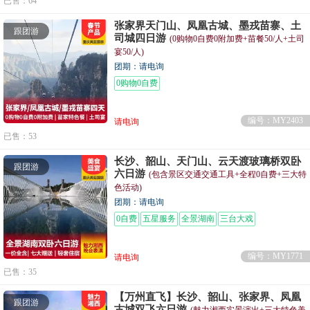
已售：64
张家界天门山、凤凰古城、墨戎苗寨、土
跟团游
司城四日游
(0购物0自费0附加费+苗餐50/人+土司
宴50/人)
团期：请电询
0购物0自费
编号：MY2403
请电询
已售：53
长沙、韶山、天门山、云天渡玻璃桥双卧
跟团游
六日游
(包含景区交通交通工具+全程0自费+三大特
色活动)
团期：请电询
0自费
五星服务
全景湖南
三台大戏
编号：MY1771
请电询
已售：35
【万州直飞】长沙、韶山、张家界、凤凰
跟团游
古城双飞六日游