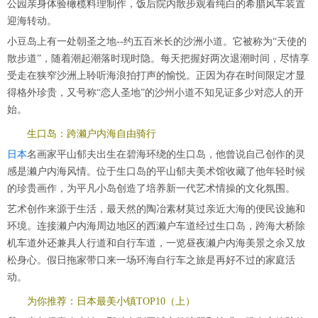
公园亲身体验橄榄料理制作，饭后院内散步观看纯白的希腊风车装置
迎海转动。
小豆岛上有一处朝圣之地--约五百米长的沙洲小道。它被称为“天使的
散步道”，随着潮起潮落时现时隐。每天把握好两次退潮时间，尽情享
受走在狭窄沙洲上聆听海浪拍打声的愉悦。正因为存在时间限定才显
得格外珍贵，又号称“恋人圣地”的沙州小道不知见证多少对恋人的开
始。
生口岛：跨濑户内海自由骑行
日本
名画家平山郁夫出生在碧海环绕的生口岛，他曾说自己创作的灵
感是濑户内海风情。位于生口岛的平山郁夫美术馆收藏了他年轻时候
的珍贵画作，为平凡小岛创造了培养新一代艺术情操的文化氛围。
艺术创作来源于生活，最天然的陶冶素材莫过亲近大海的便民设施和
环境。连接濑户内海周边地区的西濑户车道经过生口岛，跨海大桥除
机车道外还兼具人行道和自行车道，一览昼夜濑户内海美景之余又放
松身心。假日拖家带口来一场环海自行车之旅是再好不过的家庭活
动。
为你推荐：日本最美小镇TOP10（上）