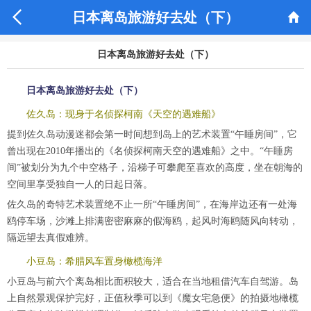


日本离岛旅游好去处（下）
日本离岛旅游好去处（下）
日本离岛旅游好去处（下）
佐久岛：现身于名侦探柯南《天空的遇难船》
提到佐久岛动漫迷都会第一时间想到岛上的艺术装置“午睡房间”，它
曾出现在2010年播出的《名侦探柯南天空的遇难船》之中。“午睡房
间”被划分为九个中空格子，沿梯子可攀爬至喜欢的高度，坐在朝海的
空间里享受独自一人的日起日落。
佐久岛的奇特艺术装置绝不止一所“午睡房间”，在海岸边还有一处海
鸥停车场，沙滩上排满密密麻麻的假海鸥，起风时海鸥随风向转动，
隔远望去真假难辨。
小豆岛：希腊风车置身橄榄海洋
小豆岛与前六个离岛相比面积较大，适合在当地租借汽车自驾游。岛
上自然景观保护完好，正值秋季可以到《魔女宅急便》的拍摄地橄榄