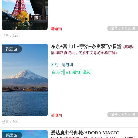
编号：MY2618
请电询
已售：123
东京+富士山+宇治+奈良双飞7日游
(真0购
跟团游
物0套路真纯玩，优质中文导游全程讲解)
团期：请电询
自由行
自由活动
温泉
编号：MY2619
请电询
已售：100
爱达魔都号邮轮/ADORA MAGIC
跟团游