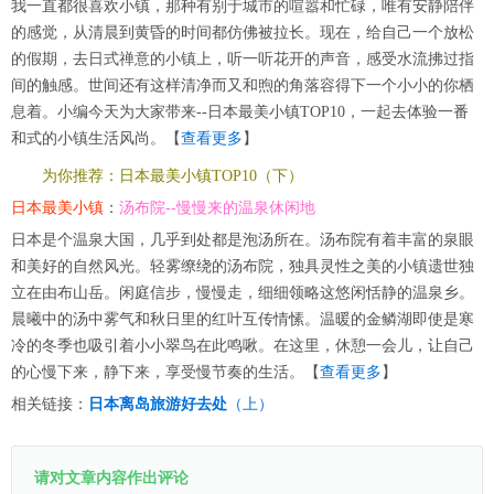
我一直都很喜欢小镇，那种有别于城市的喧嚣和忙碌，唯有安静陪伴
的感觉，从清晨到黄昏的时间都仿佛被拉长。现在，给自己一个放松
的假期，去日式禅意的小镇上，听一听花开的声音，感受水流拂过指
间的触感。世间还有这样清净而又和煦的角落容得下一个小小的你栖
息着。小编今天为大家带来--日本最美小镇TOP10，一起去体验一番
和式的小镇生活风尚。【
查看更多
】
为你推荐：日本最美小镇TOP10（下）
日本最美小镇
：
汤布院--慢慢来的温泉休闲地
日本是个温泉大国，几乎到处都是泡汤所在。汤布院有着丰富的泉眼
和美好的自然风光。轻雾缭绕的汤布院，独具灵性之美的小镇遗世独
立在由布山岳。闲庭信步，慢慢走，细细领略这悠闲恬静的温泉乡。
晨曦中的汤中雾气和秋日里的红叶互传情愫。温暖的金鳞湖即使是寒
冷的冬季也吸引着小小翠鸟在此鸣啾。在这里，休憩一会儿，让自己
的心慢下来，静下来，享受慢节奏的生活。【
查看更多
】
相关链接：
日本离岛旅游好去处
（上）
请对文章内容作出评论