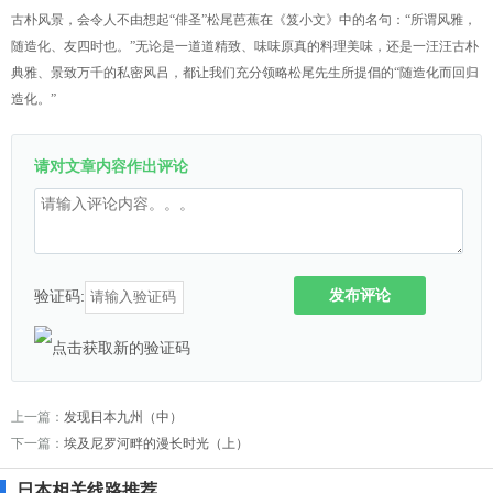
古朴风景，会令人不由想起“俳圣”松尾芭蕉在《笈小文》中的名句：“所谓风雅，
随造化、友四时也。”无论是一道道精致、味味原真的料理美味，还是一汪汪古朴
典雅、景致万千的私密风吕，都让我们充分领略松尾先生所提倡的“随造化而回归
造化。”
请对文章内容作出评论
发布评论
验证码:
上一篇：
发现日本九州（中）
下一篇：
埃及尼罗河畔的漫长时光（上）
日本相关线路推荐