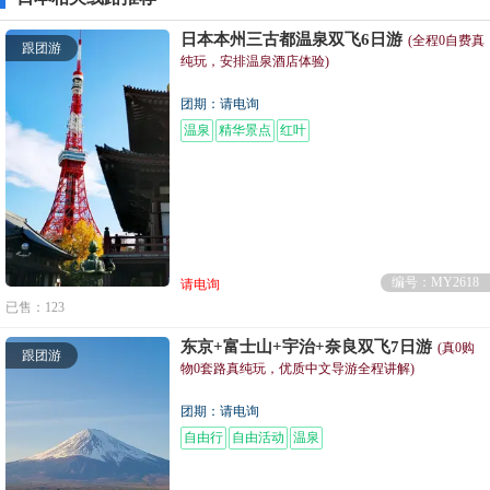
日本本州三古都温泉双飞6日游
(全程0自费真
跟团游
纯玩，安排温泉酒店体验)
团期：请电询
温泉
精华景点
红叶
编号：MY2618
请电询
已售：123
东京+富士山+宇治+奈良双飞7日游
(真0购
跟团游
物0套路真纯玩，优质中文导游全程讲解)
团期：请电询
自由行
自由活动
温泉