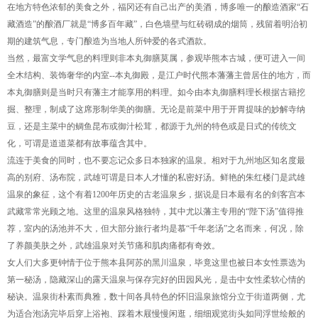
在地方特色浓郁的美食之外，福冈还有自己出产的美酒，博多唯一的酿造酒家“石
藏酒造”的酿酒厂就是“博多百年藏”，白色墙壁与红砖砌成的烟筒，残留着明治初
期的建筑气息，专门酿造为当地人所钟爱的各式酒款。
当然，最富文学气息的料理则非本丸御膳莫属，参观毕熊本古城，便可进入一间
全木结构、装饰奢华的内室--本丸御殿，是江户时代熊本藩藩主曾居住的地方，而
本丸御膳则是当时只有藩主才能享用的料理。如今由本丸御膳料理长根据古籍挖
掘、整理，制成了这席形制华美的御膳。无论是前菜中用于开胃提味的妙解寺纳
豆，还是主菜中的鲷鱼昆布或御汁松茸，都源于九州的特色或是日式的传统文
化，可谓是道道菜都有故事蕴含其中。
流连于美食的同时，也不要忘记众多日本独家的温泉。相对于九州地区知名度最
高的别府、汤布院，武雄可谓是日本人才懂的私密好汤。鲜艳的朱红楼门是武雄
温泉的象征，这个有着1200年历史的古老温泉乡，据说是日本最有名的剑客宫本
武藏常常光顾之地。这里的温泉风格独特，其中尤以藩主专用的“陛下汤”值得推
荐，室内的汤池并不大，但大部分旅行者均是慕“千年老汤”之名而来，何况，除
了养颜美肤之外，武雄温泉对关节痛和肌肉痛都有奇效。
女人们大多更钟情于位于熊本县阿苏的黑川温泉，毕竟这里也被日本女性票选为
第一秘汤，隐藏深山的露天温泉与保存完好的田园风光，是击中女性柔软心情的
秘诀。温泉街朴素而典雅，数十间各具特色的怀旧温泉旅馆分立于街道两侧，尤
为适合泡汤完毕后穿上浴袍、踩着木屐慢慢闲逛，细细观览街头如同浮世绘般的