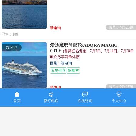
编号：MY2619
请电询
已售：100
爱达魔都号邮轮/ADORA MAGIC
跟团游
CITY
(暑期狂热促销，7月7日、7月11日、7月20日
航次尽享清舱优惠)
团期：请电询
五星推荐
歌舞秀
编号：MY2576
请电询




已售：206
首页
拨打电话
在线咨询
个人中心
重庆美亚国际旅行社联系电话：023-86915016
Copyright ©
重庆美亚国际旅行社