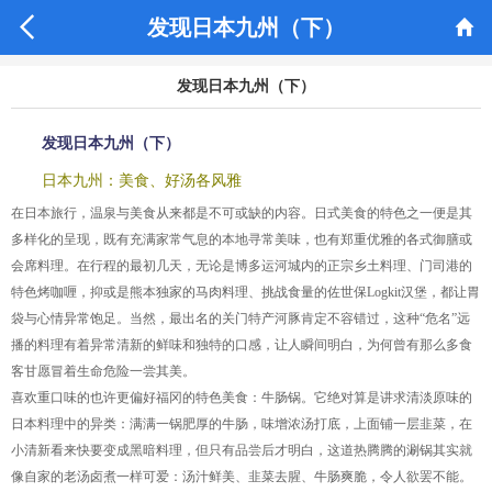


发现日本九州（下）
发现日本九州（下）
发现日本九州（下）
日本九州：美食、好汤各风雅
在日本旅行，温泉与美食从来都是不可或缺的内容。日式美食的特色之一便是其
多样化的呈现，既有充满家常气息的本地寻常美味，也有郑重优雅的各式御膳或
会席料理。在行程的最初几天，无论是博多运河城内的正宗乡土料理、门司港的
特色烤咖喱，抑或是熊本独家的马肉料理、挑战食量的佐世保Logkit汉堡，都让胃
袋与心情异常饱足。当然，最出名的关门特产河豚肯定不容错过，这种“危名”远
播的料理有着异常清新的鲜味和独特的口感，让人瞬间明白，为何曾有那么多食
客甘愿冒着生命危险一尝其美。
喜欢重口味的也许更偏好福冈的特色美食：牛肠锅。它绝对算是讲求清淡原味的
日本料理中的异类：满满一锅肥厚的牛肠，味增浓汤打底，上面铺一层韭菜，在
小清新看来快要变成黑暗料理，但只有品尝后才明白，这道热腾腾的涮锅其实就
像自家的老汤卤煮一样可爱：汤汁鲜美、韭菜去腥、牛肠爽脆，令人欲罢不能。