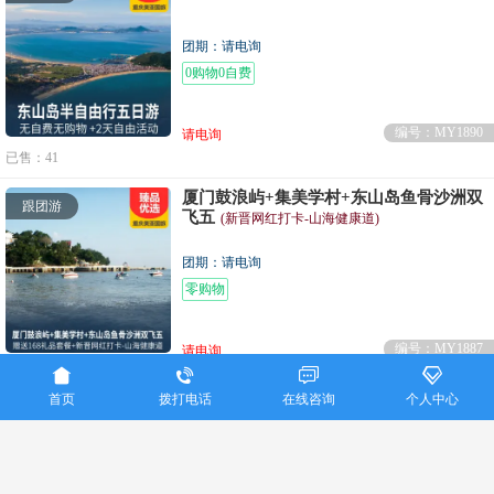
团期：请电询
0购物0自费
编号：MY1890
请电询
已售：41
厦门鼓浪屿+集美学村+东山岛鱼骨沙洲双
跟团游
飞五
(新晋网红打卡-山海健康道)
团期：请电询
零购物
编号：MY1887
请电询




已售：41
首页
拨打电话
在线咨询
个人中心
重庆美亚国际旅行社联系电话：023-86915016
Copyright ©
重庆美亚国际旅行社