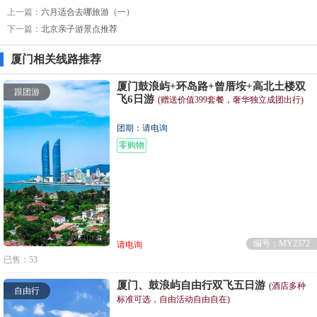
上一篇：
六月适合去哪旅游（一）
下一篇：
北京亲子游景点推荐
厦门相关线路推荐
厦门鼓浪屿+环岛路+曾厝垵+高北土楼双
跟团游
飞6日游
(赠送价值399套餐，奢华独立成团出行)
团期：请电询
零购物
编号：MY2372
请电询
已售：53
厦门、鼓浪屿自由行双飞五日游
(酒店多种
自由行
标准可选，自由活动自由自在)