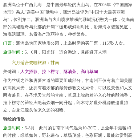
涠洲岛位于广西北海，是中国最年轻的火山岛。在2005年《中国国家
地理》杂志“选美中国”活动中，涠洲岛被评为“中国十大最美丽海
岛”，位列第二。涠洲岛与火山喷发堆积的珊瑚沉积融为一体，使岛南
部的高峻险奇与北部的开阔平缓形成鲜明对比，沿海海水碧蓝见底，
海底活珊瑚、名贵海产瑰丽神奇，种类繁多。
门票：
涠洲岛为国家地质公园，上岛时需购买门票，115元/人次。
旅游时间：
5、6月，阳光好，适合游泳，且能避开人潮
六月适合去哪旅游：甘南
关键词：
人文摄影、拉卜楞寺、酥油茶、高山草甸
作为丝绸之路和唐蕃古道的重要组成部分，甘南州不仅有着广阔美丽
的高原风光，还拥有着浓郁的藏传佛教文化风情，可以说景色和人文
两者兼具。在圣境天堂般的甘南，草原上弥散着沁入心脾的酥油香，
拉卜楞寺的辩经声随着炊烟一同升起，郎木寺如世外桃源般遗世独
立，白龙江源头传来久远的召唤。
转经的僧侣
旅游时间：
6-8月，此时的甘南平均气温为10-20℃，是全年中最暖和
的时候，绿草如茵，野花遍布，草场茂盛，色彩斑斓，最能欣赏到高