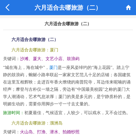


六月适合去哪旅游（二）
六月适合去哪旅游（二）
六月适合去哪旅游（二）
六月适合去哪旅游：厦门
关键词：
沙滩、厦大、文艺小店、鼓浪屿
“城在海上，海在城中”，
厦门
是一座风姿绰约的“海上花园”。踏上宁
静的鼓浪屿，蜿蜒小路串联起一家家文艺范儿十足的店铺；各国建筑
在这里互相辉映；走进百年香火缭绕的南普陀寺，耳边传来呢喃的诵
经声；摩登与古朴仅一墙之隔，旁边有“中国最美校园”之称的厦门大
学人潮涌动，艺术气息浓厚；厦门的美是多元的，是宁静质朴的，是
明媚生动的，需要你用脚步一寸一寸去丈量的。
旅游时间：
初夏最佳，气候适宜，人较少，可以戏水，又不会过热。
六月适合去哪旅游：涠洲岛
关键词：
火山岛、打渔、潜水、拍婚纱照