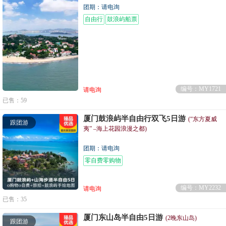
团期：请电询
自由行
鼓浪屿船票
编号：MY1721
请电询
已售：59
厦门鼓浪屿半自由行双飞5日游
(“东方夏威
跟团游
夷” –海上花园浪漫之都)
团期：请电询
零自费零购物
编号：MY2232
请电询
已售：35
厦门东山岛半自由5日游
(2晚东山岛)
跟团游