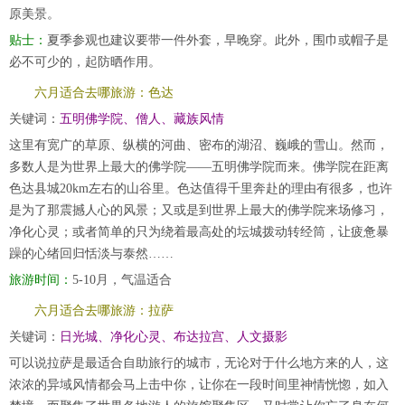
原美景。
贴士：
夏季参观也建议要带一件外套，早晚穿。此外，围巾或帽子是
必不可少的，起防晒作用。
六月适合去哪旅游：色达
关键词：
五明佛学院、僧人、藏族风情
这里有宽广的草原、纵横的河曲、密布的湖沼、巍峨的雪山。然而，
多数人是为世界上最大的佛学院——五明佛学院而来。佛学院在距离
色达县城20km左右的山谷里。色达值得千里奔赴的理由有很多，也许
是为了那震撼人心的风景；又或是到世界上最大的佛学院来场修习，
净化心灵；或者简单的只为绕着最高处的坛城拨动转经筒，让疲惫暴
躁的心绪回归恬淡与泰然……
旅游时间：
5-10月，气温适合
六月适合去哪旅游：拉萨
关键词：
日光城、净化心灵、布达拉宫、人文摄影
可以说拉萨是最适合自助旅行的城市，无论对于什么地方来的人，这
浓浓的异域风情都会马上击中你，让你在一段时间里神情恍惚，如入