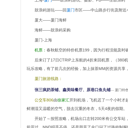
上海-
厦门
——鼓浪屿游玩、摄影、FB——住鼓浪屿
鼓浪屿游玩——回
厦门
市区——中山路步行街及附近
厦大——厦门海鲜
海鲜——鼓浪屿采购
厦门-上海
机票：
春秋航空的特价机票199，因为行程没能及时
后来订了17日CTRIP上东航的4折来回机票，（380
玩乐攻略，有了前几次的经验，加上抹茶MM的资源共享，
厦门旅游线路：
张三疯奶茶铺、鑫美味餐厅、原巷口鱼丸铺
— 厦门特
公交车806
由
徐家汇
开到机场，飞机迟了一个小时才
鲜潮湿又温暖的空气，脱去沉重的冬衣，5天4夜的假期。
开始了～按照攻略，机场出口左转200米有公交车站，
前开过，NND招手不停，还是我开了金口问了过路的制服