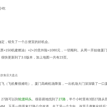
小吃
确定，错失了一个占便宜的好机会。
机票+150机建燃油）×2+20意外险=1080元，一切顺利。从周一开始做厦
很快更新到了3.0版本，加上地图一共有23页。
色饮食店大盘点
起飞（飞机餐很难吃）。厦门高崎机场降落，一出机场大门深深吸了一口
27路可以到
轮渡码头
。很容易地找到了
27路
，半个小时里有3部27路从
MM，玉手一指原来27路公交改道，走了另一个方向。连骂几声氧化钙后