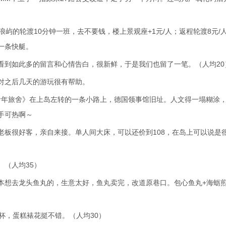
屿的轮渡10分钟一班，去不要钱，楼上景观座+1元/人；返程轮渡8元/
一条快艇。
看到如此多的留言和心情告白，很新鲜，于是我们也留了一笔。（人均20
，对之后几天的游玩很有帮助。
际青年旅舍》在上岛左转的一条小路上，德国领事馆旧址。人文得一塌糊涂
手可热啊～
老板很好客，亲自来接。单人间大床，可以还价到108，在岛上可以说是
。（人均35）
本想去龙头鱼丸的，生意太好，鱼丸卖完，改道原巷口。包心鱼丸+海蛎
杯，蛋糕裱花挺不错。（人均30）