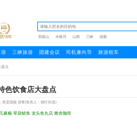
四面山
水银河
山西
三峡
成都
导游
三峡旅游
团建会议
司机兼向导
旅游租车
大盘点
特色饮食店大盘点
：美亚国旅 游客/发表人：烦牤街道)
氏麻糍 草袋鱿鱼 龙头鱼丸店 雅舍咖啡