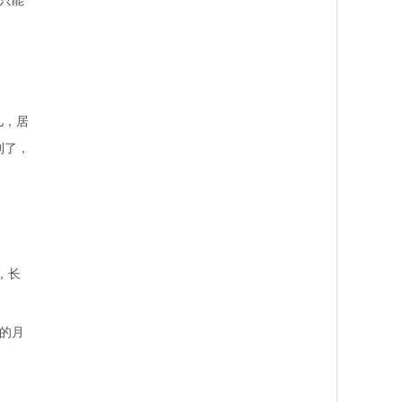
，只能
儿，居
到了，
，长
的月