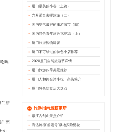
厦门最美的小巷（上篇）
六月适合去哪旅游（二）
国内空气最好的旅游城市（四）
国内特色青年旅舍TOP15（上）
厦门旅游购物建议
厦门不可错过的特色小店推荐
2020厦门自驾旅游节详情
门吃喝
厦门旅游四季美景推荐
厦门人和路台湾小吃一条街简介
厦门特色饮食店大盘点
厦门新
旅游指南最新更新
綦江古剑山景点介绍
我们面
海达路德“前进号”极地探险游轮
大包