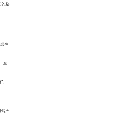
细的路
包装鱼
，空
”。
机铃声