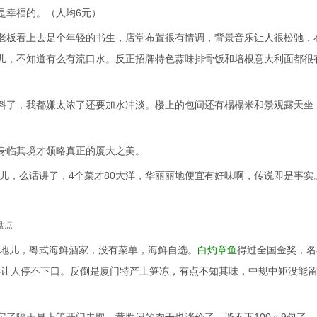
是幸福的。（人均6元）
老板看上去是个年轻的书生，店堂布置很有情调，背景音乐让人很松驰，
儿，不知道有么有流口水。反正招牌特色蒜味排骨饭和培根意大利面都很
料了，我都嫌太浓了还要加水冲淡。楼上的包间还有榻榻米和景观露天坐
身临其境才领略真正的厦大之美。
地儿，么话讲了，4个菜才80大洋，华丽丽地便宜有好味啊，传说即是事实
盘点
B地儿，粤式海鲜酒家，没有菜单，海鲜自选。
白灼章鱼
得过全国金奖，名
得让人停不下口。反倒是厦门特产土笋冻，有点不知其味，中规中矩没能