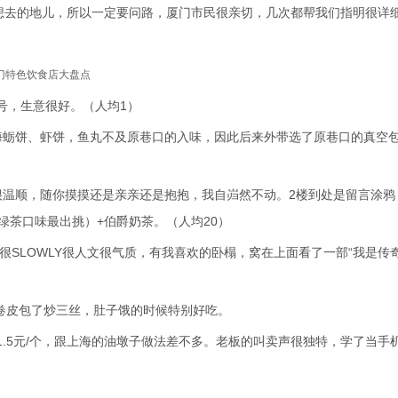
你想去的地儿，所以一定要问路，厦门市民很亲切，几次都帮我们指明很详
厦门特色饮食店大盘点
号，生意很好。（人均1）
海蛎饼、虾饼，鱼丸不及原巷口的入味，因此后来外带选了原巷口的真空
很温顺，随你摸摸还是亲亲还是抱抱，我自岿然不动。2楼到处是留言涂鸦
绿茶口味最出挑）+伯爵奶茶。（人均20）
牛很SLOWLY很人文很气质，有我喜欢的卧榻，窝在上面看了一部“我是传奇
春卷皮包了炒三丝，肚子饿的时候特别好吃。
1.5元/个，跟上海的油墩子做法差不多。老板的叫卖声很独特，学了当手