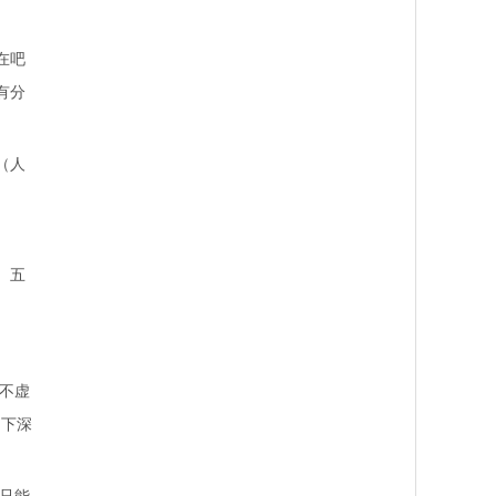
在吧
有分
（人
。五
不虚
留下深