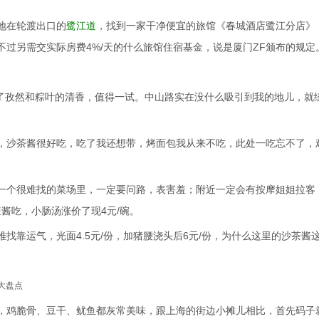
地在轮渡出口的
鹭江道
，找到一家干净便宜的旅馆《春城酒店鹭江分店》
不过另需交实际房费4%/天的什么旅馆住宿基金，说是厦门ZF颁布的规定
合了孜然和粽叶的清香，值得一试。中山路实在没什么吸引到我的地儿，就
，沙茶酱很好吃，吃了我还想带，烤面包我从来不吃，此处一吃忘不了，
一个很难找的菜场里，一定要问路，表害羞；附近一定会有按摩姐姐拉客
辣酱吃，小肠汤涨价了现4元/碗。
找靠运气，光面4.5元/份，加猪腰浇头后6元/份，为什么这里的沙茶酱
大盘点
，鸡脆骨、豆干、鱿鱼都灰常美味，跟上海的街边小摊儿相比，首先码子