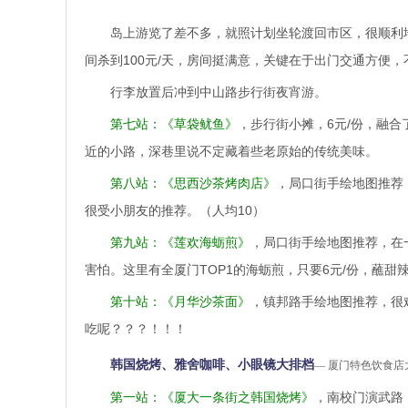
岛上游览了差不多，就照计划坐轮渡回市区，很顺利
间杀到100元/天，房间挺满意，关键在于出门交通方便，
行李放置后冲到中山路步行街夜宵游。
第七站：《草袋鱿鱼》
，步行街小摊，6元/份，融
近的小路，深巷里说不定藏着些老原始的传统美味。
第八站：《思西沙茶烤肉店》
，局口街手绘地图推荐
很受小朋友的推荐。（人均10）
第九站：《莲欢海蛎煎》
，局口街手绘地图推荐，在
害怕。这里有全厦门TOP1的海蛎煎，只要6元/份，蘸甜
第十站：《月华沙茶面》
，镇邦路手绘地图推荐，很难
吃呢？？？！！！
韩国烧烤、雅舍咖啡、小眼镜大排档
— 厦门特色饮食店
第一站：《厦大一条街之韩国烧烤》
，南校门演武路