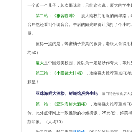
一个爹一个儿子，其次那味道，只能这么说，厦大的学生
第二站：《雅舍咖啡》
，厦大南校门附近的南华路，
台居然还看到个调音台。午后的阳光晒得让我打了个小盹
量。
值得一提的是，蜂蜜柚子茶真的很赞，老板太舍得用
均50）
厦大
是中国最美校园，原以为一定是炒作夸大，等到
第三站：《小眼镜大排档》
，攻略强力推荐重点FB
颗星！
亚珠海鲜大酒楼、鲜蚝馆炭烤生蚝
— 厦门特色饮食店大
第一站：《亚珠海鲜大酒楼》
，攻略强力推荐重点F
传。此外点评网上一致推崇的小鲍捞饭，25元/份，鲜美
刻印象。（人均70）