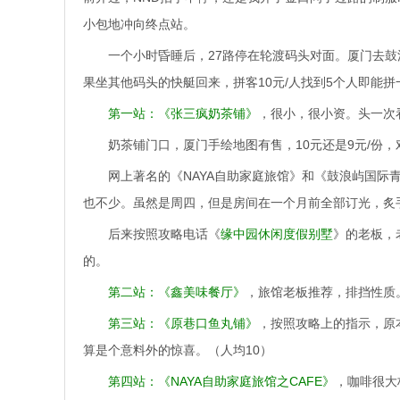
小包地冲向终点站。
一个小时昏睡后，27路停在轮渡码头对面。厦门去鼓浪
果坐其他码头的快艇回来，拼客10元/人找到5个人即能拼
第一站：《张三疯奶茶铺》
，很小，很小资。头一次
奶茶铺门口，厦门手绘地图有售，10元还是9元/份
网上著名的《NAYA自助家庭旅馆》和《鼓浪屿国
也不少。虽然是周四，但是房间在一个月前全部订光，炙
后来按照攻略电话《
缘中园休闲度假别墅
》的老板，
的。
第二站：《鑫美味餐厅》
，旅馆老板推荐，排挡性质
第三站：《原巷口鱼丸铺》
，按照攻略上的指示，原
算是个意料外的惊喜。（人均10）
第四站：《NAYA自助家庭旅馆之CAFE》
，咖啡很大