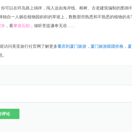
，你可以在环岛路上徜徉，闯入这由海岸线、榕树、古老建筑编制的图画
择独自一人躺在植物园斜斜的草坡上，数数那些熟悉和不熟悉的植物的名
陀寺
，看
摩崖石刻
，倾听菩提谦卑无语……
迎访问美亚旅行社官网了解更多
重庆到厦门旅游
，
厦门旅游跟团价格
，
厦
息。
布评论