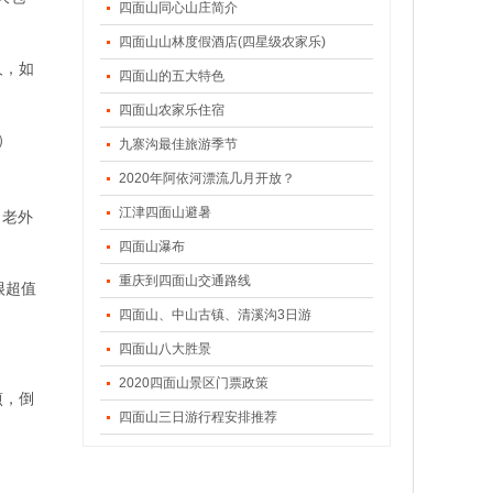
四面山同心山庄简介
四面山山林度假酒店(四星级农家乐)
人，如
四面山的五大特色
四面山农家乐住宿
）
九寨沟最佳旅游季节
2020年阿依河漂流几月开放？
江津四面山避暑
，老外
四面山瀑布
重庆到四面山交通路线
很超值
四面山、中山古镇、清溪沟3日游
四面山八大胜景
2020四面山景区门票政策
煎，倒
四面山三日游行程安排推荐