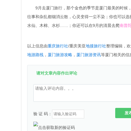
9月去厦门旅行，那个金色的季节是厦门最美的时候
往事和杂乱都烟消云散，心灵变得一尘不染；你也可以选
水仙、木棉、水杉……；你还可以在9月的清晨去爬
南普
以上信息由
重庆旅行社
/重庆美亚
地接旅行社
整理编辑，欢
地游路线
，
厦门旅游攻略
，
厦门旅游资讯
等厦门相关的信
请对文章内容作出评论
发
验 证 码：