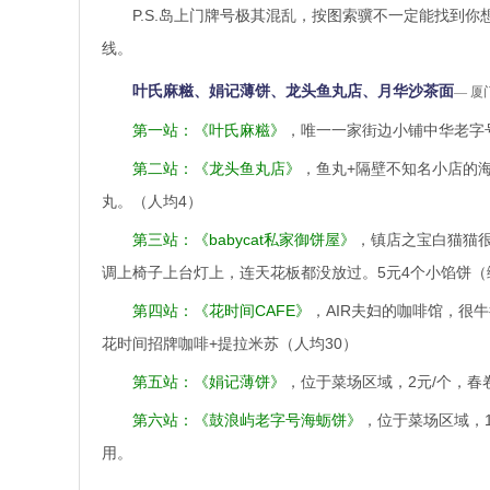
P.S.岛上门牌号极其混乱，按图索骥不一定能找到
线。
叶氏麻糍、娟记薄饼、龙头鱼丸店、月华沙茶面
— 
第一站：《叶氏麻糍》
，唯一一家街边小铺中华老字
第二站：《龙头鱼丸店》
，鱼丸+隔壁不知名小店的
丸。（人均4）
第三站：《babycat私家御饼屋》
，镇店之宝白猫猫
调上椅子上台灯上，连天花板都没放过。5元4个小馅饼（
第四站：《花时间CAFE》
，AIR夫妇的咖啡馆，很
花时间招牌咖啡+提拉米苏（人均30）
第五站：《娟记薄饼》
，位于菜场区域，2元/个，
第六站：《鼓浪屿老字号海蛎饼》
，位于菜场区域，
用。