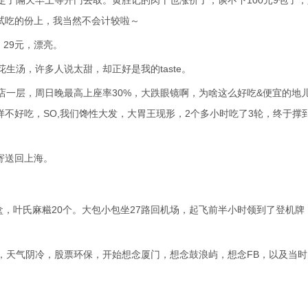
定了隔天早上等开门去取。黄胜记的肉干也涨价了，谈不下100元9包了
干试吃的份上，我当然不会计较啦～
29元，漂亮。
花生汤，许多人说太甜，却正好是我的taste。
店一层，周日晚最高上座率30%，大跌眼镜啊，为啥这么好吃&便宜的地
一样不好吃，SO,我们馋性大发，大胃王现形，2个多小时吃了3轮，终于撑
寄送回上海。
10盒，叶氏麻糍20个。大包小包坐27路回机场，起飞前半小时领到了登机牌
，天气阴冷，股票环保，开始想念厦门，想念鼓浪屿，想念FB，以及当时