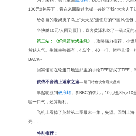
为了采购，我们重回
鼓浪屿
，BBC的馅饼卖完，只能
100元8包买下，看在来回路过老板一共给了我4大块肉
给各自的老妈挑了岛上“天天见”连锁店的中国风包包，
坐快艇10元/人回到厦门，直奔黄泽和吃了一碗2元的
第二站：《鲜蚝馆炭烤生蚝》
，攻略强力推荐，小饭
然缺人气。生蚝生熟都有，4.5/个，48一打。烤串儿没
BACK~
回宾馆前在轮渡口地道那里的手绘TEE店买了TEE，
依依不舍踏上返家之途
— 厦门特色饮食店大盘点
早起轮渡到
鼓浪屿
，拿BBC的饼儿，10元/盒8只×
嘘一口气，还算顺利。
飞机上看掉了英雄第二季最末一集，失望。回到上海
亮……
特别推荐：