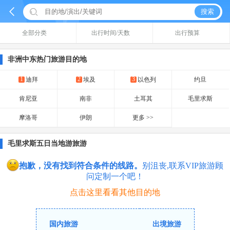


搜索
全部分类
出行时间/天数
出行预算
非洲中东热门旅游目的地
1
2
3
迪拜
埃及
以色列
约旦
肯尼亚
南非
土耳其
毛里求斯
摩洛哥
伊朗
更多 >>
毛里求斯五日当地游旅游
抱歉，没有找到符合条件的线路。
别沮丧,联系VIP旅游顾
问定制一个吧！
点击这里看看其他目的地
国内旅游
出境旅游