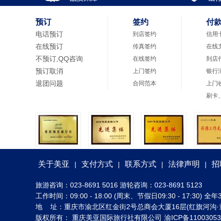
预订
签约
付
电话预订
到店签约
信用
在线预订
传真签约
在线
不预订,QQ咨询
在线签约
到店
预订取消
上门签约
银行
退团问题
合同范本
上门
刷卡
关于美亚
支付方式
联系方式
法律声明
招
|
|
|
|
旅游咨询：023-8691 5016 游轮咨询：023-8691 5123
工作时间：09:00 - 18:00 (周末、节假日09:30 - 17:30
地 址：重庆市渝北区红金街2号总商会大厦16层(红旗河沟·
版权所有： 重庆美亚国际旅行社有限公司
渝ICP备1100305