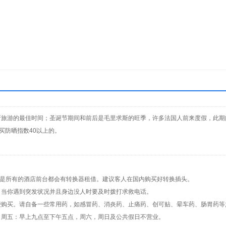
里求斯旅游的最佳时间；圣诞节期间和前后是毛里求斯的旺季，许多法国人前来度假，此
买防晒指数40以上的。
不是所有的酒店前台都会有转换器租借。建议客人在国内购买好转换插头。
，当你遇到突发状况并且身边没人时要及时拨打求救电话。
便购买。请自备一些常用药，如感冒药、消炎药、止痛药、创可贴、晕车药、肠胃药等
，周五：早上九点至下午五点，周六，周日及公共假日不营业。