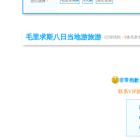
毛里求斯
8天
清空全部
您已选择：
毛里求斯八日当地游旅游
(已经找到：
0
条毛里
非常抱歉
联系VIP