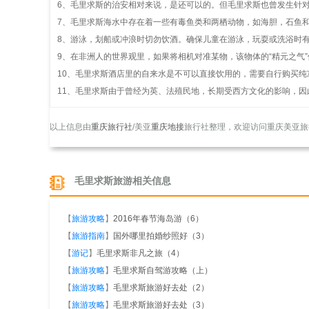
6、毛里求斯的治安相对来说，是还可以的。但毛里求斯也曾发生针
7、毛里求斯海水中存在着一些有毒鱼类和两栖动物，如海胆，石鱼
8、游泳，划船或冲浪时切勿饮酒。确保儿童在游泳，玩耍或洗浴时
9、在非洲人的世界观里，如果将相机对准某物，该物体的“精元之气
10、毛里求斯酒店里的自来水是不可以直接饮用的，需要自行购买
11、毛里求斯由于曾经为英、法殖民地，长期受西方文化的影响，
以上信息由
重庆旅行社
/美亚
重庆地接
旅行社整理，欢迎访问重庆美亚旅
毛里求斯旅游相关信息
【
旅游攻略
】
2016年春节海岛游（6）
【
旅游指南
】
国外哪里拍婚纱照好（3）
【
游记
】
毛里求斯非凡之旅（4）
【
旅游攻略
】
毛里求斯自驾游攻略（上）
【
旅游攻略
】
毛里求斯旅游好去处（2）
【
旅游攻略
】
毛里求斯旅游好去处（3）