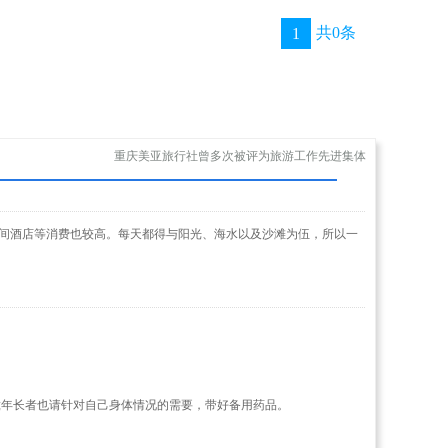
共0条
1
重庆美亚旅行社曾多次被评为旅游工作先进集体
期间酒店等消费也较高。每天都得与阳光、海水以及沙滩为伍，所以一
;年长者也请针对自己身体情况的需要，带好备用药品。