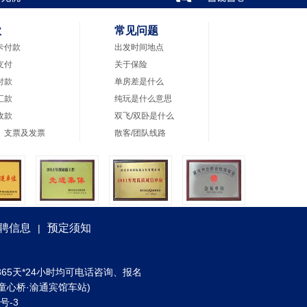
款
常见问题
卡付款
出发时间地点
支付
关于保险
付款
单房差是什么
汇款
纯玩是什么意思
收款
双飞/双卧是什么
、支票及发票
散客/团队线路
聘信息
预定须知
|
) 全年365天*24小时均可电话咨询、报名
童心桥·渝通宾馆车站)
3号-3