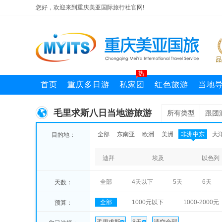
您好，欢迎来到重庆美亚国际旅行社官网!
热
首页
重庆多日游
私家团
红色旅游
当地
毛里求斯八日当地游旅游
所有类型
跟团
全部
东南亚
欧洲
美洲
非洲中东
大
目的地：
迪拜
埃及
以色列
全部
4天以下
5天
6天
天数：
全部
1000元以下
1000-2000元
预算：