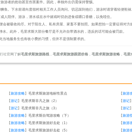
对旅游者的抢劫甚至伤害案件。因此，单独外出仍需保持警惕。
和狮鱼。下水前请向度假村相关工作人员询问。切忌踩到他们，游泳时请穿着轻便鞋袜
有成人陪伴。游泳，潜水或在水中嬉戏时切勿进食或嚼口香糖，以免噎住。
”便会被吸收殆尽。对于陌生人、私有房屋、家畜不要拍照。如果想拍一定要征得对方
纯净水。此外，毛里求斯大部分餐厅是不允许自带酒水的，违反的话可能会被罚款。
因此当地服务生也有收小费的习惯，但并不是强制要求的。
行社官网了解
毛里求斯旅游路线
，
毛里求斯旅游跟团价格
，
毛里求斯旅游攻略
，
毛里
【
旅游攻略
】
毛里求斯旅游地标性景点
【
旅游
【
游记
】
毛里求斯非凡之旅（2）
【
游记
【
游记
】
毛里求斯非凡之旅（3）
【
游记
【
旅游攻略
】
毛里求斯自驾游攻略（下）
【
旅游
【
旅游攻略
】
毛里求斯旅游好去处（1）
【
旅游
【
旅游攻略
】
毛里求斯旅游好去处（5）
【
旅游