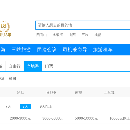
四面山
水银河
山西
三峡
成都
导游
三峡旅游
团建会议
司机兼向导
旅游租车
游
自由行
当地游
门票
洋洲
韩国
约旦
肯尼亚
南非
土耳其
7天
8天
9天以上
2000-3000元
3000-5000元
5000-10000元
10000元以上