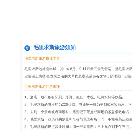
毛里求斯旅游须知
毛里求斯旅游最佳季节
毛里求斯地处南半球，其中4-6月、9-11月天气最为舒适，是毛
定要涂上防晒油,宽阔边沿的大草帽及墨镜是必备之物，防晒霜一定要
毛里求斯旅游注意事项
1、酒店一般不备有牙刷、牙膏、拖鞋、木梳、电热水杯等物品。
2、毛里求斯的电压均为220伏特。电插座一般为英制式三项插座。
3、去到一个景点或者商场时，需要记下景点或商场的紧急求救电话
4、毛里求斯一些药品的剂量和名称与我国有所不同，不能在药店随
5、毛里求斯的银行营业时间：周一至周周四：早上九点到下午三点