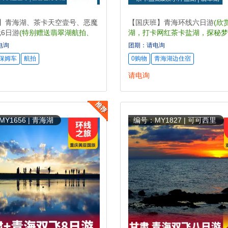
物】青海湖、茶卡天空壹号、恶魔
【国庆班】青海环线六日游
(欣
6日游
(特别赠送翡翠湖航拍、
湖，打卡网红茶卡盐湖，探秘梦
拍)
汗盐湖，赠送游览翡翠湖)
电询
团期：请电询
准
保姆车
航拍
0购物
青海湖边住宿
请电询
Y1656 | 青海湖
编号：MY1827 | 可可西里