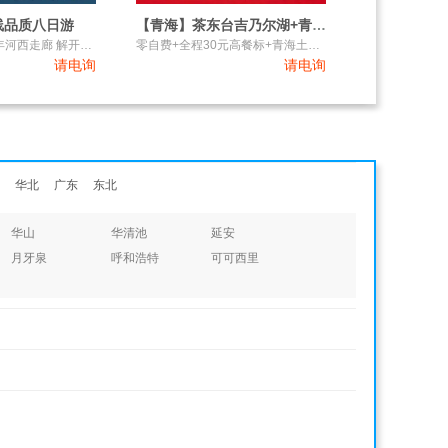
线品质八日游
【青海】茶东台吉乃尔湖+青海湖+塔尔寺动车六日游
大漠孤烟 穿越千年河西走廊 解开古丝路神秘魅力
零自费+全程30元高餐标+青海土火锅，藏式表演风情宴
请电询
请电询
华北
广东
东北
华山
华清池
延安
月牙泉
呼和浩特
可可西里