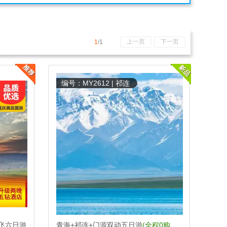
上一页
下一页
1
/1
编号：MY2612 | 祁连
飞六日游
青海+祁连+门源双动五日游
(全程0购