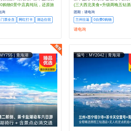
(0购物0景中店真纯玩，还原旅
(三大西北美食+升级两晚五钻酒
品质游)
电询
团期：请电询
门票全含
网红打卡
湖边住宿
兰州往返
0自费0购物
请电询
Y755 | 青海湖
编号：MY2042 | 青海湖