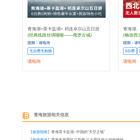
青海湖+茶卡盐湖+ 祁连卓尔山五日游
青海湖
(经典线路丝绸咽喉——俄堡古城)
(畅游西
点)
团期：请电询
团期：请
无自费无购物
0自费
请电询
请电询
青海旅游相关信息
【
旅游指南
】
青海茶卡盐湖--中国的“天空之镜”
【
旅游资讯
】
青海多家景区立新规 三大景区停止对外接待