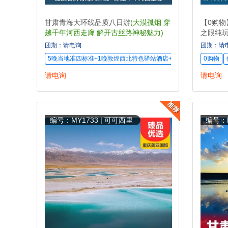
甘肃青海大环线品质八日游
(大漠孤烟 穿
【0购
越千年河西走廊 解开古丝路神秘魅力)
之眼纯玩
艾肯泉航
团期：请电询
团期：请
5晚当地准四标准+1晚敦煌西北特色驿站酒店+升级1晚当地准五标
0购物
请电询
请电询
编号：MY1733 | 可可西里
编号：M