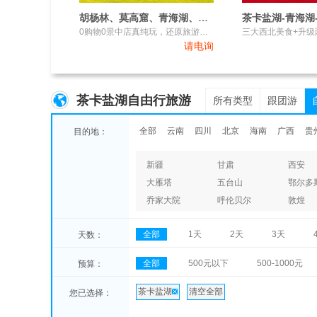
胡杨林、莫高窟、青海湖、茶卡盐湖双动9日游
0购物0景中店真纯玩，还原旅游本真
请电询
茶卡盐湖自由行旅游
所有类型
跟团游
全部
云南
四川
北京
海南
广西
贵
目的地：
新疆
甘肃
西安
大雁塔
五台山
鄂尔多
乔家大院
呼伦贝尔
敦煌
全部
1天
2天
3天
天数：
全部
500元以下
500-1000元
预算：
茶卡盐湖
清空全部
您已选择：