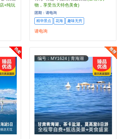
店+纯玩
物，享受当天特色美食)
团期：请电询
精华景点
花海
趣味无穷
请电询
编号：MY1624 | 青海湖