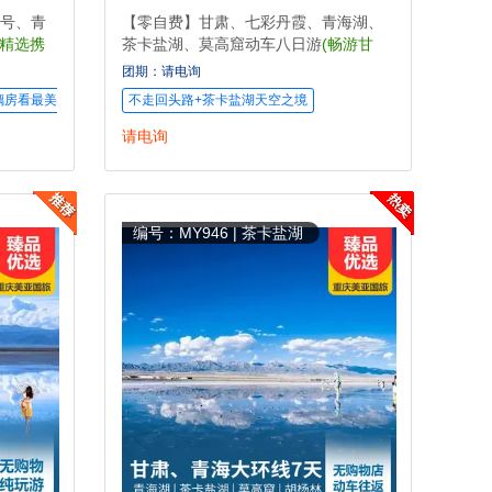
号、青
【零自费】甘肃、七彩丹霞、青海湖、
程精选携
茶卡盐湖、莫高窟动车八日游
(畅游甘
肃、青海2省++全程0自费)
团期：请电询
璃房看最美的星空
不走回头路+茶卡盐湖天空之境
请电询
编号：MY946 | 茶卡盐湖