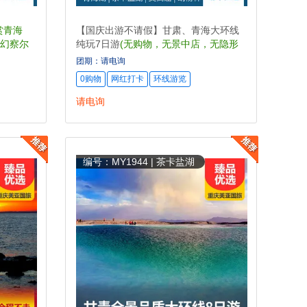
赏青海
【国庆出游不请假】甘肃、青海大环线
幻察尔
纯玩7日游
(无购物，无景中店，无隐形
店，升级3晚待评四星酒店)
团期：请电询
0购物
网红打卡
环线游览
请电询
编号：MY1944 | 茶卡盐湖