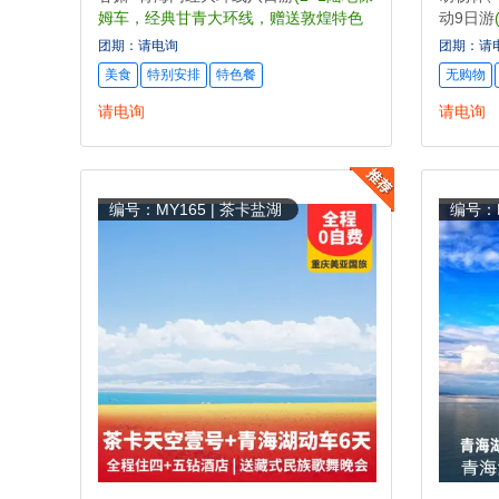
姆车，经典甘青大环线，赠送敦煌特色
动9日游
丝巾)
游本真)
团期：请电询
团期：请
美食
特别安排
特色餐
无购物
请电询
请电询
编号：MY165 | 茶卡盐湖
编号：M