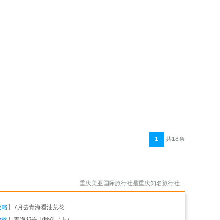
1
共18条
重庆美亚国际旅行社是重庆知名旅行社
攻略
】
7月去青海看油菜花
攻略
】
青海祁连山秋色（上）