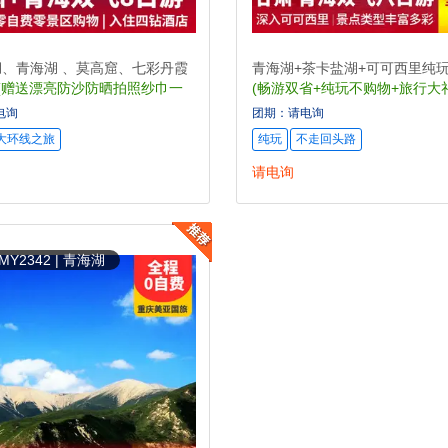
、青海湖 、莫高窟、七彩丹霞
青海湖+茶卡盐湖+可可西里纯玩
(赠送漂亮防沙防晒拍照纱巾一
(畅游双省+纯玩不购物+旅行大
之旅+环线游)
送)
电询
团期：请电询
大环线之旅
纯玩
不走回头路
请电询
Y2342 | 青海湖