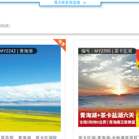
显示更多筛选项
线路)
Y2242 | 青海湖
编号：MY2395 | 茶卡盐湖
、莫高窟、青海湖、茶卡盐湖双
茶卡盐湖-青海湖-金银滩草原双