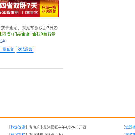
、茶卡盐湖、东湖草原双卧7日游
北四省+门票全含+全程0自费景
电询
门票全含
沙漠露营
【
旅游资讯
】
青海茶卡盐湖景区今年4月26日开园
【
旅游
【
旅游攻略
】
青海祁连山秋色（下）
【
旅游