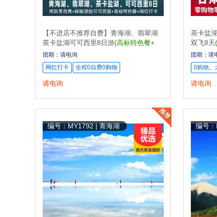
【不进店不推荐自费】青海湖、翡翠湖
茶卡盐湖
茶卡盐湖可可西里8日游
(高标特色餐+
双飞8天
可可西里穿越中国伟大的荒野)
条+零购
团期：请电询
团期：请
网红打卡
全程0自费0购物
0购物。
请电询
请电询
编号：MY1792 | 青海湖
编号：M