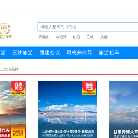
四面山
水银河
山西
三峡
成都
导游
三峡旅游
团建会议
司机兼向导
旅游租车
本土知名品牌