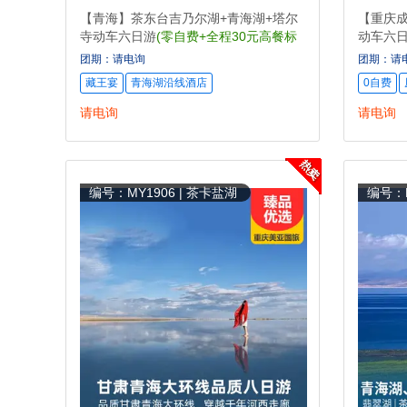
【青海】茶东台吉乃尔湖+青海湖+塔尔
【重庆
寺动车六日游
(零自费+全程30元高餐标
动车六
+青海土火锅，藏式表演风情宴)
茶卡特色
团期：请电询
团期：请
藏王宴
青海湖沿线酒店
0自费
请电询
请电询
编号：MY1906 | 茶卡盐湖
编号：M