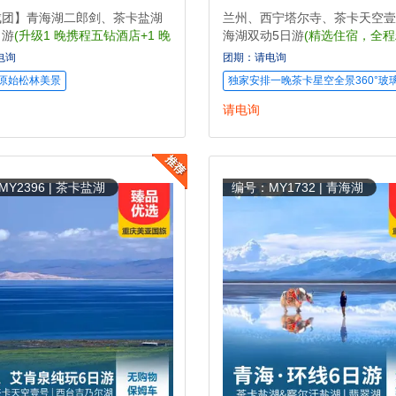
成团】青海湖二郎剑、茶卡盐湖
兰州、西宁塔尔寺、茶卡天空壹
日游
(升级1 晚携程五钻酒店+1 晚
海湖双动5日游
(精选住宿，全
星空小木屋+门票全含)
程三钻酒店)
电询
团期：请电询
原始松林美景
独家安排一晚茶卡星空全景360°玻
请电询
Y2396 | 茶卡盐湖
编号：MY1732 | 青海湖