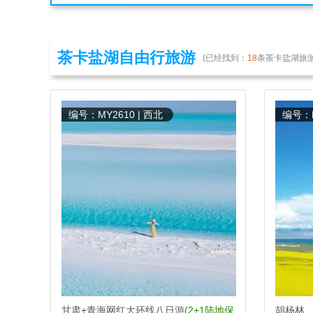
茶卡盐湖自由行旅游
(已经找到：
18
条茶卡盐湖旅游
编号：MY2610 | 西北
编号：M
甘肃+青海网红大环线八日游
(2+1陆地保
胡杨林