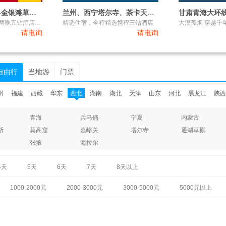
茶卡盐湖-青海湖-金银滩草原双飞六日游
兰州、西宁塔尔寺、茶卡天空壹号、青海湖双动5日游
甘肃青海大环
三大西北美食+升级两晚五钻酒店+纯玩品质游
精选住宿，全程精选携程三钻酒店
请电询
请电询
自由行
当地游
门票
州
福建
西藏
华东
西北
湖南
湖北
天津
山东
河北
黑龙江
陕西
青海
兵马俑
宁夏
内蒙古
斯
莫高窟
嘉峪关
塔尔寺
通湖草原
张掖
海拉尔
4天
5天
6天
7天
8天以上
1000-2000元
2000-3000元
3000-5000元
5000元以上