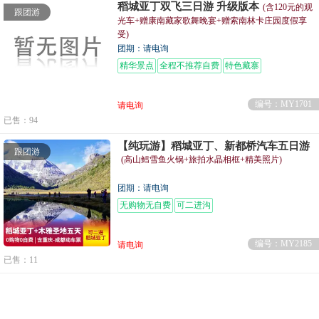
稻城亚丁双飞三日游 升级版本
(含120元的观
跟团游
光车+赠康南藏家歌舞晚宴+赠索南林卡庄园度假享
受)
团期：请电询
精华景点
全程不推荐自费
特色藏寨
编号：MY1701
请电询
已售：94
【纯玩游】稻城亚丁、新都桥汽车五日游
跟团游
(高山鳕雪鱼火锅+旅拍水晶相框+精美照片)
团期：请电询
无购物无自费
可二进沟
编号：MY2185
请电询
已售：11