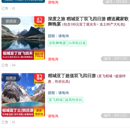
编号：MY304
请电询
已售：41
深度之旅 稻城亚丁双飞四日游 赠送藏家歌
跟团游
舞晚宴
(包含180元亚丁观光车+ 送土特产大礼包)
团期：请电询
送歌舞晚宴
白班机往返
编号：MY1705
请电询
已售：94
稻城亚丁超值双飞四日游
(直飞稻城 +超值特
跟团游
惠，性价比高)
团期：请电询
直飞稻城
超高性价比
编号：MY1251
请电询
已售：41