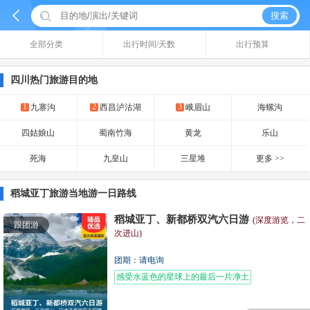


搜索
全部分类
出行时间/天数
出行预算
四川热门旅游目的地
1
2
3
九寨沟
西昌泸沽湖
峨眉山
海螺沟
四姑娘山
蜀南竹海
黄龙
乐山
死海
九皇山
三星堆
更多 >>
稻城亚丁旅游当地游一日路线
稻城亚丁、新都桥双汽六日游
(深度游览，二
跟团游
次进山)
团期：请电询
感受水蓝色的星球上的最后一片净土