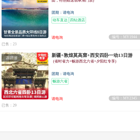
团，特别赠送翡翠湖门票)
团期：请电询
动车直达
四钻酒店
编号：MY1944
请电询
已售：23
新疆+敦煌莫高窟+西安四卧一动13日游
跟团游
(省时省力+畅游西北六省+夕阳红专享)
团期：请电询
畅游六省
编号：MY2345
请电询
已售：29