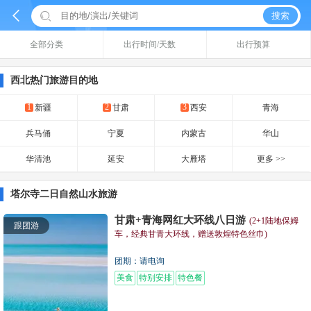


搜索
全部分类
出行时间/天数
出行预算
西北热门旅游目的地
1
2
3
新疆
甘肃
西安
青海
兵马俑
宁夏
内蒙古
华山
华清池
延安
大雁塔
更多 >>
塔尔寺二日自然山水旅游
甘肃+青海网红大环线八日游
(2+1陆地保姆
跟团游
车，经典甘青大环线，赠送敦煌特色丝巾)
团期：请电询
美食
特别安排
特色餐