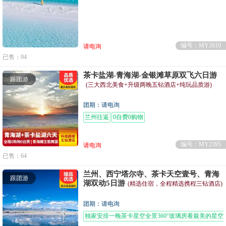
编号：MY2610
请电询
已售：94
茶卡盐湖-青海湖-金银滩草原双飞六日游
跟团游
(三大西北美食+升级两晚五钻酒店+纯玩品质游)
团期：请电询
兰州往返
0自费0购物
编号：MY2395
请电询
已售：64
兰州、西宁塔尔寺、茶卡天空壹号、青海
跟团游
湖双动5日游
(精选住宿，全程精选携程三钻酒店)
团期：请电询
独家安排一晚茶卡星空全景360°玻璃房看最美的星空