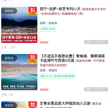
已售：17
西宁+拉萨+林芝专列12天
(西南首趟火车专列
跟团游
+全程0自费景点+西藏继续免门票)
团期：请电询
夕阳红专列
编号：MY2393
请电询
已售：2247
【不进店不推荐自费】青海湖、翡翠湖茶
跟团游
卡盐湖可可西里8日游
(高标特色餐+ 可可西里
穿越中国伟大的荒野)
团期：请电询
网红打卡
全程0自费0购物
编号：MY1733
请电询
已售：64
甘青全景品质大环线双动八日游
(重庆成
跟团游