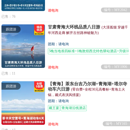
编号：MY2042
请电询
已售：76
甘肃青海大环线品质八日游
(大漠孤烟 穿越千
跟团游
年河西走廊 解开古丝路神秘魅力)
团期：请电询
5晚当地准四标准+1晚敦煌西北特色驿站酒店+升级1
编号：MY1906
请电询
已售：11
【青海】茶东台吉乃尔湖+青海湖+塔尔寺
跟团游
动车六日游
(零自费+全程30元高餐标+青海土火
锅，藏式表演风情宴)
团期：请电询
藏王宴
青海湖沿线酒店
编号：MY165
请电询