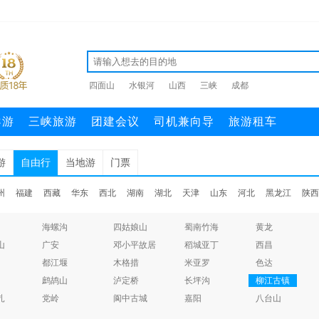
四面山
水银河
山西
三峡
成都
导游
三峡旅游
团建会议
司机兼向导
旅游租车
游
自由行
当地游
门票
州
福建
西藏
华东
西北
湖南
湖北
天津
山东
河北
黑龙江
陕西
海螺沟
四姑娘山
蜀南竹海
黄龙
山
广安
邓小平故居
稻城亚丁
西昌
都江堰
木格措
米亚罗
色达
鹧鸪山
泸定桥
长坪沟
柳江古镇
扎
党岭
阆中古城
嘉阳
八台山