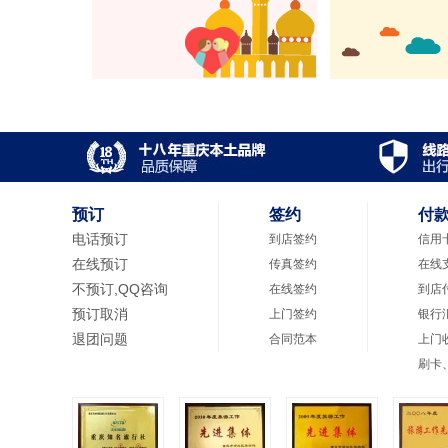
预订
签约
付
电话预订
到店签约
信用
在线预订
传真签约
在线
不预订,QQ咨询
在线签约
到店
预订取消
上门签约
银行
退团问题
合同范本
上门
刷卡