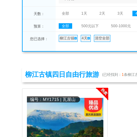
全部
1天
2天
3天
天数：
全部
500元以下
500-1000元
预算：
柳江古镇
4天
清空全部
您已选择：
柳江古镇四日自由行旅游
(已经找到：
1
条柳江
编号：MY1715 | 瓦屋山