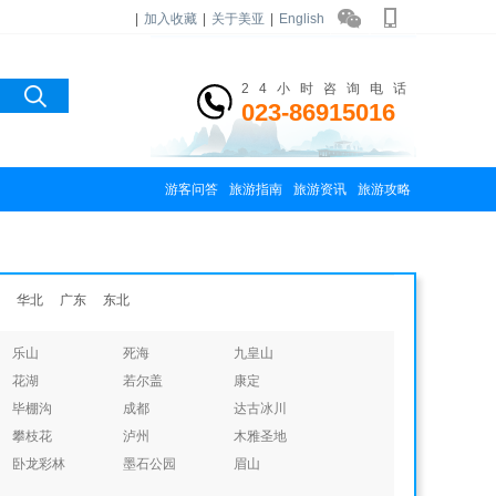
|
加入收藏
|
关于美亚
|
English
24小时咨询电话
023-86915016
游客问答
旅游指南
旅游资讯
旅游攻略
华北
广东
东北
乐山
死海
九皇山
花湖
若尔盖
康定
毕棚沟
成都
达古冰川
攀枝花
泸州
木雅圣地
卧龙彩林
墨石公园
眉山