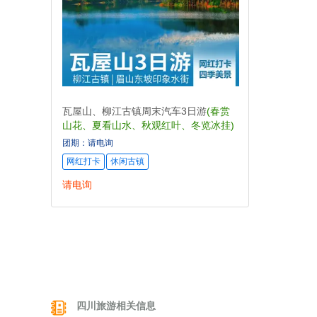
瓦屋山、柳江古镇周末汽车3日游
(春赏
山花、夏看山水、秋观红叶、冬览冰挂)
团期：请电询
网红打卡
休闲古镇
请电询
四川旅游相关信息