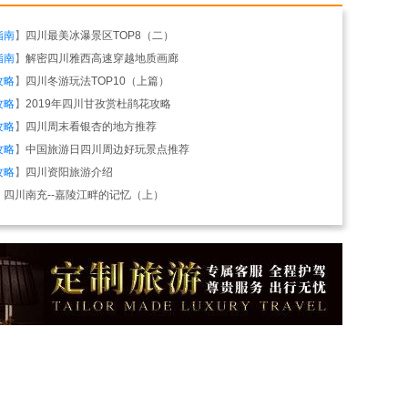
指南
】
四川最美冰瀑景区TOP8（二）
指南
】
解密四川雅西高速穿越地质画廊
攻略
】
四川冬游玩法TOP10（上篇）
攻略
】
2019年四川甘孜赏杜鹃花攻略
攻略
】
四川周末看银杏的地方推荐
攻略
】
中国旅游日四川周边好玩景点推荐
攻略
】
四川资阳旅游介绍
】
四川南充--嘉陵江畔的记忆（上）