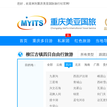
您好，欢迎来到重庆美亚国际旅行社官网!
热
首页
重庆多日游
私家团
红色旅游
当地
柳江古镇四日自由行旅游
所有类型
跟团
全部
云南
四川
北京
海南
广西
贵
目的地：
九寨沟
西昌泸沽湖
峨眉山
三星堆
青城山
西岭雪
兴文石海
光雾山
瓦屋山
花舞人间
锦里
剑门关
措卡湖
孟屯河谷
达瓦更
牛背山