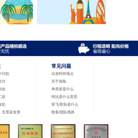
款
常见问题
卡付款
出发时间地点
支付
关于保险
付款
单房差是什么
汇款
纯玩是什么意思
收款
双飞/双卧是什么
、支票及发票
散客/团队线路