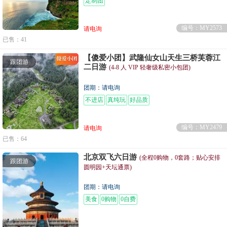
定制团
编号：MY2573
请电询
已售：41
【傻爱小团】武隆仙女山天生三桥芙蓉江
跟团游
二日游
(4-8 人 VIP 轻奢级私密小包团)
团期：请电询
不进店
真纯玩
好品质
编号：MY2479
请电询
已售：64
北京双飞六日游
(全程0购物，0套路；贴心安排
跟团游
圆明园+天坛通票)
团期：请电询
美食
0购物
0自费