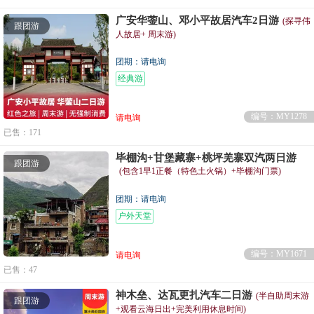
广安华蓥山、邓小平故居汽车2日游
(探寻伟
跟团游
人故居+ 周末游)
团期：请电询
经典游
编号：MY1278
请电询
已售：171
毕棚沟+甘堡藏寨+桃坪羌寨双汽两日游
跟团游
(包含1早1正餐（特色土火锅）+毕棚沟门票)
团期：请电询
户外天堂
编号：MY1671
请电询
已售：47
神木垒、达瓦更扎汽车二日游
(半自助周末游
跟团游
+观看云海日出+完美利用休息时间)